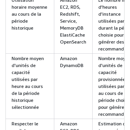
horaire moyenne
EC2, RDS,
d'heures
au cours de la
Redshift,
d'instance
période
Service,
utilisées par h
historique
MemoryDB
durant la péri
ElastiCache
choisie pour
OpenSearch
générer des
recommandati
Nombre moyen
Amazon
Nombre moye
d'unités de
DynamoDB
d'unités de
capacité
capacité
utilisées par
provisionnées
heure au cours
utilisées par h
de la période
au cours de la
historique
période choisi
sélectionnée
pour générer 
recommandati
Respecter le
Amazon
Estimation du