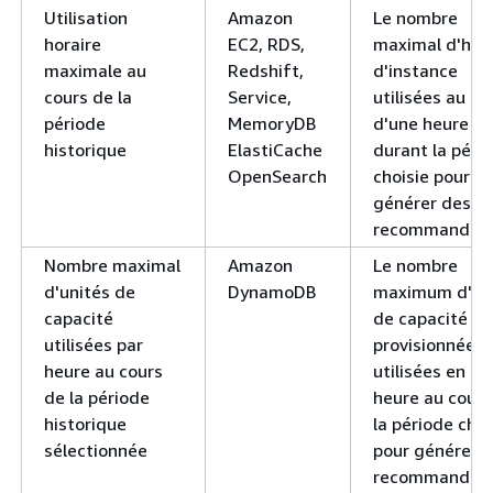
Utilisation
Amazon
Le nombre
horaire
EC2, RDS,
maximal d'heu
maximale au
Redshift,
d'instance
cours de la
Service,
utilisées au co
période
MemoryDB
d'une heure
historique
ElastiCache
durant la péri
OpenSearch
choisie pour
générer des
recommandati
Nombre maximal
Amazon
Le nombre
d'unités de
DynamoDB
maximum d'un
capacité
de capacité
utilisées par
provisionnées
heure au cours
utilisées en un
de la période
heure au cours
historique
la période choi
sélectionnée
pour générer 
recommandati