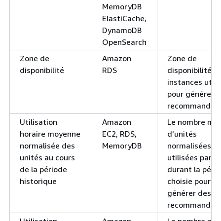
MemoryDB
ElastiCache,
DynamoDB
OpenSearch
Zone de
Amazon
Zone de
disponibilité
RDS
disponibilité d
instances utili
pour générer 
recommandati
Utilisation
Amazon
Le nombre mo
horaire moyenne
EC2, RDS,
d'unités
normalisée des
MemoryDB
normalisées
unités au cours
utilisées par h
de la période
durant la péri
historique
choisie pour
générer des
recommandati
Utilisation
Amazon
Le nombre mo