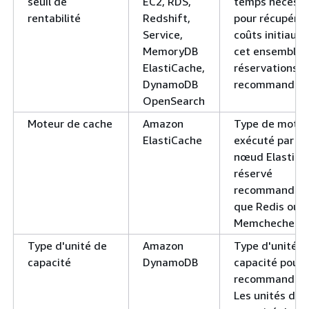
seuil de
EC2, RDS,
temps nécessa
rentabilité
Redshift,
pour récupérer
Service,
coûts initiaux 
MemoryDB
cet ensemble 
ElastiCache,
réservations
DynamoDB
recommandées
OpenSearch
Moteur de cache
Amazon
Type de moteu
ElastiCache
exécuté par le
nœud ElastiCa
réservé
recommandé, t
que Redis ou
Memcheched.
Type d'unité de
Amazon
Type d'unité d
capacité
DynamoDB
capacité pour 
recommandati
Les unités de