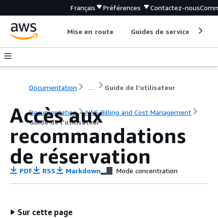
Français
Préférences
Contactez-nous
Comm
Mise en route
Guides de service
Out
Documentation
...
Guide de l’utilisateur
Accès aux
Documentation
AWS Billing and Cost Management
Guide de l’utilisateur
recommandations
de réservation
PDF
RSS
Markdown
Mode concentration
Sur cette page