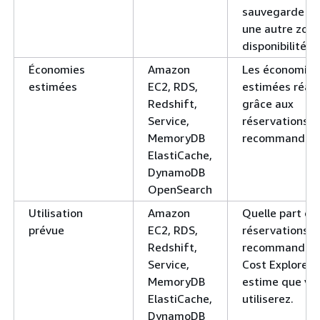
sauvegarde d
une autre zon
disponibilité.
Économies
Amazon
Les économies
estimées
EC2, RDS,
estimées réali
Redshift,
grâce aux
Service,
réservations
MemoryDB
recommandées
ElastiCache,
DynamoDB
OpenSearch
Utilisation
Amazon
Quelle part de
prévue
EC2, RDS,
réservations
Redshift,
recommandée
Service,
Cost Explorer
MemoryDB
estime que vo
ElastiCache,
utiliserez.
DynamoDB