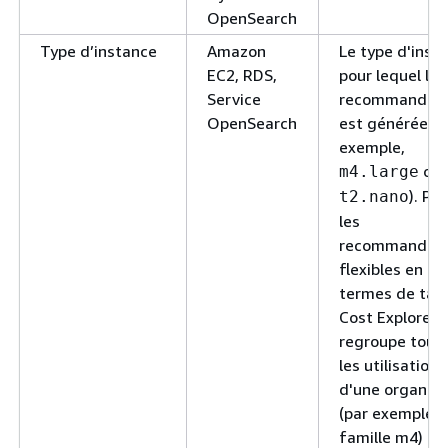
OpenSearch
Type d’instance
Amazon
Le type d'inst
EC2, RDS,
pour lequel la
Service
recommandati
OpenSearch
est générée (p
exemple,
ou
m4.large
). Po
t2.nano
les
recommandati
flexibles en
termes de taill
Cost Explorer
regroupe tout
les utilisations
d'une organisa
(par exemple, l
famille m4) et