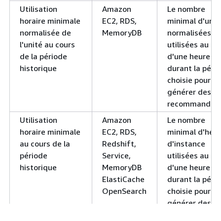
Utilisation
Amazon
Le nombre
horaire minimale
EC2, RDS,
minimal d'unit
normalisée de
MemoryDB
normalisées
l'unité au cours
utilisées au co
de la période
d'une heure
historique
durant la péri
choisie pour
générer des
recommandati
Utilisation
Amazon
Le nombre
horaire minimale
EC2, RDS,
minimal d'heu
au cours de la
Redshift,
d'instance
période
Service,
utilisées au co
historique
MemoryDB
d'une heure
ElastiCache
durant la péri
OpenSearch
choisie pour
générer des
recommandati