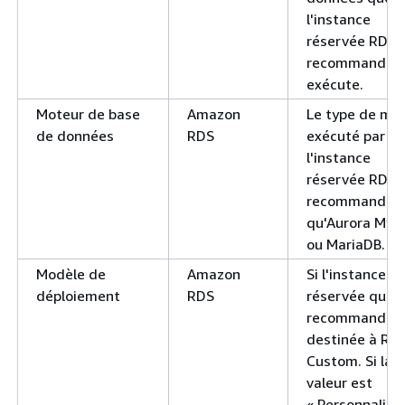
l'instance
réservée RDS
recommandée
exécute.
Moteur de base
Amazon
Le type de mo
de données
RDS
exécuté par
l'instance
réservée RDS
recommandée, 
qu'Aurora My
ou MariaDB.
Modèle de
Amazon
Si l'instance
déploiement
RDS
réservée que 
recommandez 
destinée à RD
Custom. Si la
valeur est
« Personnalisée