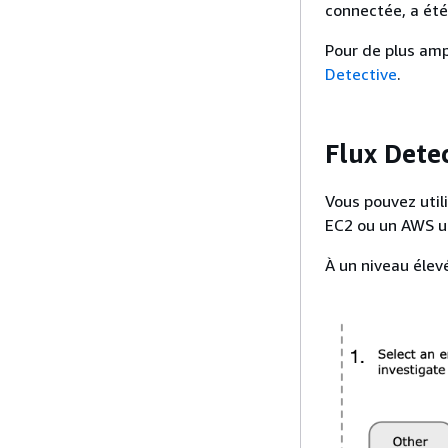
connectée, a été
Pour de plus amp
Detective
.
Flux Dete
Vous pouvez util
EC2 ou un AWS ut
À un niveau élev