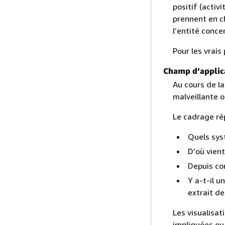
positif (activ
prennent en ch
l’entité conce
Pour les vrais
Champ d’applic
Au cours de la
malveillante o
Le cadrage ré
Quels sys
D’où vient
Depuis co
Y a-t-il u
extrait d
Les visualisat
impliquées ou