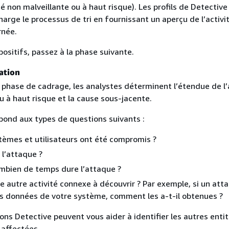
ité non malveillante ou à haut risque). Les profils de Detective
arge le processus de tri en fournissant un aperçu de l’activi
rnée.
 positifs, passez à la phase suivante.
ation
 phase de cadrage, les analystes déterminent l’étendue de l’
u à haut risque et la cause sous-jacente.
pond aux types de questions suivants :
tèmes et utilisateurs ont été compromis ?
 l’attaque ?
mbien de temps dure l’attaque ?
ne autre activité connexe à découvrir ? Par exemple, si un att
es données de votre système, comment les a-t-il obtenues ?
ions Detective peuvent vous aider à identifier les autres enti
 affectées.