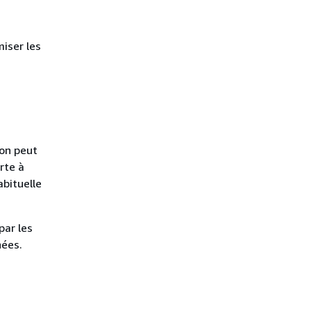
miser les
 on peut
rte à
abituelle
par les
nées.