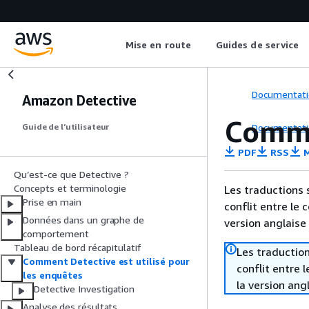
Mise en route
Guides de service
Documentati
Amazon Detective
Commen
Documentati
Guide de l’utilisateur
PDF
RSS
M
Qu’est-ce que Detective ?
Concepts et terminologie
Les traductions 
Prise en main
conflit entre le 
Données dans un graphe de
version anglaise
comportement
Tableau de bord récapitulatif
Les traduction
Comment Detective est utilisé pour
conflit entre 
les enquêtes
la version ang
Detective Investigation
Analyse des résultats