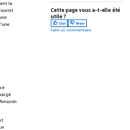
ent la
Cette page vous a-t-elle été
fournit
utile ?
 une
Oui
Non
d’une
Faire un commentaire
ce
chargé
u'Amazon
st
ux