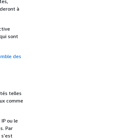
tes,
ideront à
ctive
qui sont
emble des
tés telles
e eux comme
IP ou le
s. Par
 s’est