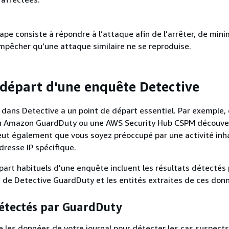
ape consiste à répondre à l’attaque afin de l’arrêter, de mini
mpêcher qu’une attaque similaire ne se reproduise.
 départ d'une enquête Detective
ans Detective a un point de départ essentiel. Par exemple,
un Amazon GuardDuty ou une AWS Security Hub CSPM découve
peut également que vous soyez préoccupé par une activité inh
dresse IP spécifique.
part habituels d'une enquête incluent les résultats détectés 
de Detective GuardDuty et les entités extraites de ces don
détectés par GuardDuty
e les données de votre journal pour détecter les cas suspects