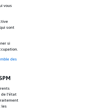
ui vous
ctive
qui sont
ner si
ccupation.
emble des
CSPM
érents
 de l'état
traitement
 les