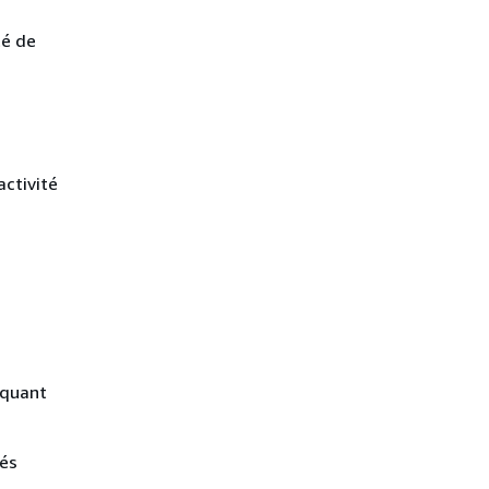
té de
activité
aquant
tés