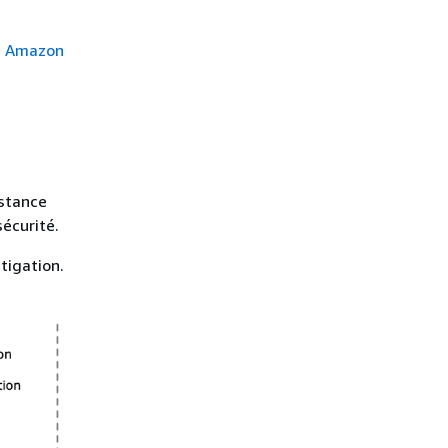
s Amazon
nstance
écurité.
tigation.