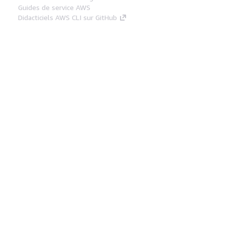
Guides de service AWS
Didacticiels AWS CLI sur GitHub
Outils Pour Développeurs
Bibliothèque d'exemples de code AWS
AWS CLI
Centre de créateur AWS
Blog sur les outils AWS pour les
développeurs
Liens Utiles
Téléchargez les documents du serveur MCP
AWS
Connectez-vous à la console AWS
AWS re:Post
Confidentialité
Conditions d'utilisation du
site
Préférences de cookies
© 2026,
Amazon Web Services, Inc. ou ses affiliés. Tous
droits réservés.