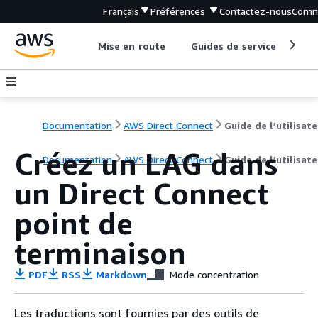
Français
Préférences
Contactez-nous
Comm
Mise en route
Guides de service
Out
Documentation
AWS Direct Connect
Guide de l’utilisate
Créez un LAG dans
Documentation
AWS Direct Connect
Guide de l’utilisate
un Direct Connect
point de
terminaison
PDF
RSS
Markdown
Mode concentration
Les traductions sont fournies par des outils de