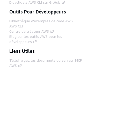
Didacticiels AWS CLI sur GitHub
Outils Pour Développeurs
Bibliothèque d'exemples de code AWS
AWS CLI
Centre de créateur AWS
Blog sur les outils AWS pour les
développeurs
Liens Utiles
Téléchargez les documents du serveur MCP
AWS
Connectez-vous à la console AWS
AWS re:Post
Confidentialité
Conditions d'utilisation du
site
Préférences de cookies
© 2026,
Amazon Web Services, Inc. ou ses affiliés. Tous
droits réservés.
Français