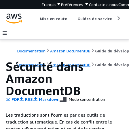
Français
Préférences
Contactez-nous
Comm
Mise en route
Guides de service
Out
Documentation
Amazon DocumentDB
Sécurité dans
Documentation
Amazon DocumentDB
Guide du dévelo
Amazon
DocumentDB
PDF
RSS
Markdown
Mode concentration
Les traductions sont fournies par des outils de
traduction automatique. En cas de conflit entre le
contenu d'une traduction et celui de la version