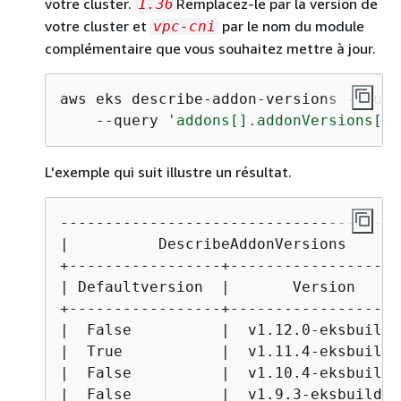
votre cluster.
Remplacez-le par la version de
1.36
votre cluster et
par le nom du module
vpc-cni
complémentaire que vous souhaitez mettre à jour.
aws eks describe-addon-versions --kube
    --query 
'addons[].addonVersions[].
L'exemple qui suit illustre un résultat.
---------------------------------------
|          DescribeAddonVersions       
+-----------------+--------------------
| Defaultversion  |       Version      
+-----------------+--------------------
|  False          |  v1.12.0-eksbuild.1
|  True           |  v1.11.4-eksbuild.1
|  False          |  v1.10.4-eksbuild.1
|  False          |  v1.9.3-eksbuild.1 