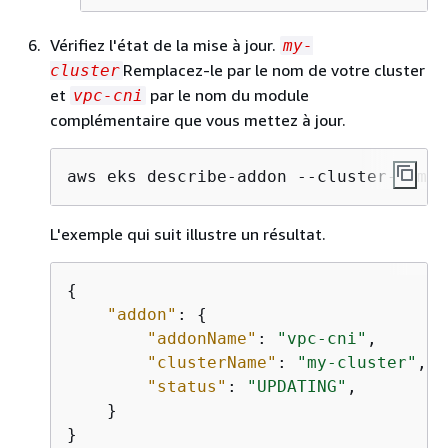
Vérifiez l'état de la mise à jour.
my-
Remplacez-le par le nom de votre cluster
cluster
et
par le nom du module
vpc-cni
complémentaire que vous mettez à jour.
aws eks describe-addon --cluster-name 
L'exemple qui suit illustre un résultat.
{
"addon"
: 
{
"addonName"
: 
"vpc-cni"
,

"clusterName"
: 
"my-cluster"
,

"status"
: 
"UPDATING"
,

    }

}