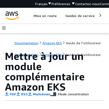
Français
Préférences
Contactez-nous
Comm
Mise en route
Guides de service
Out
Documentation
Amazon EKS
Guide de l’utilisateur
Mettre à jour un
Documentation
Amazon EKS
Guide de l’utilisateur
module
complémentaire
Amazon EKS
PDF
RSS
Markdown
Mode concentration