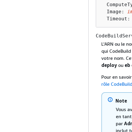
  ComputeT
  Image: 
i
  Timeout:
CodeBuildSer
L'ARN ou le n
qui CodeBuild 
votre nom. Ce
deploy
ou
eb 
Pour en savoir
rôle CodeBuild
Note
Vous av
en tant
par
Adm
inclut 