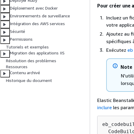
Déployer Ruby
Pour créer une a
Déploiement avec Docker
Environnements de surveillance
Incluez un f
Intégration des AWS services
votre applic
Sécurité
Ajoutez au f
Permissions
spécifiques 
Tutoriels et exemples
Exécutez
eb 
Migration des applications IIS
Résolution des problèmes
Note
Ressources
Contenu archivé
N'util
Historique du document
lorsqu
Elastic Beanstal
inclure
les param
eb_codebuil
  CodeBuil