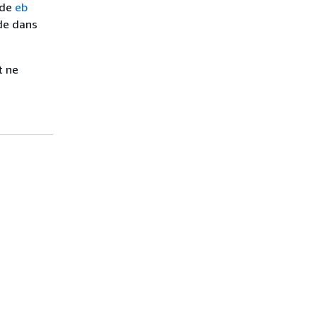
nde
eb
de dans
t ne