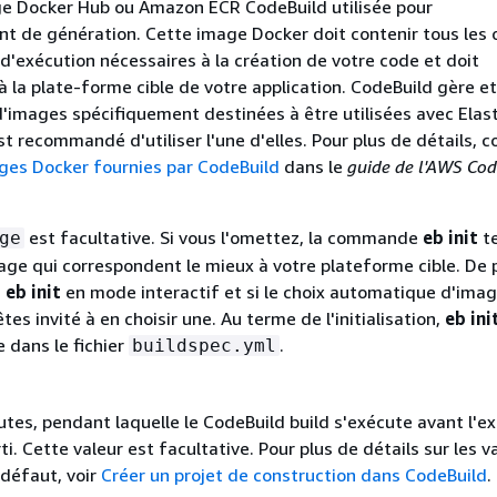
e Docker Hub ou Amazon ECR CodeBuild utilisée pour
t de génération. Cette image Docker doit contenir tous les o
d'exécution nécessaires à la création de votre code et doit
 la plate-forme cible de votre application. CodeBuild gère e
'images spécifiquement destinées à être utilisées avec Elast
est recommandé d'utiliser l'une d'elles. Pour plus de détails, 
ges Docker fournies par CodeBuild
dans le
guide de l'AWS Cod
est facultative. Si vous l'omettez, la commande
eb init
te
ge
age qui correspondent le mieux à votre plateforme cible. De p
z
eb init
en mode interactif et si le choix automatique d'ima
tes invité à en choisir une. Au terme de l'initialisation,
eb ini
e dans le fichier
.
buildspec.yml
tes, pendant laquelle le CodeBuild build s'exécute avant l'ex
ti. Cette valeur est facultative. Pour plus de détails sur les v
 défaut, voir
Créer un projet de construction dans CodeBuild
.