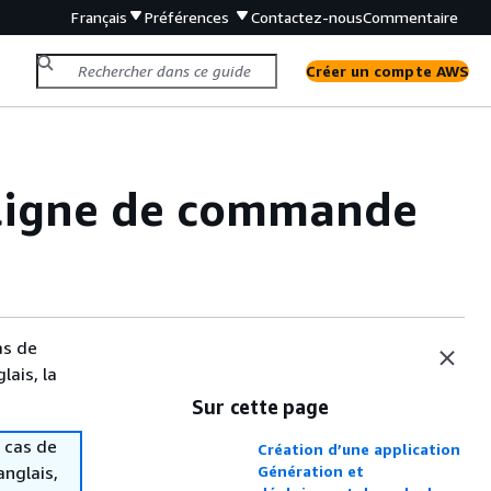
Français
Préférences
Contactez-nous
Commentaire
Créer un compte AWS
e ligne de commande
as de
lais, la
Sur cette page
 cas de
Création d’une application
anglais,
Génération et