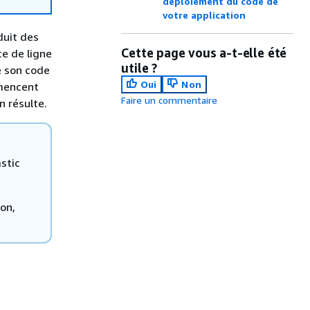
déploiement du code de
votre application
duit des
Cette page vous a-t-elle été
ce de ligne
utile ?
e son code
Oui
Non
mmencent
Faire un commentaire
n résulte.
stic
on,