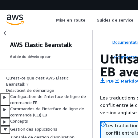
Mise en route
Guides de service
Documentati
AWS Elastic Beanstalk
Utilis
Documentati
Guide du développeur
EB av
Qu'est-ce que c'est AWS Elastic
PDF
Markdo
Beanstalk ?
Didacticiel de démarrage
Configuration de l'interface de ligne de
Les traductions 
commande EB
conflit entre le 
Commandes de l'interface de ligne de
version anglaise
commande (CLI) EB
Concepts
Les traduction
Gestion des applications
conflit entre 
Console de gestion d'application