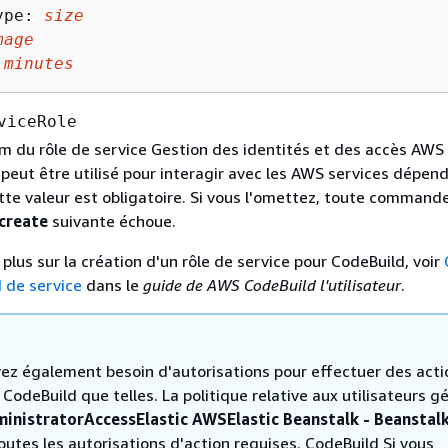
ype: 
size
mage
 
minutes
viceRole
om du rôle de service Gestion des identités et des accès AWS 
peut être utilisé pour interagir avec les AWS services dépen
tte valeur est obligatoire. Si vous l'omettez, toute command
create
suivante échoue.
 plus sur la création d'un rôle de service pour CodeBuild, voir
 de service
dans le
guide de AWS CodeBuild l'utilisateur
.
ez également besoin d'autorisations pour effectuer des acti
 CodeBuild que telles. La politique relative aux utilisateurs g
inistratorAccessElastic AWSElastic Beanstalk - Beanstal
toutes les autorisations d'action requises. CodeBuild Si vous