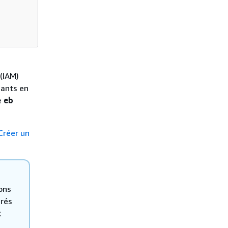
(IAM)
dants en
e
eb
Créer un
ons
érés
k