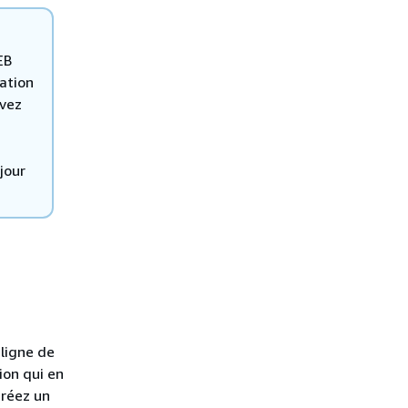
EB
ation
uvez
jour
 ligne de
ion qui en
créez un