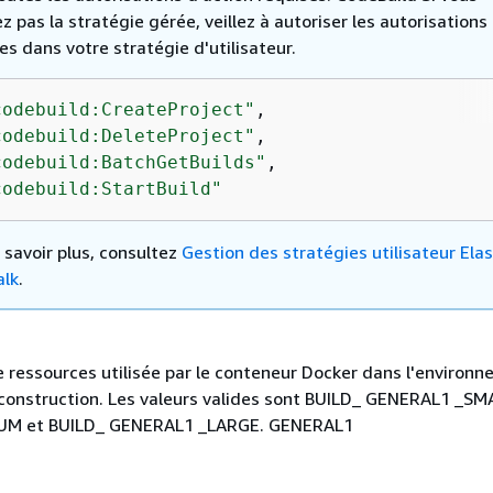
sez pas la stratégie gérée, veillez à autoriser les autorisations
es dans votre stratégie d'utilisateur.
codebuild:CreateProject"
,

codebuild:DeleteProject"
,

codebuild:BatchGetBuilds"
,

codebuild:StartBuild"
 savoir plus, consultez
Gestion des stratégies utilisateur Elas
alk
.
e ressources utilisée par le conteneur Docker dans l'environ
construction. Les valeurs valides sont BUILD_ GENERAL1 _SM
UM et BUILD_ GENERAL1 _LARGE. GENERAL1