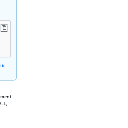
tic
nement
ALL,