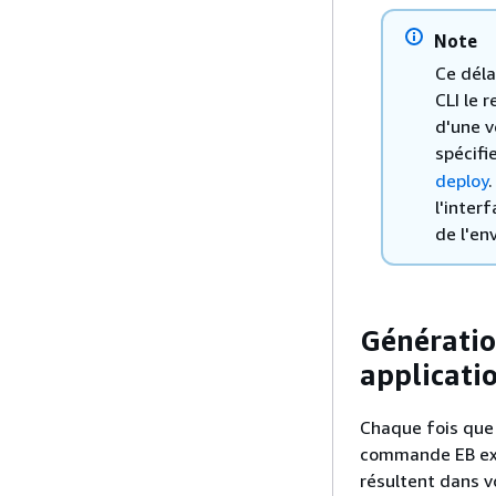
Note
Ce déla
CLI le 
d'une v
spécifi
deploy
l'inter
de l'en
Génératio
applicati
Chaque fois que 
commande EB exéc
résultent dans v