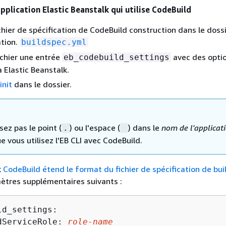
pplication Elastic Beanstalk qui utilise CodeBuild
ichier de spécification de CodeBuild construction dans le doss
ation.
buildspec.yml
ichier une entrée
avec des opti
eb_codebuild_settings
à Elastic Beanstalk.
init
dans le dossier.
isez pas le point (
) ou l'espace (
) dans le
nom de l'applicat
.
e vous utilisez l'EB CLI avec CodeBuild.
k
CodeBuild étend le format du fichier de spécification de bui
ètres supplémentaires suivants :
d_settings:

dServiceRole: 
role-name