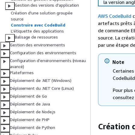
la version ang
Gestion des versions d'application
Création d'une solution groupée
AWS CodeBuild
c
source
artefacts prêts 
Construire avec CodeBuild
de commande EB p
L'étiquette des applications
Balisage de ressources
source. La créa
par une étape de
Gestion des environnements
Configuration des environnements
Configuration d'environnements (niveau
Note
avancé)
Certaines 
Plateformes
CodeBuild
Déploiement de .NET (Windows)
Déploiement du .NET Core (Linux)
Pour plus
Déploiement de Go
consultez
Déploiement de Java
Déploiement de Node.js
Déploiement de PHP
Création 
Déploiement de Python