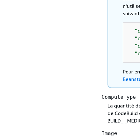
n'utili
suivant
"
"
"
"
Pour en
Beanst
ComputeType
La quantité d
de CodeBuild 
BUILD_ _MEDI
Image