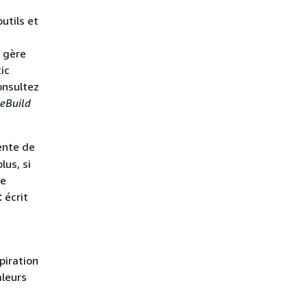
utils et
t gère
ic
consultez
eBuild
nte de
lus, si
ge
t
écrit
piration
aleurs