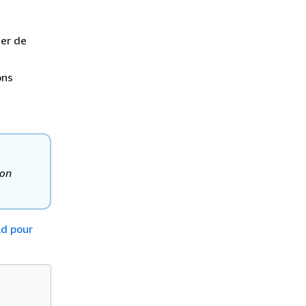
ier de
ons
ion
ld pour