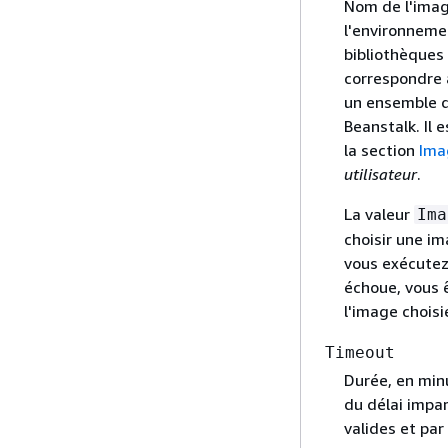
Nom de l'imag
l'environnemen
bibliothèques 
correspondre à
un ensemble d
Beanstalk. Il 
la section
Ima
utilisateur
.
La valeur
Ima
choisir une im
vous exécute
échoue, vous ê
l'image choisi
Timeout
Durée, en minu
du délai impar
valides et par