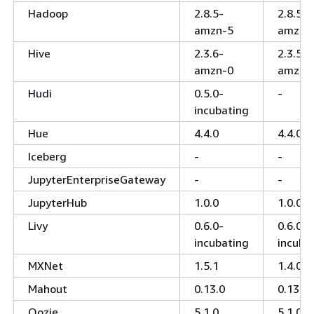
Hadoop
2.8.5-
2.8.5-
amzn-5
amzn-
Hive
2.3.6-
2.3.5-
amzn-0
amzn-
Hudi
0.5.0-
-
incubating
Hue
4.4.0
4.4.0
Iceberg
-
-
JupyterEnterpriseGateway
-
-
JupyterHub
1.0.0
1.0.0
Livy
0.6.0-
0.6.0-
incubating
incuba
MXNet
1.5.1
1.4.0
Mahout
0.13.0
0.13.0
Oozie
5.1.0
5.1.0