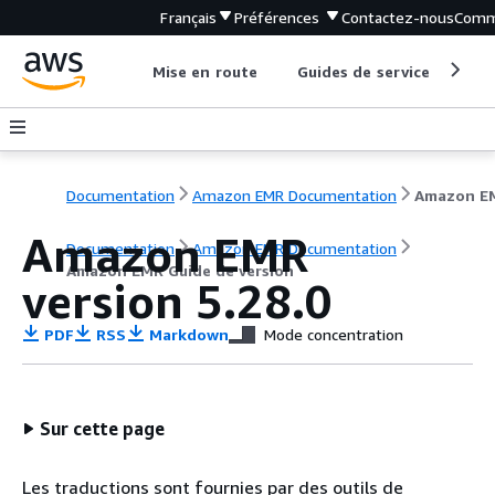
Français
Préférences
Contactez-nous
Comm
Mise en route
Guides de service
Out
Documentation
Amazon EMR Documentation
Amazon EMR
Documentation
Amazon EMR Documentation
Amazon EMR Guide de version
version 5.28.0
PDF
RSS
Markdown
Mode concentration
Sur cette page
Les traductions sont fournies par des outils de