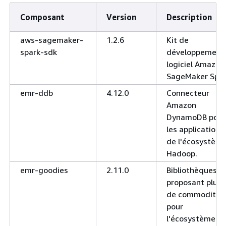
Composant
Version
Description
aws-sagemaker-
1.2.6
Kit de
spark-sdk
développement
logiciel Amazon
SageMaker Spa
emr-ddb
4.12.0
Connecteur
Amazon
DynamoDB pour
les applications
de l'écosystèm
Hadoop.
emr-goodies
2.11.0
Bibliothèques
proposant plus
de commodités
pour
l'écosystème