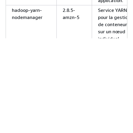
application.
hadoop-yarn-
2.8.5-
Service YARN
nodemanager
amzn-5
pour la gestion
de conteneurs
sur un nœud
individuel.
hadoop-yarn-
2.8.5-
Service YARN
resourcemanager
amzn-5
pour l'allocation
et la gestion de
ressources de
cluster et des
applications
distribuées.
hadoop-yarn-
2.8.5-
Service de
timeline-server
amzn-5
récupération
d'informations
actuelles et
historiques pou