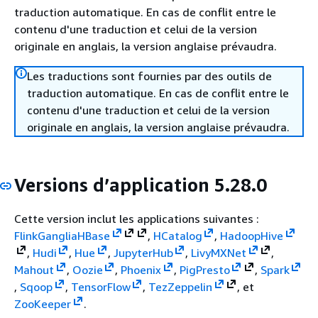
traduction automatique. En cas de conflit entre le
contenu d'une traduction et celui de la version
originale en anglais, la version anglaise prévaudra.
Les traductions sont fournies par des outils de
traduction automatique. En cas de conflit entre le
contenu d'une traduction et celui de la version
originale en anglais, la version anglaise prévaudra.
Versions d’application 5.28.0
Cette version inclut les applications suivantes :
Flink
Ganglia
HBase
,
HCatalog
,
Hadoop
Hive
,
Hudi
,
Hue
,
JupyterHub
,
Livy
MXNet
,
Mahout
,
Oozie
,
Phoenix
,
Pig
Presto
,
Spark
,
Sqoop
,
TensorFlow
,
Tez
Zeppelin
, et
ZooKeeper
.