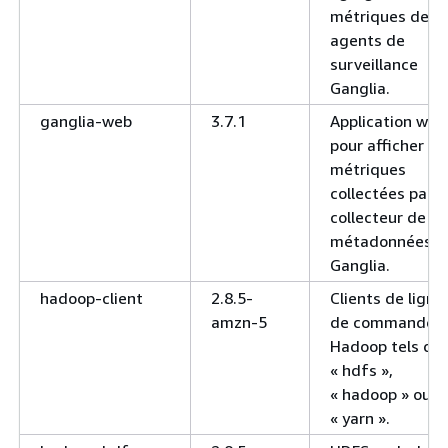
métriques des
agents de
surveillance
Ganglia.
ganglia-web
3.7.1
Application web
pour afficher le
métriques
collectées par l
collecteur de
métadonnées
Ganglia.
hadoop-client
2.8.5-
Clients de ligne
amzn-5
de commande
Hadoop tels qu
« hdfs »,
« hadoop » ou
« yarn ».