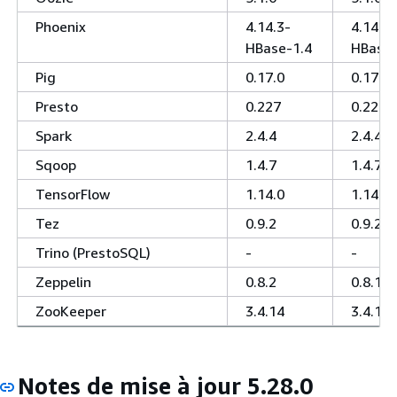
Phoenix
4.14.3-
4.14.2-
HBase-1.4
HBase-
Pig
0.17.0
0.17.0
Presto
0.227
0.224
Spark
2.4.4
2.4.4
Sqoop
1.4.7
1.4.7
TensorFlow
1.14.0
1.14.0
Tez
0.9.2
0.9.2
Trino (PrestoSQL)
-
-
Zeppelin
0.8.2
0.8.1
ZooKeeper
3.4.14
3.4.14
Notes de mise à jour 5.28.0