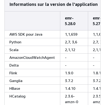
Informations sur la version de l'application
emr-
emr-
5.28.0
5.27.1
AWS SDK pour Java
1,1,659
1,1,61
Python
2,7, 3,6
2,7, 3,6
Scala
2,1,12
2,1,12
AmazonCloudWatchAgent
-
-
Delta
-
-
Flink
1.9.0
1.8.1
Ganglia
3.7.2
3.7.2
HBase
1.4.10
1.4.10
HCatalog
2.3.6-
2.3.5-
amzn-0
amzn-