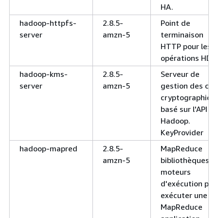
HA.
hadoop-httpfs-
2.8.5-
Point de
server
amzn-5
terminaison
HTTP pour les
opérations HDF
hadoop-kms-
2.8.5-
Serveur de
server
amzn-5
gestion des clé
cryptographiqu
basé sur l'API d
Hadoop.
KeyProvider
hadoop-mapred
2.8.5-
MapReduce
amzn-5
bibliothèques d
moteurs
d'exécution pou
exécuter une
MapReduce