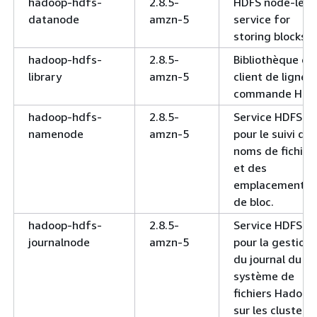
hadoop-hdfs-
2.8.5-
HDFS node-leve
datanode
amzn-5
service for
storing blocks.
hadoop-hdfs-
2.8.5-
Bibliothèque et
library
amzn-5
client de ligne 
commande HDF
hadoop-hdfs-
2.8.5-
Service HDFS
namenode
amzn-5
pour le suivi des
noms de fichier
et des
emplacements
de bloc.
hadoop-hdfs-
2.8.5-
Service HDFS
journalnode
amzn-5
pour la gestion
du journal du
système de
fichiers Hadoop
sur les clusters