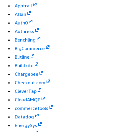
Apptrail
Atlan
Auth0
Authress
Benchling
BigCommerce
Blitline
Buildkite
Chargebee
Checkout.com
CleverTap
CloudAMQP
commercetools
Datadog
EnergySys