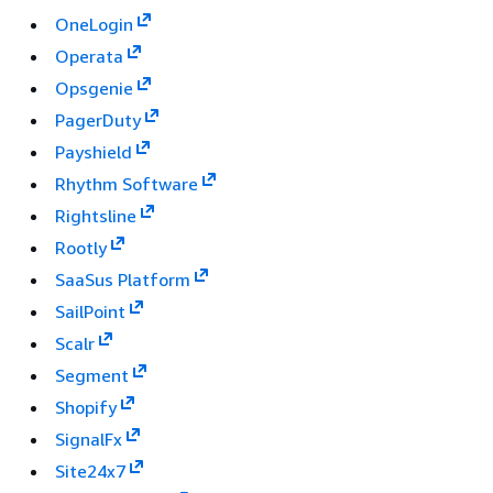
OneLogin
Operata
Opsgenie
PagerDuty
Payshield
Rhythm Software
Rightsline
Rootly
SaaSus Platform
SailPoint
Scalr
Segment
Shopify
SignalFx
Site24x7