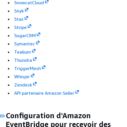
SnowcatCloud
Snyk
Stax
Stripe
SugarCRM
Symantec
Tealium
Thundra
TriggerMesh
Whispir
Zendesk
API partenaire Amazon Seller
Configuration d'Amazon
EventBridge pour recevoir des