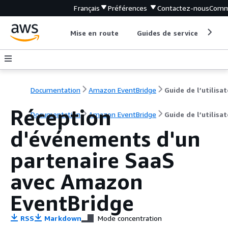
Français
Préférences
Contactez-nous
Comm
Mise en route
Guides de service
Out
Documentation
Amazon EventBridge
Guide de l’utilisa
Réception
Documentation
Amazon EventBridge
Guide de l’utilisa
d'événements d'un
partenaire SaaS
avec Amazon
EventBridge
RSS
Markdown
Mode concentration