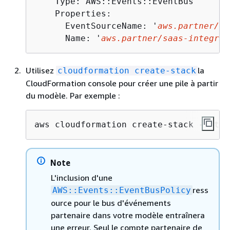
    Type: AWS::Events::EventBus

    Properties:

      EventSourceName: '
aws.partner/sa
      Name: '
aws.partner/saas-integrat
Utilisez
la
cloudformation create-stack
CloudFormation console pour créer une pile à partir
du modèle. Par exemple :
aws cloudformation create-stack --stac
Note
L'inclusion d'une
ress
AWS::Events::EventBusPolicy
ource pour le bus d'événements
partenaire dans votre modèle entraînera
une erreur. Seul le compte partenaire de