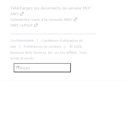
Téléchargez les documents du serveur MCP
AWS
Connectez-vous à la console AWS
AWS re:Post
Confidentialité
Conditions d'utilisation du
site
Préférences de cookies
© 2026,
Amazon Web Services, Inc. ou ses affiliés. Tous
droits réservés.
Français