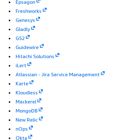
Epsagon
Freshworks
Genesys
Gladly
GS2
Guidewire
Hitachi Solutions
iLert
Atlassian - Jira Service Management
Karte
Kloudless
Mackerel
MongoDB
New Relic
nOps
Okta