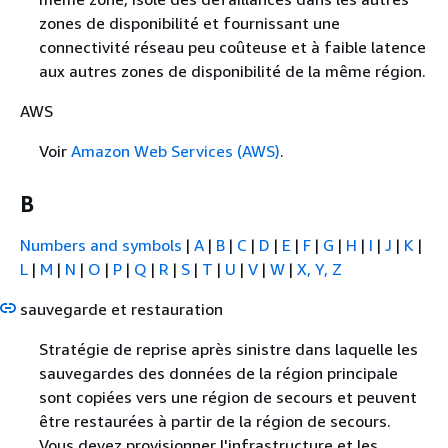
zones de disponibilité et fournissant une
connectivité réseau peu coûteuse et à faible latence
aux autres zones de disponibilité de la même région.
AWS
Voir
Amazon Web Services (AWS)
.
B
Numbers and symbols
|
A
|
B
|
C
|
D
|
E
|
F
|
G
|
H
|
I
|
J
|
K
|
L
|
M
|
N
|
O
|
P
|
Q
|
R
|
S
|
T
|
U
|
V
|
W
|
X, Y, Z
sauvegarde et restauration
Stratégie de reprise après sinistre dans laquelle les
sauvegardes des données de la région principale
sont copiées vers une région de secours et peuvent
être restaurées à partir de la région de secours.
Vous devez provisionner l'infrastructure et les