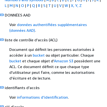
L
|
M
|
N
|
O
|
P
|
Q
|
R
|
S
|
T
|
U
|
V
|
W
|
X, Y, Z
DONNÉES AAD
Voir
données authentifiées supplémentaires
(données AAD)
.
liste de contrôle d'accès
(ACL)
Document qui définit les personnes autorisées à
accéder à un
bucket
ou objet particulier. Chaque
bucket
et chaque objet d'
Amazon S3
possèdent une
ACL. Ce document définit ce que chaque type
d'utilisateur peut faire, comme les autorisations
d'écriture et de lecture.
identifiants d'accès
Voir
informations d’identification
.
clé d'accès