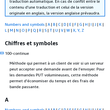
traduction automatique. En cas de conflit entre le
contenu d'une traduction et celui de la version
originale en anglais, la version anglaise prévaudra.
Numbers and symbols
|
A
|
B
|
C
|
D
|
E
|
F
|
G
|
H
|
I
|
J
|
K
|
L
|
M
|
N
|
O
|
P
|
Q
|
R
|
S
|
T
|
U
|
V
|
W
|
X, Y, Z
Chiffres et symboles
100-continue
Méthode qui permet à un client de voir si un serveur
peut accepter une demande avant de l'envoyer. Pour
les demandes PUT volumineuses, cette méthode
permet d'économiser du temps et des frais de
bande passante.
A
Numbers and symbols
|
A
|
B
|
C
|
D
|
E
|
F
|
G
|
H
|
I
|
J
|
K
|