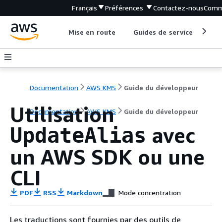
Français
Préférences
Contactez-nous
Comm
Mise en route
Guides de service
Out
Documentation
AWS KMS
Guide du développeur
Utilisation
Documentation
AWS KMS
Guide du développeur
avec
UpdateAlias
un AWS SDK ou une
CLI
PDF
RSS
Markdown
Mode concentration
Les traductions sont fournies par des outils de