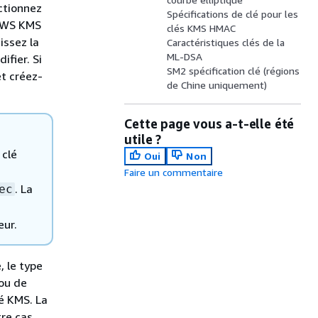
ctionnez
Spécifications de clé pour les
 AWS KMS
clés KMS HMAC
issez la
Caractéristiques clés de la
ML-DSA
ifier. Si
SM2 spécification clé (régions
t créez-
de Chine uniquement)
Cette page vous a-t-elle été
utile ?
 clé
Oui
Non
Faire un commentaire
. La
ec
eur.
, le type
 ou de
é KMS. La
tre cas