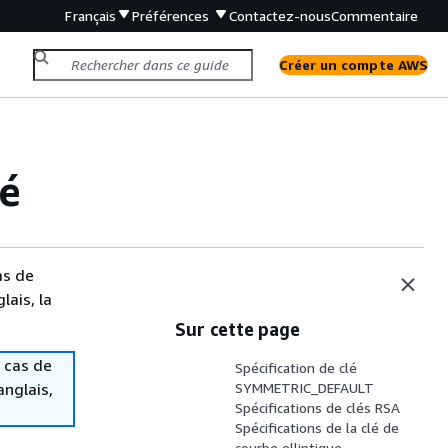
Français
Préférences
Contactez-nous
Commentaire
Créer un compte AWS
lé
as de
lais, la
Sur cette page
 cas de
Spécification de clé
anglais,
SYMMETRIC_DEFAULT
Spécifications de clés RSA
Spécifications de la clé de
courbe elliptique