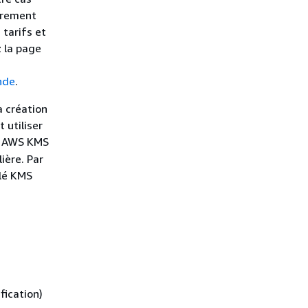
ffrement
 tarifs et
z la page
nde
.
a création
 utiliser
es AWS KMS
ière. Par
clé KMS
fication)