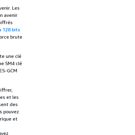
enir. Les
n avenir
iffrés
à 128 bits
orce brute
te une clé
ne SM4 clé
 AES-GCM
ffrer,
es et les
sent des
us pouvez
rique et
uvez