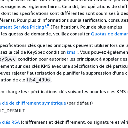
 vos exigences réglementaires. Cela dit, les opérations de chi
 dont les spécifications sont différentes sont soumises à des
érents. Pour plus d'informations sur la tarification, consulte
ent Service Pricing
(Tarification). Pour de plus amples
 les quotas de demande, veuillez consulter
Quotas de dema
spécifications clés que les principaux peuvent utiliser lors de l
lisez la clé de KeySpec condition
kms :
. Vous pouvez également
condition pour autoriser les principaux à appeler d
eySpec
ement sur des clés KMS avec une spécification de clé particul
uvez rejeter l'autorisation de planifier la suppression d'une 
cation de clé
.
RSA_4096
 charge les spécifications clés suivantes pour les clés KMS :
e clé de chiffrement symétrique
(par défaut)
IC_DEFAULT
e clés RSA
(chiffrement et déchiffrement, ou signature et véri