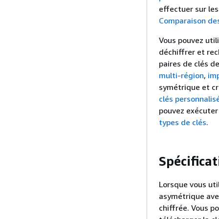
effectuer sur le
Comparaison des
Vous pouvez util
déchiffrer et re
paires de clés d
multi-région
,
imp
symétrique et c
clés personnalis
pouvez exécuter 
types de clés
.
Spécificat
Lorsque vous uti
asymétrique avec
chiffrée. Vous p