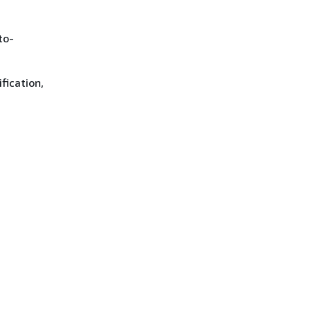
to-
fication,