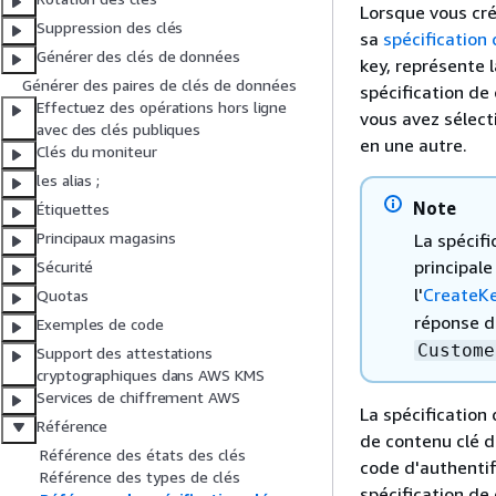
Lorsque vous cr
Suppression des clés
sa
spécification 
Générer des clés de données
key, représente 
Générer des paires de clés de données
spécification de 
Effectuez des opérations hors ligne
vous avez sélect
avec des clés publiques
en une autre.
Clés du moniteur
les alias ;
Note
Étiquettes
Principaux magasins
La spécifi
principale
Sécurité
l'
CreateK
Quotas
réponse 
Exemples de code
Custome
Support des attestations
cryptographiques dans AWS KMS
Services de chiffrement AWS
La spécification
Référence
de contenu clé d
Référence des états des clés
code d'authenti
Référence des types de clés
spécification de