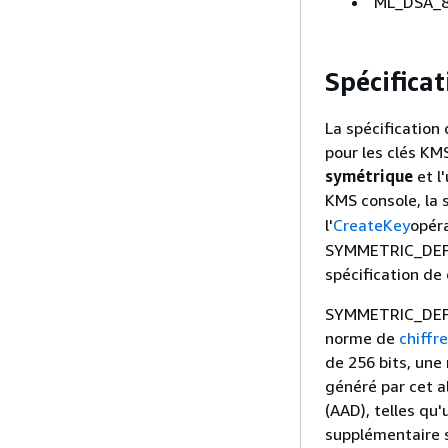
ML_DSA_
Spécifica
La spécification
pour les clés KM
symétrique
et l'
KMS console, la 
l'
CreateKey
opéra
SYMMETRIC_DEFAUL
spécification de
SYMMETRIC_DEFAU
norme de
chiffr
de 256 bits, une
généré par cet 
(AAD), telles qu
supplémentaire su