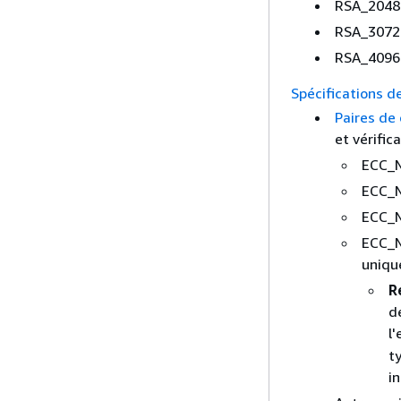
RSA_2048
RSA_3072
RSA_4096
Spécifications de
Paires de 
et vérific
ECC_N
ECC_N
ECC_N
ECC_N
uniq
R
d
l'
t
i