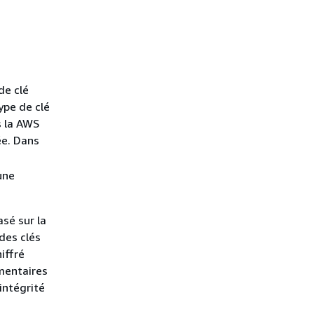
de clé
ype de clé
 la AWS
ée. Dans
une
sé sur la
des clés
iffré
mentaires
intégrité