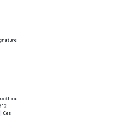
gnature
gorithme
512
Ces
T