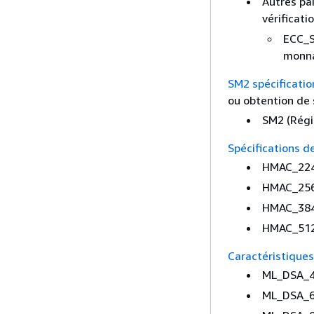
Autres pai
vérificati
ECC_S
monna
SM2 spécification
ou obtention de 
SM2 (Régi
Spécifications d
HMAC_22
HMAC_25
HMAC_38
HMAC_51
Caractéristiques
ML_DSA_
ML_DSA_