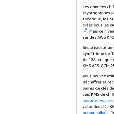
Les données chif
cryptographes c
théorique, les a
créés sous les c
. Mais ce nive
sur des AWS KMS 
Seule exception
symétrique de 12
de 128 bits que 
KMS AES-GCM 256
Vous pouvez util
déchiffrer et rec
paires de clés d
clés KMS de chif
importer vos pro
créer des clés 
personnalisés
. 