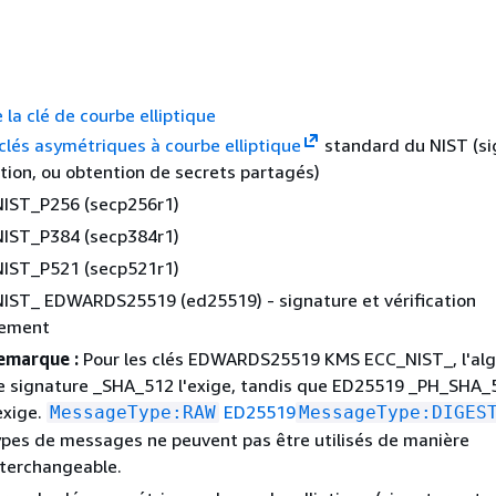
 la clé de courbe elliptique
clés asymétriques à courbe elliptique
standard du NIST (si
ation, ou obtention de secrets partagés)
IST_P256 (secp256r1)
IST_P384 (secp384r1)
IST_P521 (secp521r1)
IST_ EDWARDS25519 (ed25519) - signature et vérification
uement
emarque :
Pour les clés EDWARDS25519 KMS ECC_NIST_, l'al
e signature _SHA_512 l'exige, tandis que ED25519 _PH_SHA_
exige.
ED25519
MessageType:RAW
MessageType:DIGES
ypes de messages ne peuvent pas être utilisés de manière
nterchangeable.