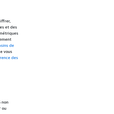
ffrer,
ées et des
ymétriques
rement
sins de
ue vous
rence des
S non
r ou