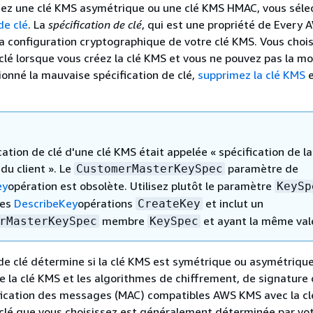
éez une clé KMS asymétrique ou une clé KMS HMAC, vous séle
de clé
. La
spécification de clé
, qui est une propriété de Every
la configuration cryptographique de votre clé KMS. Vous chois
clé lorsque vous créez la clé KMS et vous ne pouvez pas la mod
ionné la mauvaise spécification de clé,
supprimez la clé KMS
e
cation de clé d'une clé KMS était appelée « spécification de la
 du client ». Le
paramètre de
CustomerMasterKeySpec
ey
opération est obsolète. Utilisez plutôt le paramètre
KeySp
des
DescribeKey
opérations
et inclut un
CreateKey
membre
et ayant la même val
rMasterKeySpec
KeySpec
 de clé détermine si la clé KMS est symétrique ou asymétrique
e la clé KMS et les algorithmes de chiffrement, de signature
fication des messages (MAC) compatibles AWS KMS avec la cl
 clé que vous choisissez est généralement déterminée par vo