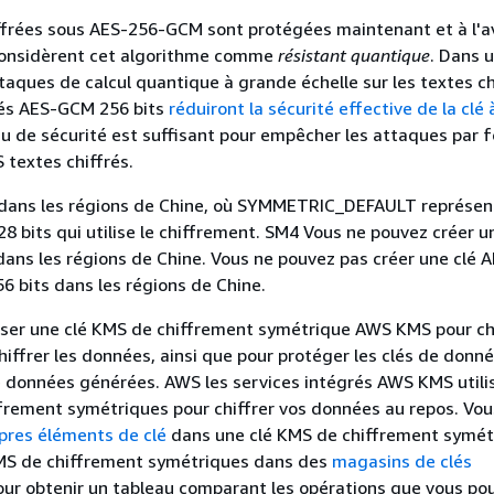
frées sous AES-256-GCM sont protégées maintenant et à l'av
onsidèrent cet algorithme comme
résistant quantique
. Dans u
ttaques de calcul quantique à grande échelle sur les textes ch
lés AES-GCM 256 bits
réduiront la sécurité effective de la clé 
au de sécurité est suffisant pour empêcher les attaques par f
textes chiffrés.
 dans les régions de Chine, où SYMMETRIC_DEFAULT représen
8 bits qui utilise le chiffrement. SM4 Vous ne pouvez créer u
dans les régions de Chine. Vous ne pouvez pas créer une clé
 bits dans les régions de Chine.
iser une clé KMS de chiffrement symétrique AWS KMS pour chi
hiffrer les données, ainsi que pour protéger les clés de donné
e données générées. AWS les services intégrés AWS KMS utili
frement symétriques pour chiffrer vos données au repos. Vo
pres éléments de clé
dans une clé KMS de chiffrement symét
KMS de chiffrement symétriques dans des
magasins de clés
Pour obtenir un tableau comparant les opérations que vous po