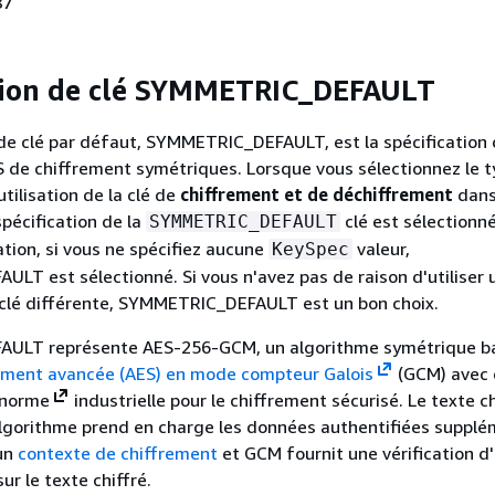
87
tion de clé SYMMETRIC_DEFAULT
 de clé par défaut, SYMMETRIC_DEFAULT, est la spécification 
S de chiffrement symétriques. Lorsque vous sélectionnez le t
utilisation de la clé de
chiffrement et de déchiffrement
dans
spécification de la
clé est sélectionn
SYMMETRIC_DEFAULT
tion, si vous ne spécifiez aucune
valeur,
KeySpec
T est sélectionné. Si vous n'avez pas de raison d'utiliser 
 clé différente, SYMMETRIC_DEFAULT est un bon choix.
LT représente AES-256-GCM, un algorithme symétrique ba
ement avancée (AES) en
mode compteur Galois
(GCM) avec 
 norme
industrielle pour le chiffrement sécurisé. Le texte ch
algorithme prend en charge les données authentifiées supplé
'un
contexte de chiffrement
et GCM fournit une vérification d'
r le texte chiffré.