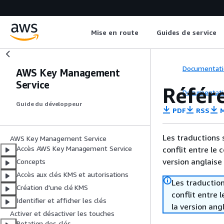
Mise en route
Guides de service
Documentati
AWS Key Management
Service
Référe
Documentati
Guide du développeur
PDF
RSS
M
Les traductions 
AWS Key Management Service
Accès AWS Key Management Service
conflit entre le 
version anglaise
Concepts
Accès aux clés KMS et autorisations
Les traduction
Création d'une clé KMS
conflit entre 
Identifier et afficher les clés
la version ang
Activer et désactiver les touches
Rotation des clés