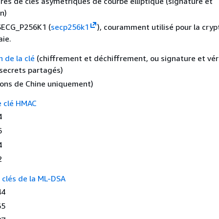
res de clés asymétriques de courbe elliptique (signature et
on)
ECG_P256K1 (
secp256k1
), couramment utilisé pour la cryp
ie.
 de la clé
(chiffrement et déchiffrement, ou signature et véri
secrets partagés)
ons de Chine uniquement)
e clé HMAC
4
6
4
2
 clés de la ML-DSA
44
65