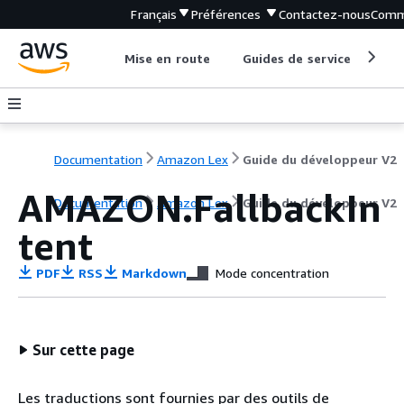
Français
Préférences
Contactez-nous
Comm
Mise en route
Guides de service
Out
Documentation
Amazon Lex
Guide du développeur V2
AMAZON.FallbackIn
Documentation
Amazon Lex
Guide du développeur V2
tent
PDF
RSS
Markdown
Mode concentration
Sur cette page
Les traductions sont fournies par des outils de