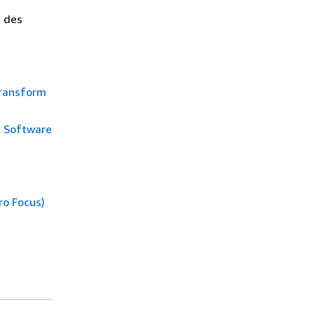
t des
Transform
t Software
ro Focus)