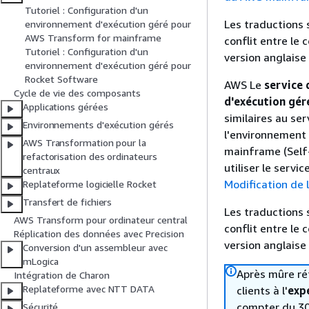
Tutoriel : Configuration d'un
Les traductions 
environnement d'exécution géré pour
AWS Transform for mainframe
conflit entre le 
Tutoriel : Configuration d'un
version anglaise
environnement d'exécution géré pour
Rocket Software
AWS Le
service 
Cycle de vie des composants
d'exécution gér
Applications gérées
similaires au s
Environnements d'exécution gérés
l'environnement 
AWS Transformation pour la
mainframe (Self
refactorisation des ordinateurs
utiliser le servi
centraux
Modification de 
Replateforme logicielle Rocket
Transfert de fichiers
Les traductions 
AWS Transform pour ordinateur central
conflit entre le 
Réplication des données avec Precision
version anglaise
Conversion d'un assembleur avec
mLogica
Après mûre réf
Intégration de Charon
Replateforme avec NTT DATA
clients à l'
exp
compter du 30 
Sécurité