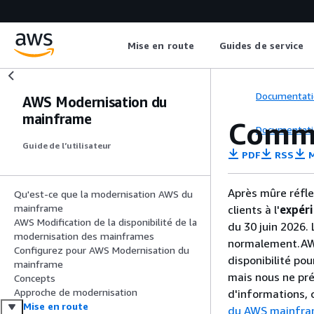
Mise en route
Guides de service
Documentati
AWS Modernisation du
mainframe
Comme
Documentati
Guide de l’utilisateur
PDF
RSS
M
Après mûre réfle
Qu'est-ce que la modernisation AWS du
mainframe
clients à l'
expér
AWS Modification de la disponibilité de la
du 30 juin 2026. 
modernisation des mainframes
normalement.AWS 
Configurez pour AWS Modernisation du
disponibilité p
mainframe
mais nous ne pré
Concepts
Approche de modernisation
d'informations, 
Mise en route
du AWS mainfr