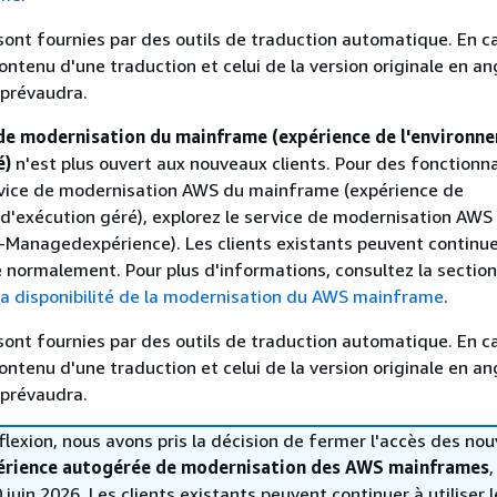
sont fournies par des outils de traduction automatique. En c
contenu d'une traduction et celui de la version originale en ang
 prévaudra.
de modernisation du mainframe (expérience de l'environn
é)
n'est plus ouvert aux nouveaux clients. Pour des fonctionna
ervice de modernisation AWS du mainframe (expérience de
d'exécution géré), explorez le service de modernisation AWS
-Managedexpérience). Les clients existants peuvent continue
ce normalement. Pour plus d'informations, consultez la section
la disponibilité de la modernisation du AWS mainframe
.
sont fournies par des outils de traduction automatique. En c
contenu d'une traduction et celui de la version originale en ang
 prévaudra.
lexion, nous avons pris la décision de fermer l'accès des no
érience autogérée de modernisation des AWS mainframes
,
juin 2026. Les clients existants peuvent continuer à utiliser l