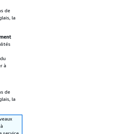
as de
lais, la
ement
lités
 du
r à
as de
lais, la
uveaux
 à
e service