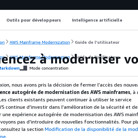
Outils pour développeurs
Intelligence artificielle
on
AWS Mainframe Modernization
Guide de l’utilisateur
ncez à moderniser v
on
AWS Mainframe Modernization
Guide de l’utilisateur
arkdown
Mode concentration
xion, nous avons pris la décision de fermer l'accès des nouv
ience autogérée de modernisation des AWS mainframes
, à
Les clients existants peuvent continuer à utiliser le service
continue d'investir dans l'amélioration de la sécurité et de
our une expérience autogérée de modernisation des AWS main
voyons pas d'introduire de nouvelles fonctionnalités. Pour pl
consultez la section
Modification de la disponibilité de la mo
ame
.