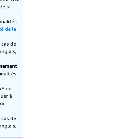
de la
nalités.
té de la
 cas de
anglais,
nnement
nnalités
WS du
nuer à
ion
 cas de
anglais,