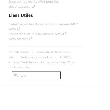
Blog sur les outils AWS pour les
développeurs
Liens Utiles
Téléchargez les documents du serveur MCP
AWS
Connectez-vous à la console AWS
AWS re:Post
Confidentialité
Conditions d'utilisation du
site
Préférences de cookies
© 2026,
Amazon Web Services, Inc. ou ses affiliés. Tous
droits réservés.
Français