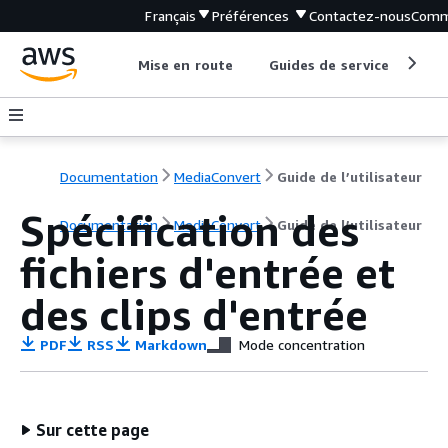
Français
Préférences
Contactez-nous
Comm
Mise en route
Guides de service
Out
Documentation
MediaConvert
Guide de l’utilisateur
Spécification des
Documentation
MediaConvert
Guide de l’utilisateur
fichiers d'entrée et
des clips d'entrée
PDF
RSS
Markdown
Mode concentration
Sur cette page