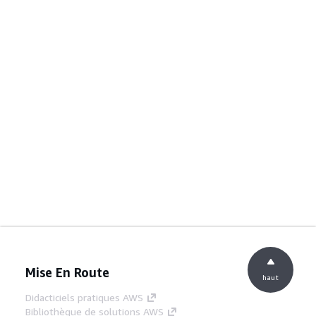
Mise En Route
haut
Didacticiels pratiques AWS
Bibliothèque de solutions AWS