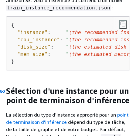
Amazon S3. Voici un exemple du contenu d'un fichier
:
train_instance_recommendation.json
{
"instance"
:     
"
(the recommended insta
"cpu_instance"
: 
"
(the recommended insta
"disk_size"
:    
"
(the estimated disk sp
"mem_size"
:     
"
(the estimated memory 
}
Sélection d'une instance pour un
point de terminaison d'inférence
La sélection du type d'instance approprié pour un
point
de terminaison d'inférence
dépend du type de tâche,
de la taille de graphe et de votre budget. Par défaut,