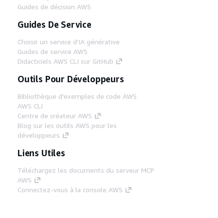
Guides de décision AWS
Guides De Service
Choisir un service d'IA générative
Guides de service AWS
Didacticiels AWS CLI sur GitHub
Outils Pour Développeurs
Bibliothèque d'exemples de code AWS
AWS CLI
Centre de créateur AWS
Blog sur les outils AWS pour les
développeurs
Liens Utiles
Téléchargez les documents du serveur MCP
AWS
Connectez-vous à la console AWS
AWS re:Post