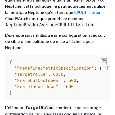
également être enregistré dans un fichier texte. Pour
Neptune, cette politique ne peut actuellement utiliser
la métrique Neptune qu'en tant que
CPUUtilization
CloudWatch métrique prédéfinie nommée.
NeptuneReaderAverageCPUUtilization
L'exemple suivant illustre une configuration avec suivi
de cible d'une politique de mise à l'échelle pour
Neptune :
{
"PredefinedMetricSpecification"
: 
{
"Pre
"TargetValue"
: 
60.0
,

"ScaleOutCooldown"
 : 
600
,

"ScaleInCooldown"
 : 
600
}
L'élément
contient le pourcentage
TargetValue
d'utilisation de CPU au-dessus duquel l'autoscaling