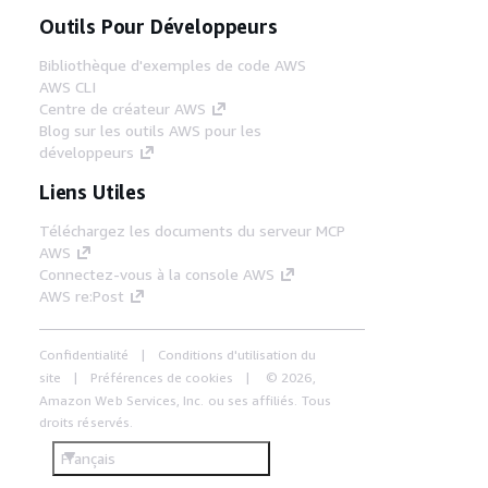
Outils Pour Développeurs
Bibliothèque d'exemples de code AWS
AWS CLI
Centre de créateur AWS
Blog sur les outils AWS pour les
développeurs
Liens Utiles
Téléchargez les documents du serveur MCP
AWS
Connectez-vous à la console AWS
AWS re:Post
Confidentialité
Conditions d'utilisation du
site
Préférences de cookies
© 2026,
Amazon Web Services, Inc. ou ses affiliés. Tous
droits réservés.
Français