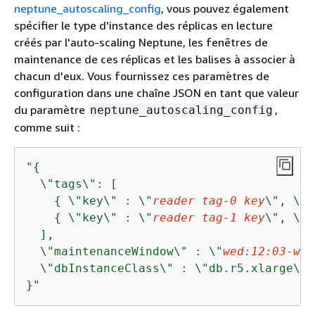
neptune_autoscaling_config
, vous pouvez également
spécifier le type d'instance des réplicas en lecture
créés par l'auto-scaling Neptune, les fenêtres de
maintenance de ces réplicas et les balises à associer à
chacun d'eux. Vous fournissez ces paramètres de
configuration dans une chaîne JSON en tant que valeur
du paramètre
,
neptune_autoscaling_config
comme suit :
"
{
  \"tags\": [

{
 \"key\" : \"
reader tag-0 key
\", \"v
{
 \"key\" : \"
reader tag-1 key
\", \"v
  ],

  \"maintenanceWindow\" : \"
wed:12:03-wed
  \"dbInstanceClass\" : \"db.r5.xlarge\"

}"