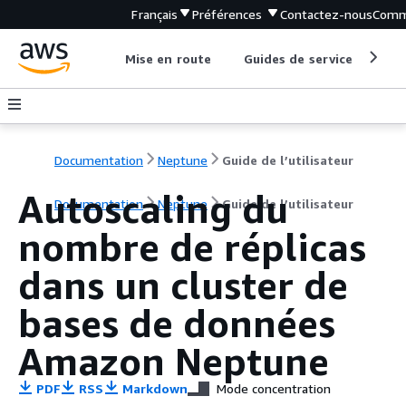
Français
Préférences
Contactez-nous
Comm
Mise en route
Guides de service
Out
Documentation
Neptune
Guide de l’utilisateur
Autoscaling du
Documentation
Neptune
Guide de l’utilisateur
nombre de réplicas
dans un cluster de
bases de données
Amazon Neptune
PDF
RSS
Markdown
Mode concentration