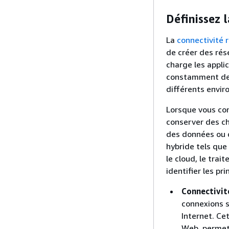
Définissez 
La
connectivité 
de créer des rés
charge les applic
constamment des
différents envi
Lorsque vous con
conserver des ch
des données ou 
hybride tels que
le cloud, le tra
identifier les pr
Connectivité
connexions s
Internet. Cet
Web, permett