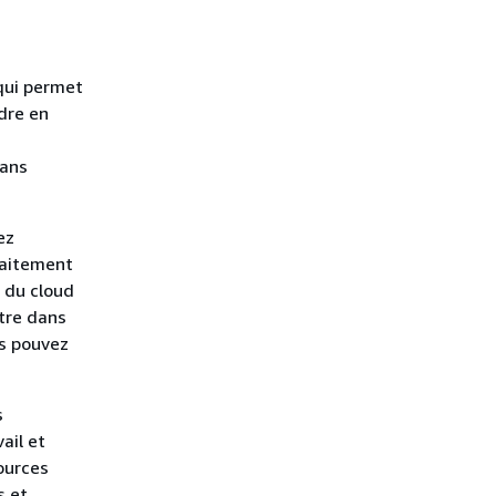
qui permet
dre en
dans
ez
raitement
du cloud
stre dans
us pouvez
s
ail et
sources
s et