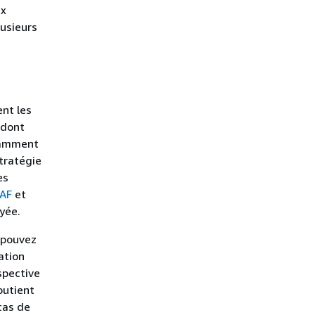
ux
lusieurs
ent les
 dont
otamment
stratégie
es
CAF
et
oyée.
 pouvez
ation
spective
outient
cas de