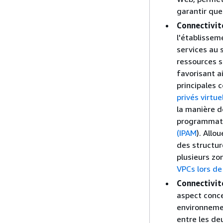
garantir que
Connectivit
l'établissem
services au s
ressources s
favorisant a
principales 
privés virtue
la manière d
programmatio
(IPAM
). Allo
des structur
plusieurs zon
VPCs lors de
Connectivit
aspect conce
environnemen
entre les de