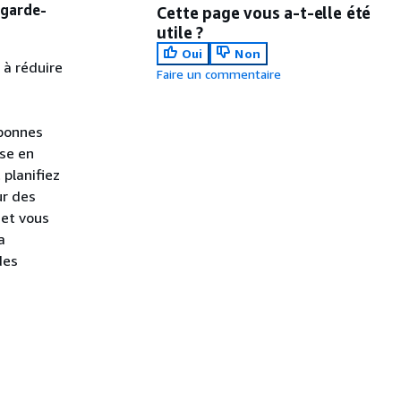
 garde-
Cette page vous a-t-elle été
utile ?
Oui
Non
 à réduire
Faire un commentaire
 bonnes
ise en
 planifiez
ur des
 et vous
a
des