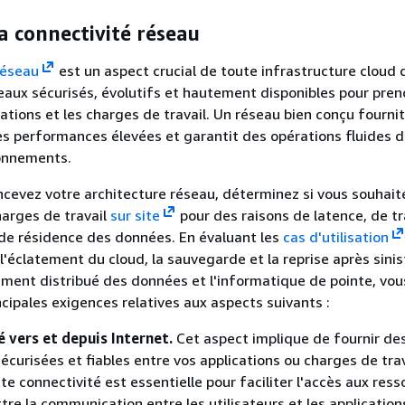
la connectivité réseau
réseau
est un aspect crucial de toute infrastructure cloud 
eaux sécurisés, évolutifs et hautement disponibles pour pren
ations et les charges de travail. Un réseau bien conçu fournit
 performances élevées et garantit des opérations fluides 
ronnements.
cevez votre architecture réseau, déterminez si vous souhait
arges de travail
sur site
pour des raisons de latence, de t
de résidence des données. En évaluant les
cas d'utilisation
 l'éclatement du cloud, la sauvegarde et la reprise après sini
itement distribué des données et l'informatique de pointe, vo
incipales exigences relatives aux aspects suivants :
 vers et depuis Internet.
Cet aspect implique de fournir de
écurisées et fiables entre vos applications ou charges de trav
te connectivité est essentielle pour faciliter l'accès aux res
re la communication entre les utilisateurs et les application