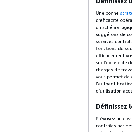
Définissez 
Une bonne
strat
d'eﬁcacité opérat
un schéma logiqu
suggérons de co
services central
fonctions de séc
efficacement vo
sur l'ensemble 
charges de trava
vous permet de v
l'authentificatio
d'utilisation ac
Définissez 
Prévoyez un env
contrôles par dé