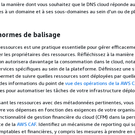
 la manière dont vous souhaitez que le DNS cloud réponde a
es à un domaine et à ses sous-domaines au sein d'un ou de p
 normes de balisage
ressources est une pratique essentielle pour gérer efficacem
er les propriétaires des ressources. Réfléchissez à la manière
ion autorisera davantage la consommation dans le cloud, n
services spécifiques au sein de la plateforme. Définissez une 
permet de suivre quelles ressources sont déployées par quell
 des informations du point de
vue des opérations de la AWS 
ises pour automatiser les tâches de votre infrastructure dépl
isant les ressources avec des métadonnées pertinentes, vous
vre vos dépenses en fonction des exigences de votre organis
onctionnalité de gestion financière du cloud (CFM) dans la per
ce de la
AWS CAF
. Identifiez un mécanisme de reporting qui s
mptables et financières, y compris les mesures à prendre en 