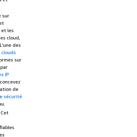
 sur
et
 et les
es cloud,
 L'une des
e
clouds
normes sur
 par
s IP
 concevez
sation de
e sécurité
au.
Cet
fiables
res