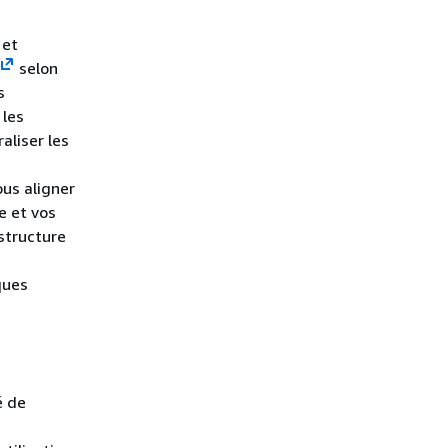
 et
selon
s
 les
aliser les
us aligner
e et vos
structure
iques
é de