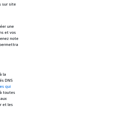
 sur site
réer une
ns et vos
Prenez note
 permettra
à la
tés DNS
es qui
 à toutes
 aux
 et les