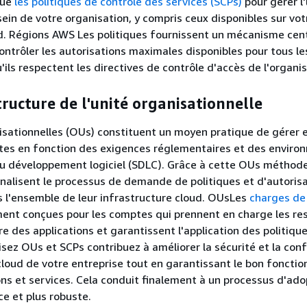
que
les politiques de contrôle des services (SCPs)
pour gérer l'
sein de votre organisation, y compris ceux disponibles sur vot
. Régions AWS Les politiques fournissent un mécanisme cent
ntrôler les autorisations maximales disponibles pour tous l
'ils respectent les directives de contrôle d'accès de l'organis
structure de l'unité organisationnelle
isationnelles (OUs) constituent un moyen pratique de gérer 
ptes en fonction des exigences réglementaires et des envir
du développement logiciel (SDLC). Grâce à cette OUs méthode
onalisent le processus de demande de politiques et d'autoris
 l'ensemble de leur infrastructure cloud. OUsLes
charges de 
ent conçues pour les comptes qui prennent en charge les re
re des applications et garantissent l'application des politiqu
lisez OUs et SCPs contribuez à améliorer la sécurité et la con
 cloud de votre entreprise tout en garantissant le bon fonct
ons et services. Cela conduit finalement à un processus d'ado
ce et plus robuste.