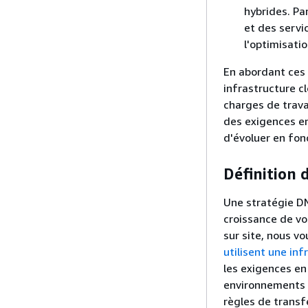
hybrides. Pa
et des servi
l'optimisati
En abordant ces 
infrastructure c
charges de trava
des exigences en
d'évoluer en fon
Définition 
Une stratégie DN
croissance de vo
sur site, nous 
utilisent une in
les exigences en
environnements D
règles de transf