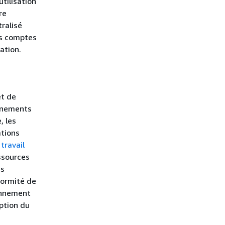
utilisation
re
ralisé
es comptes
ation.
et de
onnements
, les
ations
travail
ssources
es
formité de
ionnement
ption du