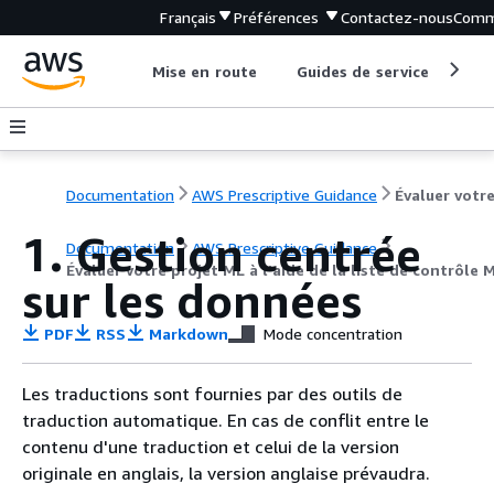
Français
Préférences
Contactez-nous
Comm
Mise en route
Guides de service
Out
Documentation
AWS Prescriptive Guidance
1. Gestion centrée
Documentation
AWS Prescriptive Guidance
Évaluer votre projet ML à l'aide de la liste de contrôle
sur les données
PDF
RSS
Markdown
Mode concentration
Les traductions sont fournies par des outils de
traduction automatique. En cas de conflit entre le
contenu d'une traduction et celui de la version
originale en anglais, la version anglaise prévaudra.