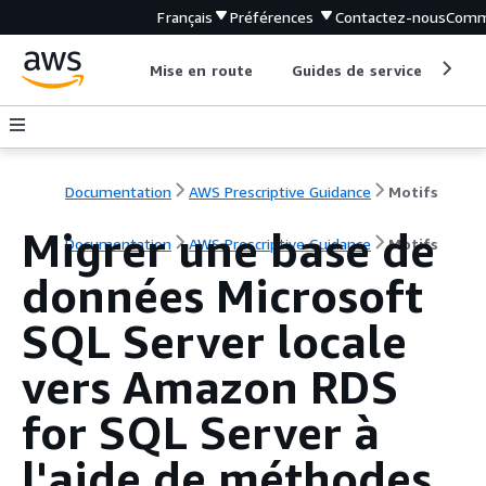
Français
Préférences
Contactez-nous
Comm
Mise en route
Guides de service
Out
Documentation
AWS Prescriptive Guidance
Motifs
Migrer une base de
Documentation
AWS Prescriptive Guidance
Motifs
données Microsoft
SQL Server locale
vers Amazon RDS
for SQL Server à
l'aide de méthodes