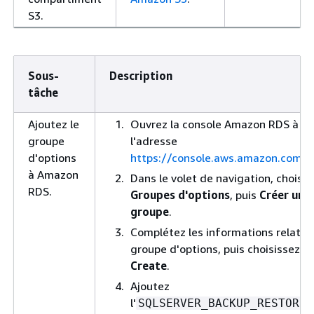
S3.
Sous-
Description
tâche
Ajoutez le
Ouvrez la console Amazon RDS à
groupe
l'adresse
d'options
https://console.aws.amazon.com/r
à Amazon
Dans le volet de navigation, choisis
RDS.
Groupes d'options
, puis
Créer un
groupe
.
Complétez les informations relativ
groupe d'options, puis choisissez
Create
.
Ajoutez
l'
o
SQLSERVER_BACKUP_RESTORE