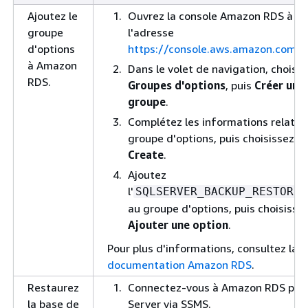
Ajoutez le
Ouvrez la console Amazon RDS à
groupe
l'adresse
d'options
https://console.aws.amazon.com/r
à Amazon
Dans le volet de navigation, choisis
RDS.
Groupes d'options
, puis
Créer un
groupe
.
Complétez les informations relativ
groupe d'options, puis choisissez
Create
.
Ajoutez
l'
o
SQLSERVER_BACKUP_RESTORE
au groupe d'options, puis choisisse
Ajouter une option
.
Pour plus d'informations, consultez la
documentation Amazon RDS
.
Restaurez
Connectez-vous à Amazon RDS pou
la base de
Server via SSMS.