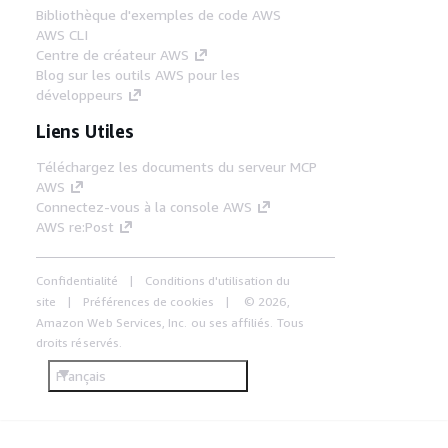
Bibliothèque d'exemples de code AWS
AWS CLI
Centre de créateur AWS
Blog sur les outils AWS pour les
développeurs
Liens Utiles
Téléchargez les documents du serveur MCP
AWS
Connectez-vous à la console AWS
AWS re:Post
Confidentialité
Conditions d'utilisation du
site
Préférences de cookies
© 2026,
Amazon Web Services, Inc. ou ses affiliés. Tous
droits réservés.
Français