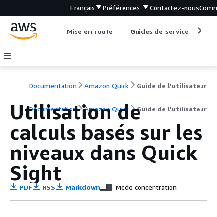
Français
Préférences
Contactez-nous
Comm
Mise en route
Guides de service
Out
Documentation
Amazon Quick
Guide de l’utilisateur
Utilisation de
Documentation
Amazon Quick
Guide de l’utilisateur
calculs basés sur les
niveaux dans Quick
Sight
PDF
RSS
Markdown
Mode concentration