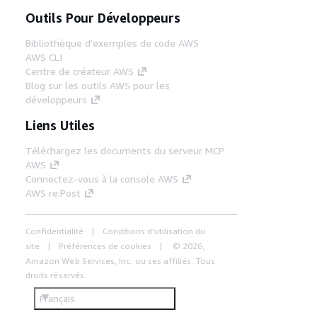
Outils Pour Développeurs
Bibliothèque d'exemples de code AWS
AWS CLI
Centre de créateur AWS
Blog sur les outils AWS pour les
développeurs
Liens Utiles
Téléchargez les documents du serveur MCP
AWS
Connectez-vous à la console AWS
AWS re:Post
Confidentialité
Conditions d'utilisation du
site
Préférences de cookies
© 2026,
Amazon Web Services, Inc. ou ses affiliés. Tous
droits réservés.
Français