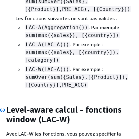
sum(sumOver(
{
Sales},
[
{
Product}],PRE_AGG), [
{
Country}])
Les fonctions suivantes ne sont pas valides :
. Par exemple :
LAC-A(Aggregation())
sum(max(
{
sales}), [
{
country}])
. Par exemple :
LAC-A(LAC-A())
sum(max(
{
sales}, [
{
country}]),
[category])
. Par exemple :
LAC-W(LAC-A())
sumOver(sum(
{
Sales},[
{
Product}]),
[
{
Country}],PRE_AGG)
Level-aware calcul - fonctions
window (LAC-W)
Avec LAC-W les fonctions, vous pouvez spécifier la