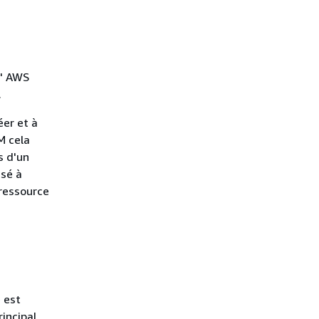
l' AWS
.
éer et à
M cela
s d'un
isé à
ressource
 est
incipal