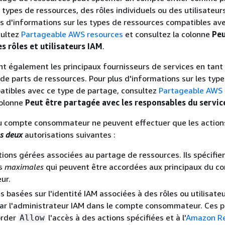
 types de ressources, des rôles individuels ou des utilisateur
s d'informations sur les types de ressources compatibles av
sultez
Partageable AWS resources
et consultez la colonne
Pe
s rôles et utilisateurs IAM
.
 également les principaux fournisseurs de services en tant
 parts de ressources. Pour plus d'informations sur les type
atibles avec ce type de partage, consultez
Partageable AWS 
colonne
Peut être partagée avec les responsables du servic
du compte consommateur ne peuvent effectuer que les action
es deux
autorisations suivantes :
tions gérées associées au partage de ressources. Ils spécifien
ns
maximales
qui peuvent être accordées aux principaux du c
ur.
s basées sur l'identité IAM associées à des rôles ou utilisate
par l'administrateur IAM dans le compte consommateur. Ces p
order
l'accès à des actions spécifiées et à l'
Amazon R
Allow