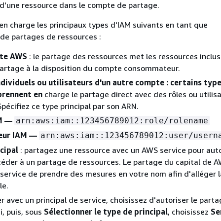
d'une ressource dans le compte de partage.
 charge les principaux types d'IAM suivants en tant que
e partages de ressources :
te AWS
: le partage des ressources met les ressources inclus
artage à la disposition du compte consommateur.
dividuels ou utilisateurs d'un autre compte : certains typ
prennent en
charge le partage direct avec des rôles ou utilis
Spécifiez ce type principal par son ARN.
M —
arn:aws:iam::123456789012:role/rolename
teur IAM —
arn:aws:iam::123456789012:user/usern
cipal
: partagez une ressource avec un AWS service pour auto
céder à un partage de ressources. Le partage du capital de A
service de prendre des mesures en votre nom afin d'alléger 
le.
r avec un principal de service, choisissez d'autoriser le part
i, puis, sous
Sélectionner le type de principal
, choisissez
Se