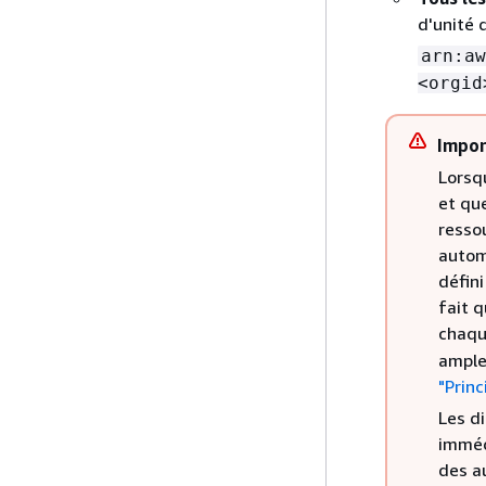
d'unité 
arn:aw
<orgid
Impor
Lorsq
et qu
resso
autom
défini
fait 
chaqu
ample
"Princ
Les d
imméd
des a