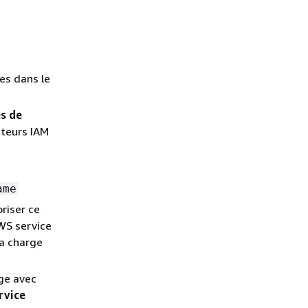
es dans le
es de
ateurs IAM
ame
riser ce
WS service
la charge
age avec
rvice