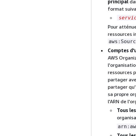
principal
dan
format suiva
servi
Pour atténue
ressources i
aws:Sourc
Comptes d'u
AWS Organiza
l'organisati
ressources p
partager av
partager qu'
sa propre or
l'ARN de l'or
Tous le
organisa
arn:aw
Tous le