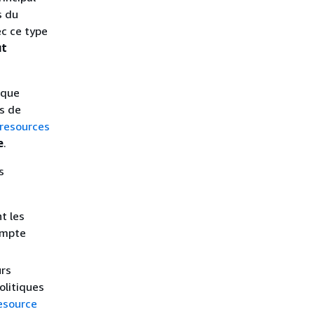
s du
ec ce type
ut
 que
s de
resources
e
.
s
t les
ompte
urs
olitiques
esource