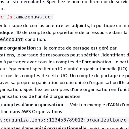
s la liste déroulante. Spécifiez le nom du directeur du servic
nt :
ce-id
.amazonaws.com
r le risque de confusion entre les adjoints, la politique en m
ndique l'ID de compte du propriétaire de la ressource dans la 
condition.
eAccount
ne organisation
: si le compte de partage est géré par
tions, le partage de ressources peut spécifier l'identifiant 
on à partager avec tous les comptes de l'organisation. Le par
eut également spécifier un ID d'unité organisationnelle (UO)
ec tous les comptes de cette UO. Un compte de partage ne p
avec sa propre organisation ou une unité d'organisation IDs 
ganisation. Spécifiez les comptes d'une organisation en fonc
ganisation ou de l'unité d'organisation.
s comptes d'une organisation
— Voici un exemple d'ARN d'u
tion dans AWS Organizations :
s:organizations::123456789012:organization/o
s comptes d'une unité organisationnelle
: voici un exemple d