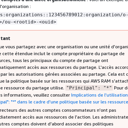
d'organisation :
s:organizations::123456789012:organization/o
>/ou-<rootid>-<ouid>
tant
ue vous partagez avec une organisation ou une unité d'organi
e cette étendue inclut le compte propriétaire du partage de
urces, tous les principaux du compte de partage ont
atiquement accès aux ressources du partage. L'accès accor
 par les autorisations gérées associées au partage. Cela est 
que la politique basée sur les ressources qui AWS RAM s'attac
e ressource du partage utilise.
Pour d
"Principal": "*"
s informations, veuillez consulter
Implications de l'utilisation
ipal": "*" dans le cadre d'une politique basée sur les ressourc
irecteurs des autres comptes consommateurs n'ont pas
iatement accès aux ressources de l'action. Les administrat
utres comptes doivent d'abord associer des politiques