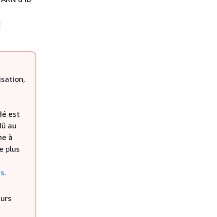
-
sation,
dé est
dû au
he à
e plus
es
.
eurs