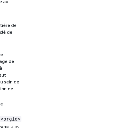
e au
atière de
clé de
de
tage de
 à
eut
au sein de
tion de
ne
-<orgid>
'ARN d'ID