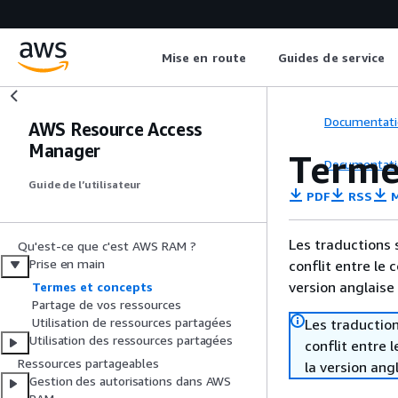
Mise en route
Guides de service
Documentati
AWS Resource Access
Manager
Terme
Documentati
Guide de l’utilisateur
PDF
RSS
M
Les traductions 
Qu'est-ce que c'est AWS RAM ?
Prise en main
conflit entre le 
version anglaise
Termes et concepts
Partage de vos ressources
Utilisation de ressources partagées
Les traduction
Utilisation des ressources partagées
conflit entre 
Ressources partageables
la version ang
Gestion des autorisations dans AWS