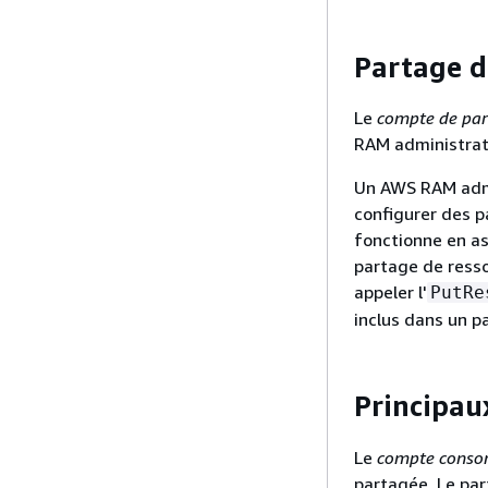
Partage 
Le
compte de pa
RAM administrat
Un AWS RAM admin
configurer des 
fonctionne en as
partage de resso
appeler l'
PutRe
inclus dans un p
Principa
Le
compte cons
partagée. Le par