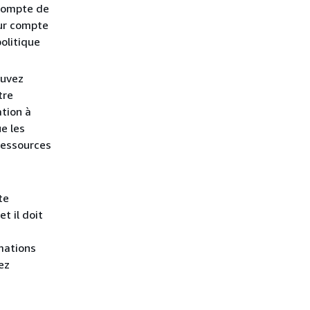
 compte de
eur compte
olitique
ouvez
tre
tion à
ue les
ressources
te
t il doit
mations
ez