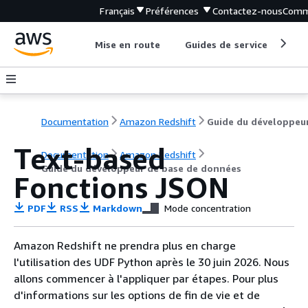
Français
Préférences
Contactez-nous
Comm
Mise en route
Guides de service
Out
Documentation
Amazon Redshift
Text-based
Documentation
Amazon Redshift
Guide du développeur de base de données
Fonctions JSON
PDF
RSS
Markdown
Mode concentration
Amazon Redshift ne prendra plus en charge
l'utilisation des UDF Python après le 30 juin 2026. Nous
allons commencer à l'appliquer par étapes. Pour plus
d'informations sur les options de fin de vie et de