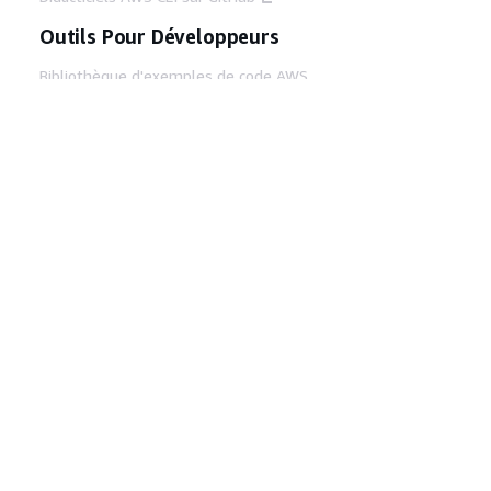
Outils Pour Développeurs
Bibliothèque d'exemples de code AWS
AWS CLI
Centre de créateur AWS
Blog sur les outils AWS pour les
développeurs
Liens Utiles
Téléchargez les documents du serveur MCP
AWS
Connectez-vous à la console AWS
AWS re:Post
Confidentialité
Conditions d'utilisation du
site
Préférences de cookies
© 2026,
Amazon Web Services, Inc. ou ses affiliés. Tous
droits réservés.
Français