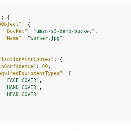
"
: 
{
3Object"
: 
{
"Bucket"
: 
"amzn-s3-demo-bucket"
,

"Name"
: 
"worker.jpg"
rizationAttributes"
: 
{
inConfidence"
: 
80
,

equiredEquipmentTypes"
: [

"FACE_COVER"
,

"HAND_COVER"
,

"HEAD_COVER"