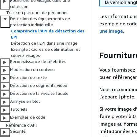
Recherche de visages dans une
la version ang
collection
Tracé du parcours de personnes
Les informations
Détection des équipements de
exemple de code
protection individuelle
une image
.
Comprendre l’API de détection des
EPI
Détection de l’EPI dans une image
Exemple : cadres de délimitation et
Fournitur
couvre-visages
Reconnaissance de célébrités
Vous fournissez
Modération du contenu
ou en référença
Détection de texte
Détection de segments vidéo
Nous recommandon
Détection de la vivacité faciale
l’appareil photo.
Analyse en bloc
Si votre image d
Tutoriels
faire pivoter à 
Exemples de code
images au forma
Référence d’API
métadonnées Exif
Sécurité