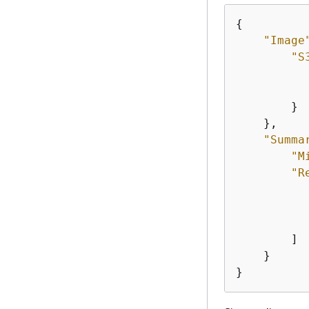
{
"Image
"S
        }

    },

"Summa
"M
"R
        ]

    }

}