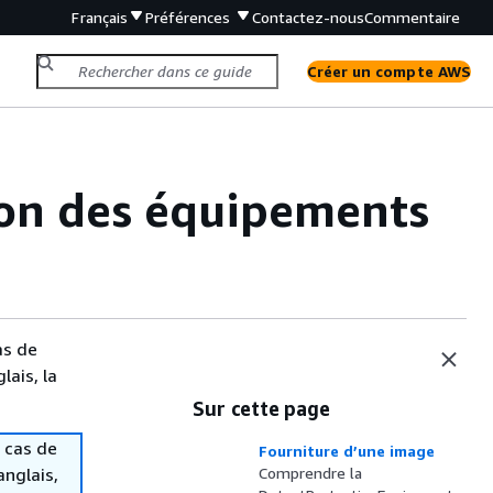
Français
Préférences
Contactez-nous
Commentaire
Créer un compte AWS
ion des équipements
as de
lais, la
Sur cette page
 cas de
Fourniture d’une image
anglais,
Comprendre la