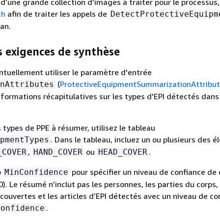
 d’une grande collection d’images à traiter pour le processus
ch
afin de traiter les appels de
DetectProtectiveEquipm
lan.
es exigences de synthèse
tuellement utiliser le paramètre d'entrée
(
ProtectiveEquipmentSummarizationAttribu
nAttributes
ormations récapitulatives sur les types d'EPI détectés dans
s types de PPE à résumer, utilisez le tableau
. Dans le tableau, incluez un ou plusieurs des 
pmentTypes
,
ou
.
_COVER
HAND_COVER
HEAD_COVER
p
pour spécifier un niveau de confiance de
MinConfidence
). Le résumé n’inclut pas les personnes, les parties du corps, 
 couvertes et les articles d’EPI détectés avec un niveau de co
.
Confidence