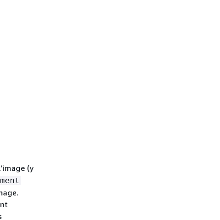
’image (y
ment
mage.
ant
s