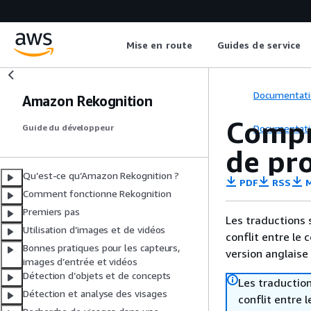
Mise en route
Guides de service
Documentati
Amazon Rekognition
Compr
Documentati
Guide du développeur
de pro
Qu’est-ce qu’Amazon Rekognition ?
PDF
RSS
M
Comment fonctionne Rekognition
Premiers pas
Les traductions 
Utilisation d’images et de vidéos
conflit entre le 
Bonnes pratiques pour les capteurs,
version anglaise
images d’entrée et vidéos
Détection d’objets et de concepts
Les traduction
Détection et analyse des visages
conflit entre 