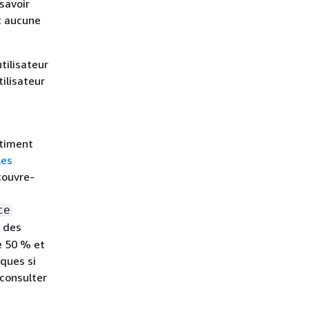
savoir
t aucune
tilisateur
ilisateur
rtiment
les
couvre-
ce
 des
e 50 % et
iques si
 consulter