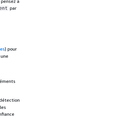
, pensez à
par
ent
tes
) pour
 une
éléments
 détection
les
nfiance