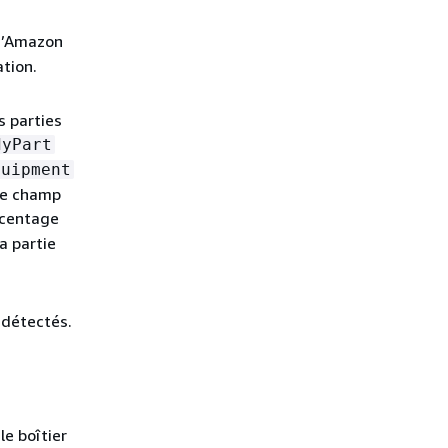
d’Amazon
tion.
s parties
dyPart
quipment
 Le champ
rcentage
a partie
 détectés.
le boîtier