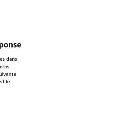
éponse
ées dans
corps
suivante
st le