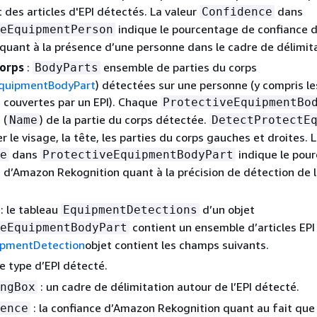
 des articles d'EPI détectés. La valeur
dans
Confidence
indique le pourcentage de confiance 
eEquipmentPerson
quant à la présence d’une personne dans le cadre de délimita
corps
:
ensemble de parties du corps
BodyParts
EquipmentBodyPart
) détectées sur une personne (y compris le
 couvertes par un EPI). Chaque
ProtectiveEquipmentBo
 (
) de la partie du corps détectée.
Name
DetectProtectE
r le visage, la tête, les parties du corps gauches et droites.
dans
indique le pou
e
ProtectiveEquipmentBodyPart
 d’Amazon Rekognition quant à la précision de détection de l
: le tableau
d’un objet
EquipmentDetections
contient un ensemble d’articles EPI
eEquipmentBodyPart
ipmentDetection
objet contient les champs suivants.
le type d’EPI détecté.
: un cadre de délimitation autour de l’EPI détecté.
ngBox
: la confiance d’Amazon Rekognition quant au fait que 
ence