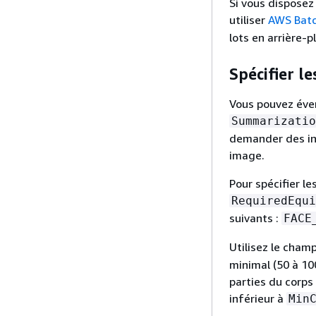
Si vous disposez
utiliser
AWS Bat
lots en arrière-p
Spécifier l
Vous pouvez éven
Summarizatio
demander des inf
image.
Pour spécifier le
RequiredEqui
suivants :
FACE
Utilisez le cham
minimal (50 à 100
parties du corps
inférieur à
Min