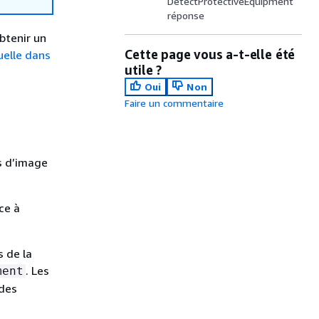
DetectProtectiveEquipment
réponse
obtenir un
Cette page vous a-t-elle été
uelle dans
utile ?
Oui
Non
Faire un commentaire
s d’image
ce à
 de la
. Les
ment
 des