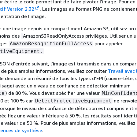
r écrire le code permettant de faire pivoter l’image. Pour en 
xif Version 2.32
. Les images au format PNG ne contiennen
ientation de l’image.
 une image depuis un compartiment Amazon S3, utilisez un u
moins des
AmazonS3ReadOnlyAccess privilèges. Utiliser un ut
èges
pour appeler
AmazonRekognitionFullAccess
tiveEquipment.
JSON d’entrée suivant, l’image est transmise dans un compa
de plus amples informations, veuillez consulter
Travail avec 
le demande un résumé de tous les types d’EPI (couvre-tête, 
visage) avec un niveau de confiance de détection minimum
) de 80 %. Vous devez spécifier une valeur
ce
MinConfiden
50 et 100 % car
ne renvoie
DetectProtectiveEquipment
lorsque le niveau de confiance de détection est compris entr
écifiez une valeur inférieure à 50 %, les résultats sont ident
ne valeur de 50 %. Pour de plus amples informations, veuillez
igences de synthèse
.