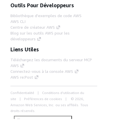
Outils Pour Développeurs
Bibliothèque d'exemples de code AWS
AWS CLI
Centre de créateur AWS
Blog sur les outils AWS pour les
développeurs
Liens Utiles
Téléchargez les documents du serveur MCP
AWS
Connectez-vous à la console AWS
AWS re:Post
Confidentialité
Conditions d'utilisation du
site
Préférences de cookies
© 2026,
Amazon Web Services, Inc. ou ses affiliés. Tous
droits réservés.
Français