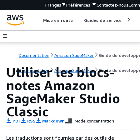
Français
Préférences
Contactez-nous
Comm
Mise en route
Guides de service
Out
Documentation
Amazon SageMaker
Guide du développ
Utiliser les blocs-
Documentation
Amazon SageMaker
Guide du développ
notes Amazon
SageMaker Studio
Classic
PDF
RSS
Markdown
Mode concentration
Les traductions sont fournies par des outils de