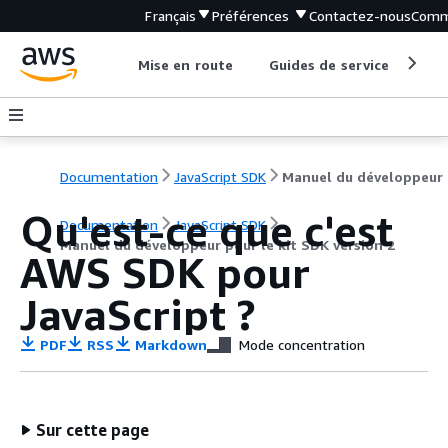
Français
Préférences
Contactez-nous
Comm
Mise en route
Guides de service
Out
Documentation
JavaScript SDK
Man
Qu'est-ce que c'est
Documentation
JavaScript SDK
Manuel du développeur pour le kit SDK version 2
AWS SDK pour
JavaScript ?
PDF
RSS
Markdown
Mode concentration
Sur cette page