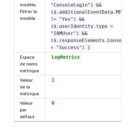
modèle,
"ConsoleLogin") &&
Filtrer le
($.additionalEventData.MFA
modèle
!= "Yes") &&
($.userIdentity.type =
"IAMUser") &&
($.responseElements.Consol
= "Success") }
Espace
LogMetrics
de noms
métrique
Valeur
1
de la
métrique
Valeur
0
par
défaut