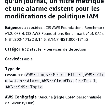
qu'un journal, un filtre métrique
et une alarme existent pour les
modifications de politique IAM
Exigences associées :
CIS AWS Foundations Benchmark
v1.2. 0/3.4, CIS AWS Foundations Benchmark v1.4. 0/44,
NIST.800-171.r2 3,14,6, 3,14.7 NIST.800-171.r2
Catégorie :
Détecter - Services de détection
Gravité :
Faible
Type de
ressource :
,
AWS::Logs::MetricFilter
AWS::Clo
,
,
udWatch::Alarm
AWS::CloudTrail::Trail
AWS::SNS::Topic
AWS Configrègle :
Aucune (règle CSPM personnalisée
de Security Hub)