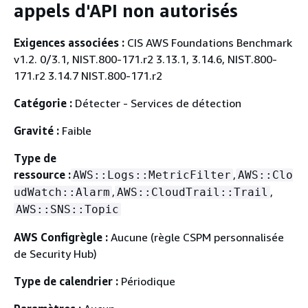
appels d'API non autorisés
Exigences associées :
CIS AWS Foundations Benchmark
v1.2. 0/3.1, NIST.800-171.r2 3.13.1, 3.14.6, NIST.800-
171.r2 3.14.7 NIST.800-171.r2
Catégorie :
Détecter - Services de détection
Gravité :
Faible
Type de
ressource :
,
AWS::Logs::MetricFilter
AWS::Clo
,
,
udWatch::Alarm
AWS::CloudTrail::Trail
AWS::SNS::Topic
AWS Configrègle :
Aucune (règle CSPM personnalisée
de Security Hub)
Type de calendrier :
Périodique