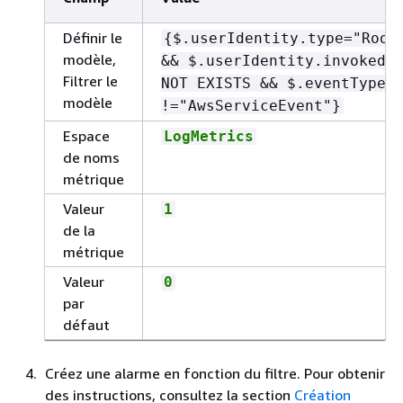
Définir le
{
$.userIdentity.type="Root
modèle,
&& $.userIdentity.invokedB
Filtrer le
NOT EXISTS && $.eventType
modèle
!="AwsServiceEvent"}
Espace
LogMetrics
de noms
métrique
Valeur
1
de la
métrique
Valeur
0
par
défaut
Créez une alarme en fonction du filtre. Pour obtenir
des instructions, consultez la section
Création