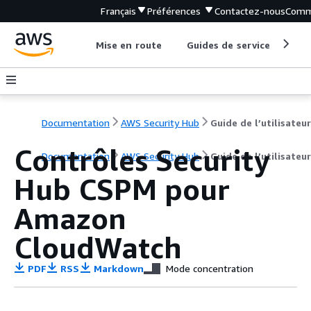
Français
Préférences
Contactez-nous
Comm
Mise en route
Guides de service
Out
Documentation
AWS Security Hub
Guide de l’utilisateur
Contrôles Security
Documentation
AWS Security Hub
Guide de l’utilisateur
Hub CSPM pour
Amazon
CloudWatch
PDF
RSS
Markdown
Mode concentration