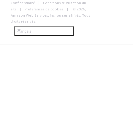
Confidentialité
Conditions d'utilisation du
site
Préférences de cookies
© 2026,
Amazon Web Services, Inc. ou ses affiliés. Tous
droits réservés.
Français