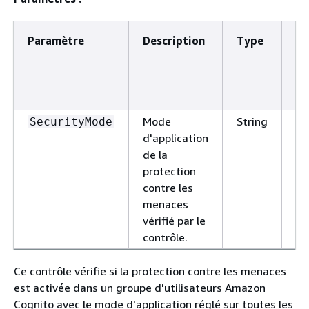
Paramètre
Description
Type
Va
pe
au
Mode
String
SecurityMode
A
d'application
E
de la
protection
contre les
menaces
vérifié par le
contrôle.
Ce contrôle vérifie si la protection contre les menaces
est activée dans un groupe d'utilisateurs Amazon
Cognito avec le mode d'application réglé sur toutes les