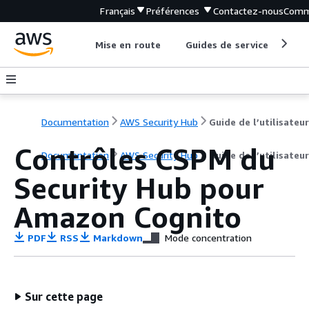
Français
Préférences
Contactez-nous
Comm
Mise en route
Guides de service
Out
Documentation
AWS Security Hub
Guide de l’utilisateur
Contrôles CSPM du
Documentation
AWS Security Hub
Guide de l’utilisateur
Security Hub pour
Amazon Cognito
PDF
RSS
Markdown
Mode concentration
Sur cette page