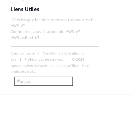
Liens Utiles
Téléchargez les documents du serveur MCP
AWS
Connectez-vous à la console AWS
AWS re:Post
Confidentialité
Conditions d'utilisation du
site
Préférences de cookies
© 2026,
Amazon Web Services, Inc. ou ses affiliés. Tous
droits réservés.
Français