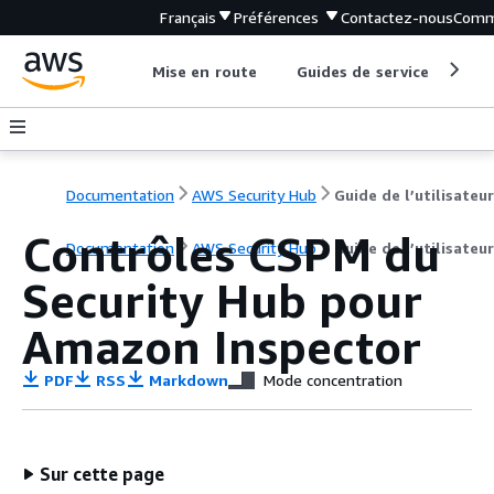
Français
Préférences
Contactez-nous
Comm
Mise en route
Guides de service
Out
Documentation
AWS Security Hub
Guide de l’utilisateur
Contrôles CSPM du
Documentation
AWS Security Hub
Guide de l’utilisateur
Security Hub pour
Amazon Inspector
PDF
RSS
Markdown
Mode concentration
Sur cette page