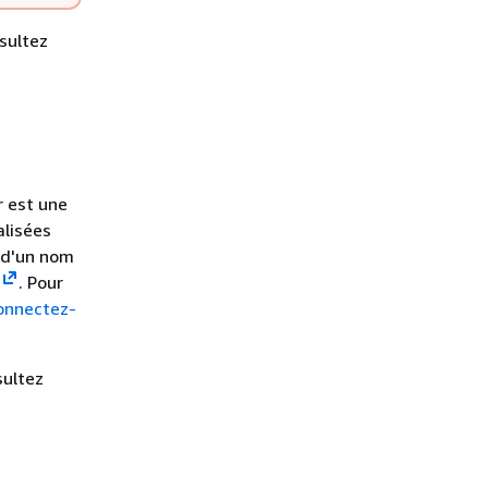
nsultez
r est une
alisées
t d'un nom
. Pour
onnectez-
sultez