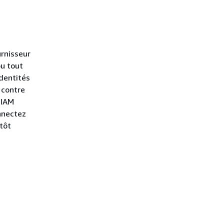
urnisseur
ou tout
identités
 contre
 IAM
nnectez
tôt