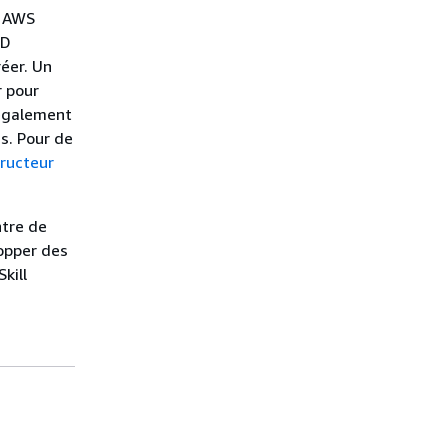
u AWS
ID
éer. Un
r pour
 également
s. Pour de
ructeur
ntre de
opper des
kill