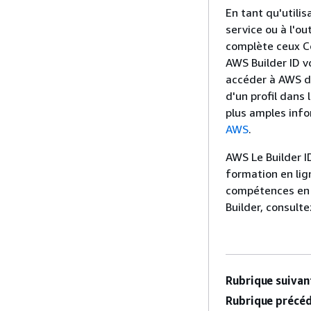
En tant qu'utili
service ou à l'ou
complète ceux C
AWS Builder ID v
accéder à AWS d
d'un profil dans
plus amples info
AWS
.
AWS Le Builder I
formation en li
compétences en m
Builder, consult
Rubrique suivant
Rubrique précéd