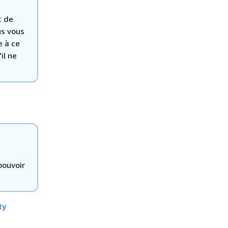
t de
s vous
 à ce
il ne
pouvoir
ty