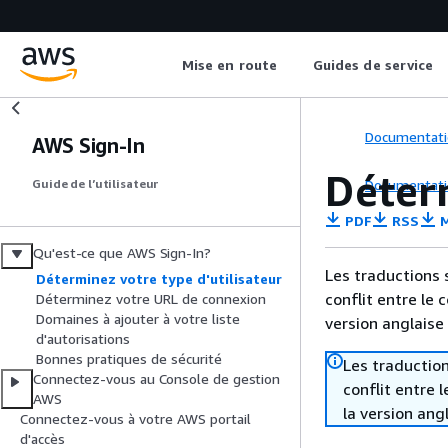
Mise en route
Guides de service
Documentati
AWS Sign-In
Déterm
Documentati
Guide de l’utilisateur
PDF
RSS
M
Qu'est-ce que AWS Sign-In?
Les traductions 
Déterminez votre type d'utilisateur
conflit entre le 
Déterminez votre URL de connexion
Domaines à ajouter à votre liste
version anglaise
d'autorisations
Bonnes pratiques de sécurité
Les traduction
Connectez-vous au Console de gestion
conflit entre 
AWS
la version ang
Connectez-vous à votre AWS portail
d'accès