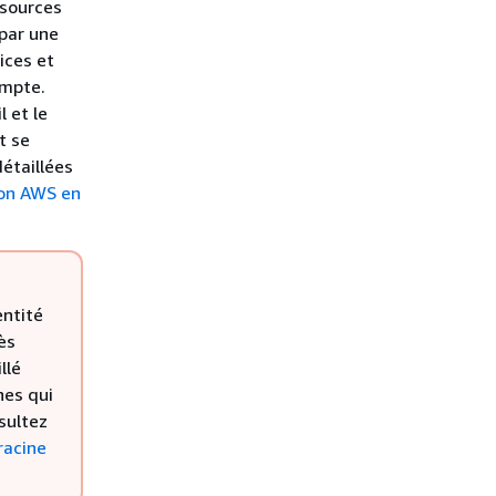
ssources
par une
ices et
ompte.
 et le
t se
détaillées
ion AWS en
ntité
ès
llé
hes qui
nsultez
racine