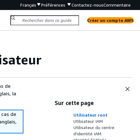
Français
Préférences
Contactez-nous
Commentaire
Créer un compte AWS
isateur
as de
lais, la
Sur cette page
 cas de
Utilisateur root
anglais,
Utilisateur IAM
Utilisateur du centre
d'identité IAM
Identité fédérée