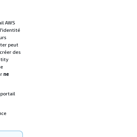
ail AWS
d'identité
urs
nter peut
créer des
tity
de
er
ne
portail
nce