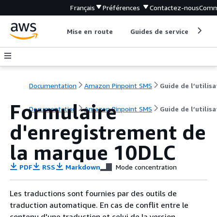
Français
Préférences
Contactez-nous
Comm
Mise en route
Guides de service
Out
Documentation
Amazon Pinpoint SMS
Formulaire
Documentation
Amazon Pinpoint SMS
Guide de l’utilis
d'enregistrement de
la marque 10DLC
PDF
RSS
Markdown
Mode concentration
Les traductions sont fournies par des outils de
traduction automatique. En cas de conflit entre le
contenu d'une traduction et celui de la version