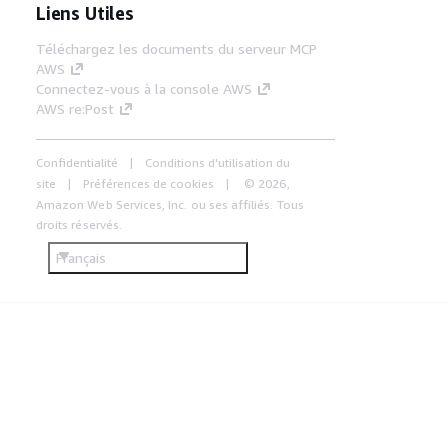
Liens Utiles
Téléchargez les documents du serveur MCP
AWS
Connectez-vous à la console AWS
AWS re:Post
Confidentialité
Conditions d'utilisation du
site
Préférences de cookies
© 2026,
Amazon Web Services, Inc. ou ses affiliés. Tous
droits réservés.
Français