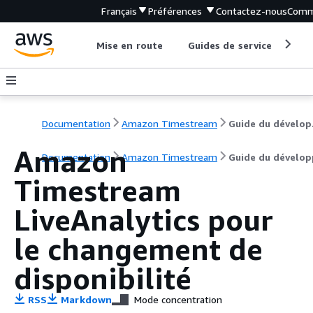
Français
Préférences
Contactez-nous
Comm
Mise en route
Guides de service
Out
Documentation
Amazon Timestream
Gu
Amazon
Documentation
Amazon Timestream
Guide du dévelop
Timestream
LiveAnalytics pour
le changement de
disponibilité
RSS
Markdown
Mode concentration