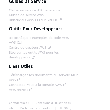
Guides De Service
Choisir un service d'IA générative
Guides de service AWS
Didacticiels AWS CLI sur GitHub
Outils Pour Développeurs
Bibliothèque d'exemples de code AWS
AWS CLI
Centre de créateur AWS
Blog sur les outils AWS pour les
développeurs
Liens Utiles
Téléchargez les documents du serveur MCP
AWS
Connectez-vous à la console AWS
AWS re:Post
Confidentialité
Conditions d'utilisation du
site
Préférences de cookies
© 2026,