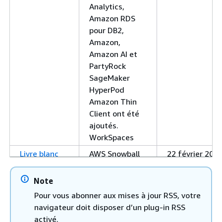
Analytics,
Amazon RDS
pour DB2,
Amazon,
Amazon AI et
PartyRock
SageMaker
HyperPod
Amazon Thin
Client ont été
ajoutés.
WorkSpaces
Livre blanc
AWS Snowball
22 février 202
mis à jour
Edge
informations
Note
mises à jour.
Pour vous abonner aux mises à jour RSS, votre
Livre blanc
Reprise après
15 février 202
navigateur doit disposer d’un plug-in RSS
mis à jour
sinistre
activé.