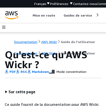
Français
Préférences
Contactez-nous
Comm
Mise en route
Guides de service
Out
Documentation
AWS Wickr
Guide de l’utilisateur
Qu'est-ce qu'AWS
Documentation
AWS Wickr
Guide de l’utilisateur
Wickr ?
PDF
RSS
Markdown
Mode concentration
Sur cette page
Ce guide fournit de la documentation pour AWS Wickr.