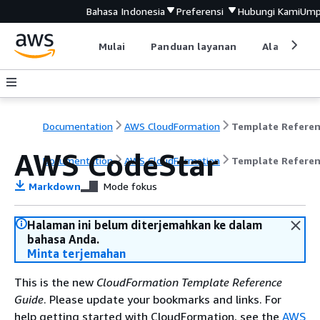
Bahasa Indonesia
Preferensi
Hubungi Kami
Ump
Mulai
Panduan layanan
Alat devel
Documentation
AWS CloudFormation
Template Refere
AWS CodeStar
Documentation
AWS CloudFormation
Template Refere
Markdown
Mode fokus
Halaman ini belum diterjemahkan ke dalam
bahasa Anda.
Minta terjemahan
This is the new
CloudFormation Template Reference
Guide
. Please update your bookmarks and links. For
help getting started with CloudFormation, see the
AWS