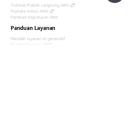
Tutorial Praktik Langsung AWS
Pustaka Solusi AWS
Panduan Keputusan AWS
Panduan Layanan
Memilih layanan AI generatif
Panduan layanan AWS
Tutorial AWS CLI di GitHub
Alat Developer
Pustaka Contoh Kode AWS
AWS CLI
AWS Builder Center
Blog Alat Developer AWS
Tautan Bermanfaat
Unduh server MCP Dokumentasi AWS
Masuk ke Konsol AWS
AWS re:Post