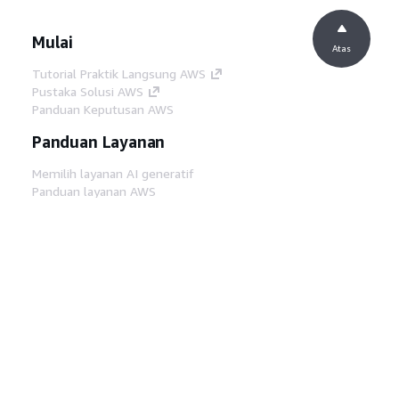
Mulai
Atas
Tutorial Praktik Langsung AWS
Pustaka Solusi AWS
Panduan Keputusan AWS
Panduan Layanan
Memilih layanan AI generatif
Panduan layanan AWS
Tutorial AWS CLI di GitHub
Alat Developer
Pustaka Contoh Kode AWS
AWS CLI
AWS Builder Center
Blog Alat Developer AWS
Tautan Bermanfaat
Unduh server MCP Dokumentasi AWS