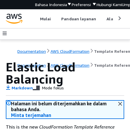
Bahasa Indonesia
Preferensi
Hubungi Kami
Ump
Mulai
Panduan layanan
Alat devel
Documentation
AWS CloudFormation
Template Refere
Elastic Load
Documentation
AWS CloudFormation
Template Refere
Balancing
Markdown
Mode fokus
Halaman ini belum diterjemahkan ke dalam
bahasa Anda.
Minta terjemahan
This is the new
CloudFormation Template Reference