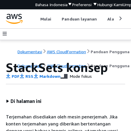
Bahasa Indonesia
Preferensi
Hubungi Kami
Ump
Mulai
Panduan layanan
Alat devel
Dokumentasi
AWS CloudFormation
Panduan Pengguna
StackSets konsep
Dokumentasi
AWS CloudFormation
Panduan Pengguna
PDF
RSS
Markdown
Mode fokus
Di halaman ini
Terjemahan disediakan oleh mesin penerjemah. Jika
konten terjemahan yang diberikan bertentangan
dengan versi bahasa Inggris aslinya, utamakan versi