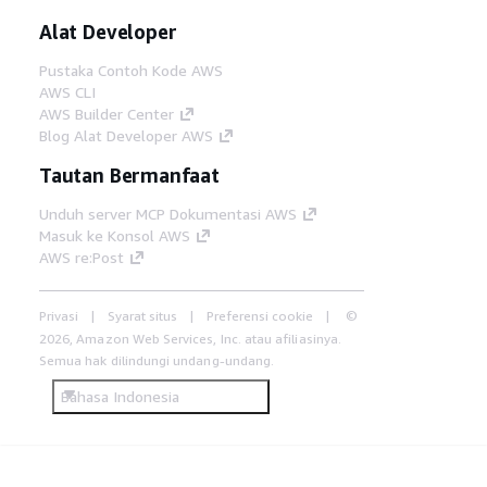
Alat Developer
Pustaka Contoh Kode AWS
AWS CLI
AWS Builder Center
Blog Alat Developer AWS
Tautan Bermanfaat
Unduh server MCP Dokumentasi AWS
Masuk ke Konsol AWS
AWS re:Post
Privasi
Syarat situs
Preferensi cookie
©
2026, Amazon Web Services, Inc. atau afiliasinya.
Semua hak dilindungi undang-undang.
Bahasa Indonesia