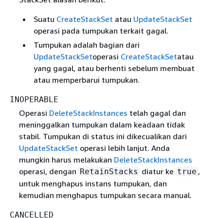
Suatu
CreateStackSet
atau
UpdateStackSet
operasi pada tumpukan terkait gagal.
Tumpukan adalah bagian dari
UpdateStackSet
operasi
CreateStackSet
atau
yang gagal, atau berhenti sebelum membuat
atau memperbarui tumpukan.
INOPERABLE
Operasi
DeleteStackInstances
telah gagal dan
meninggalkan tumpukan dalam keadaan tidak
stabil. Tumpukan di status ini dikecualikan dari
UpdateStackSet
operasi lebih lanjut. Anda
mungkin harus melakukan
DeleteStackInstances
operasi, dengan
diatur ke
,
RetainStacks
true
untuk menghapus instans tumpukan, dan
kemudian menghapus tumpukan secara manual.
CANCELLED