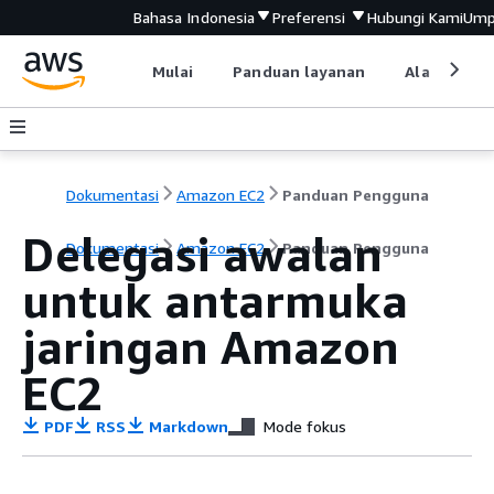
Bahasa Indonesia
Preferensi
Hubungi Kami
Ump
Mulai
Panduan layanan
Alat devel
Dokumentasi
Amazon EC2
Panduan Pengguna
Delegasi awalan
Dokumentasi
Amazon EC2
Panduan Pengguna
untuk antarmuka
jaringan Amazon
EC2
PDF
RSS
Markdown
Mode fokus