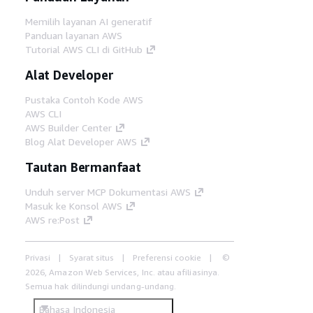
Memilih layanan AI generatif
Panduan layanan AWS
Tutorial AWS CLI di GitHub
Alat Developer
Pustaka Contoh Kode AWS
AWS CLI
AWS Builder Center
Blog Alat Developer AWS
Tautan Bermanfaat
Unduh server MCP Dokumentasi AWS
Masuk ke Konsol AWS
AWS re:Post
Privasi
Syarat situs
Preferensi cookie
©
2026, Amazon Web Services, Inc. atau afiliasinya.
Semua hak dilindungi undang-undang.
Bahasa Indonesia