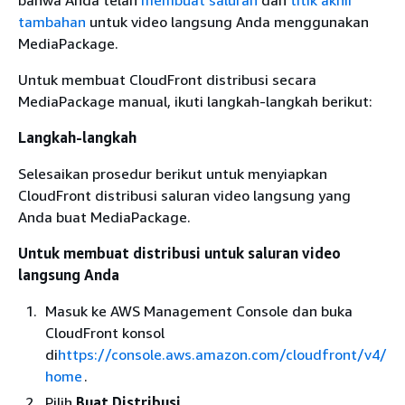
bahwa Anda telah
membuat saluran
dan
titik akhir
tambahan
untuk video langsung Anda menggunakan
MediaPackage.
Untuk membuat CloudFront distribusi secara
MediaPackage manual, ikuti langkah-langkah berikut:
Langkah-langkah
Selesaikan prosedur berikut untuk menyiapkan
CloudFront distribusi saluran video langsung yang
Anda buat MediaPackage.
Untuk membuat distribusi untuk saluran video
langsung Anda
Masuk ke AWS Management Console dan buka
CloudFront konsol
di
https://console.aws.amazon.com/cloudfront/v4/
home
.
Pilih
Buat Distribusi
.