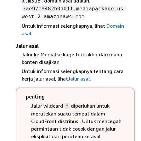
, domain asal adalah.
x.m3u8
3ae97e9482b0d011.mediapackage.us-
west-2.amazonaws.com
Untuk informasi selengkapnya, lihat
Domain
asal
.
Jalur asal
Jalur ke MediaPackage titik akhir dari mana
konten disajikan.
Untuk informasi selengkapnya tentang cara
kerja jalur asal, lihat
Jalur asal
.
penting
Jalur wildcard
diperlukan untuk
*
merutekan suatu tempat dalam
CloudFront distribusi. Untuk mencegah
permintaan tidak cocok dengan jalur
eksplisit dari perutean ke asal