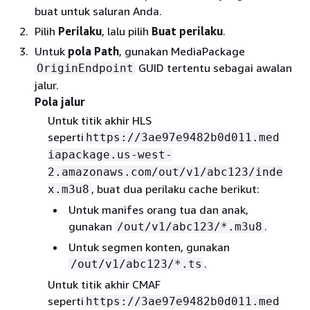
buat untuk saluran Anda.
Pilih
Perilaku
, lalu pilih
Buat perilaku
.
Untuk
pola Path
, gunakan MediaPackage
GUID tertentu sebagai awalan
OriginEndpoint
jalur.
Pola jalur
Untuk titik akhir HLS
seperti
https://3ae97e9482b0d011.med
iapackage.us-west-
2.amazonaws.com/out/v1/abc123/inde
, buat dua perilaku cache berikut:
x.m3u8
Untuk manifes orang tua dan anak,
gunakan
.
/out/v1/abc123/*.m3u8
Untuk segmen konten, gunakan
.
/out/v1/abc123/*.ts
Untuk titik akhir CMAF
seperti
https://3ae97e9482b0d011.med