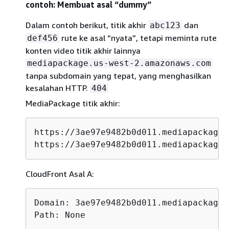
contoh: Membuat asal “dummy”
Dalam contoh berikut, titik akhir
dan
abc123
rute ke asal “nyata”, tetapi meminta rute
def456
konten video titik akhir lainnya
mediapackage.us-west-2.amazonaws.com
tanpa subdomain yang tepat, yang menghasilkan
kesalahan HTTP.
404
MediaPackage titik akhir:
https://3ae97e9482b0d011.mediapackage.
https://3ae97e9482b0d011.mediapackage.
CloudFront Asal A:
Domain: 3ae97e9482b0d011.mediapackage.
Path: None