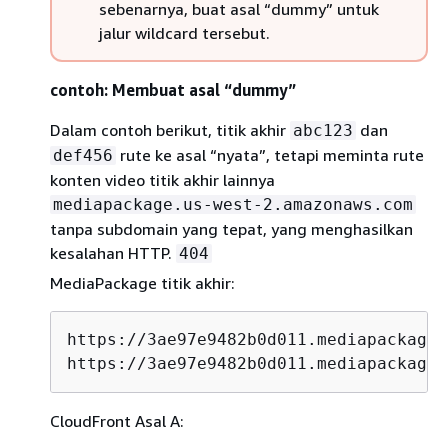
sebenarnya, buat asal “dummy” untuk
jalur wildcard tersebut.
contoh: Membuat asal “dummy”
Dalam contoh berikut, titik akhir
dan
abc123
rute ke asal “nyata”, tetapi meminta rute
def456
konten video titik akhir lainnya
mediapackage.us-west-2.amazonaws.com
tanpa subdomain yang tepat, yang menghasilkan
kesalahan HTTP.
404
MediaPackage titik akhir:
https://3ae97e9482b0d011.mediapackage.
https://3ae97e9482b0d011.mediapackage.
CloudFront Asal A: