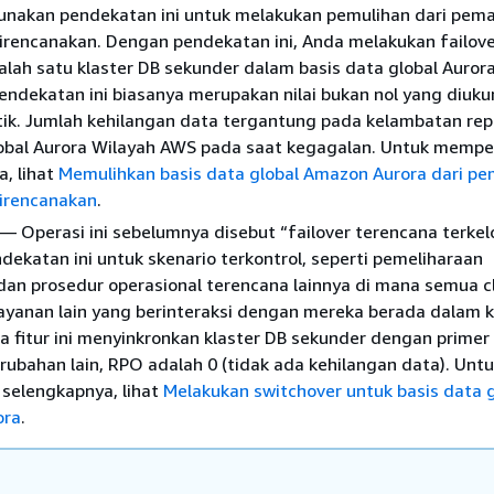
nakan pendekatan ini untuk melakukan pemulihan dari pe
irencanakan. Dengan pendekatan ini, Anda melakukan failover
alah satu klaster DB sekunder dalam basis data global Auror
ndekatan ini biasanya merupakan nilai bukan nol yang diuku
ik. Jumlah kehilangan data tergantung pada kelambatan repl
obal Aurora Wilayah AWS pada saat kegagalan. Untuk mempel
, lihat
Memulihkan basis data global Amazon Aurora dari 
direncanakan
.
— Operasi ini sebelumnya disebut “failover terencana terkelo
ekatan ini untuk skenario terkontrol, seperti pemeliharaan
dan prosedur operasional terencana lainnya di mana semua c
layanan lain yang berinteraksi dengan mereka berada dalam
a fitur ini menyinkronkan klaster DB sekunder dengan prime
bahan lain, RPO adalah 0 (tidak ada kehilangan data). Unt
 selengkapnya, lihat
Melakukan switchover untuk basis data g
ora
.