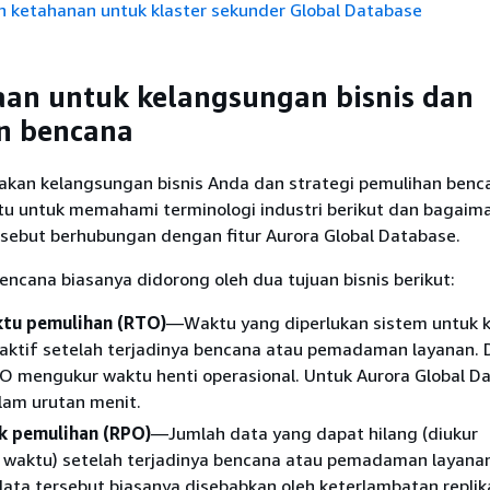
n ketahanan untuk klaster sekunder Global Database
an untuk kelangsungan bisnis dan
n bencana
kan kelangsungan bisnis Anda dan strategi pemulihan benc
 untuk memahami terminologi industri berikut dan bagaim
tersebut berhubungan dengan fitur Aurora Global Database.
encana biasanya didorong oleh dua tujuan bisnis berikut:
tu pemulihan (RTO)
—Waktu yang diperlukan sistem untuk k
a aktif setelah terjadinya bencana atau pemadaman layanan.
TO mengukur waktu henti operasional. Untuk Aurora Global D
lam urutan menit.
ik pemulihan (RPO)
—Jumlah data yang dapat hilang (diukur
 waktu) setelah terjadinya bencana atau pemadaman layana
ata tersebut biasanya disebabkan oleh keterlambatan replik