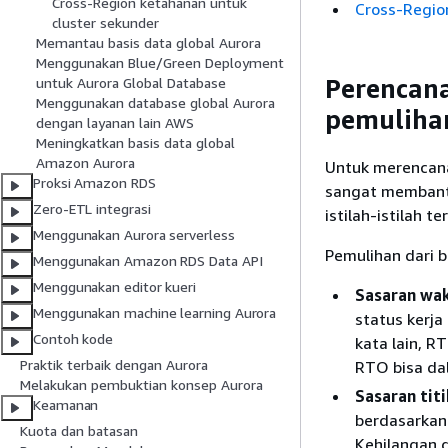
Cross-Region ketahanan untuk
Cross-Regio
cluster sekunder
Memantau basis data global Aurora
Menggunakan Blue/Green Deployment
Perencana
untuk Aurora Global Database
Menggunakan database global Aurora
pemuliha
dengan layanan lain AWS
Meningkatkan basis data global
Amazon Aurora
Untuk merencana
Proksi Amazon RDS
sangat membantu
Zero-ETL integrasi
istilah-istilah 
Menggunakan Aurora serverless
Pemulihan dari b
Menggunakan Amazon RDS Data API
Menggunakan editor kueri
Sasaran wak
Menggunakan machine learning Aurora
status kerj
Contoh kode
kata lain, R
Praktik terbaik dengan Aurora
RTO bisa da
Melakukan pembuktian konsep Aurora
Sasaran tit
Keamanan
berdasarkan
Kuota dan batasan
Kehilangan d