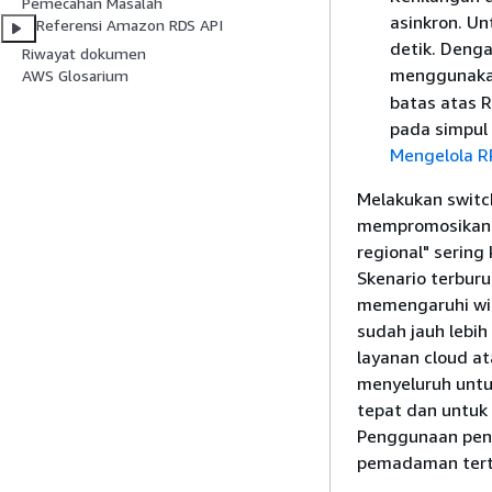
Pemecahan Masalah
asinkron. Un
Referensi Amazon RDS API
detik. Denga
Riwayat dokumen
menggunaka
AWS Glosarium
batas atas 
pada simpul 
Mengelola R
Melakukan switc
mempromosikan c
regional" sering
Skenario terbur
memengaruhi wil
sudah jauh lebih
layanan cloud a
menyeluruh untu
tepat dan untuk 
Penggunaan pend
pemadaman tert