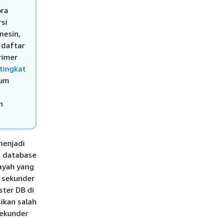
ora
rsi
mesin,
 daftar
rimer
 tingkat
lum
h
menjadi
i database
layah yang
n sekunder
ster DB di
ikan salah
sekunder