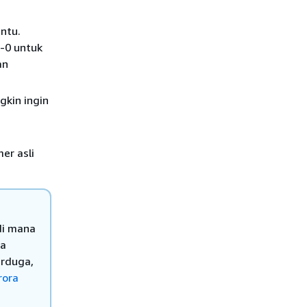
entu.
-0 untuk
an
gkin ingin
er asli
di mana
ka
erduga,
rora