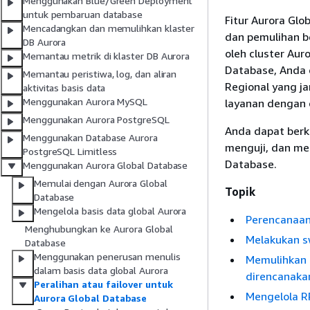
Menggunakan Blue/Green Deployment
untuk pembaruan database
Fitur Aurora Glo
Mencadangkan dan memulihkan klaster
dan pemulihan b
DB Aurora
oleh cluster Au
Memantau metrik di klaster DB Aurora
Database, Anda 
Memantau peristiwa, log, dan aliran
Regional yang j
aktivitas basis data
Menggunakan Aurora MySQL
layanan dengan 
Menggunakan Aurora PostgreSQL
Anda dapat berk
Menggunakan Database Aurora
menguji, dan me
PostgreSQL Limitless
Database.
Menggunakan Aurora Global Database
Memulai dengan Aurora Global
Topik
Database
Mengelola basis data global Aurora
Perencanaan
Menghubungkan ke Aurora Global
Melakukan s
Database
Menggunakan penerusan menulis
Memulihkan 
dalam basis data global Aurora
direncanaka
Peralihan atau failover untuk
Mengelola R
Aurora Global Database