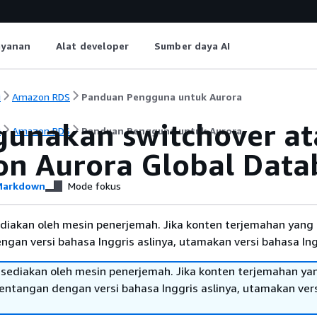
ayanan
Alat developer
Sumber daya AI
i
Amazon RDS
Panduan Pengguna untuk Aurora
unakan switchover ata
i
Amazon RDS
Panduan Pengguna untuk Aurora
n Aurora Global Data
arkdown
Mode fokus
diakan oleh mesin penerjemah. Jika konten terjemahan yang 
gan versi bahasa Inggris aslinya, utamakan versi bahasa Ing
sediakan oleh mesin penerjemah. Jika konten terjemahan ya
tentangan dengan versi bahasa Inggris aslinya, utamakan ver