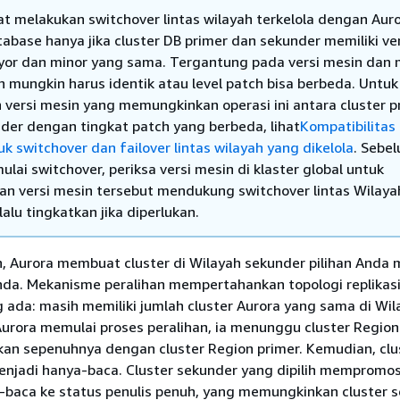
t melakukan switchover lintas wilayah terkelola dengan Aur
tabase hanya jika cluster DB primer dan sekunder memiliki ve
or dan minor yang sama. Tergantung pada versi mesin dan 
ch mungkin harus identik atau level patch bisa berbeda. Untuk
 versi mesin yang memungkinkan operasi ini antara cluster p
der dengan tingkat patch yang berbeda, lihat
Kompatibilitas
k switchover dan failover lintas wilayah yang dikelola
. Sebe
lai switchover, periksa versi mesin di klaster global untuk
n versi mesin tersebut mendukung switchover lintas Wilaya
 lalu tingkatkan jika diperlukan.
, Aurora membuat cluster di Wilayah sekunder pilihan Anda 
nda. Mekanisme peralihan mempertahankan topologi replikas
 ada: masih memiliki jumlah cluster Aurora yang sama di Wi
urora memulai proses peralihan, ia menunggu cluster Regio
kan sepenuhnya dengan cluster Region primer. Kemudian, clu
enjadi hanya-baca. Cluster sekunder yang dipilih mempromos
-baca ke status penulis penuh, yang memungkinkan cluster 