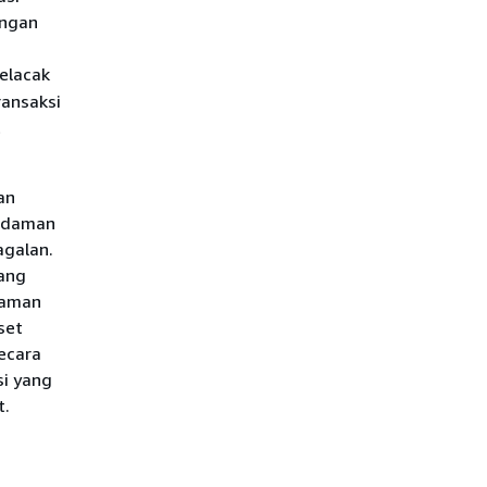
ungan
elacak
ansaksi
t
an
madaman
agalan.
yang
daman
set
ecara
si yang
t.