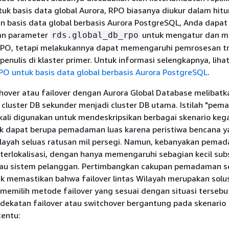
tuk basis data global Aurora, RPO biasanya diukur dalam hit
n basis data global berbasis Aurora PostgreSQL, Anda dapat
n parameter
untuk mengatur dan m
rds.global_db_rpo
RPO, tetapi melakukannya dapat memengaruhi pemrosesan tr
penulis di klaster primer. Untuk informasi selengkapnya, liha
PO untuk basis data global berbasis Aurora PostgreSQL
.
hover atau failover dengan Aurora Global Database melibatk
luster DB sekunder menjadi cluster DB utama. Istilah "pe
 kali digunakan untuk mendeskripsikan berbagai skenario keg
uk dapat berupa pemadaman luas karena peristiwa bencana 
ayah seluas ratusan mil persegi. Namun, kebanyakan pema
 terlokalisasi, dengan hanya memengaruhi sebagian kecil sub
tau sistem pelanggan. Pertimbangkan cakupan pemadaman s
k memastikan bahwa failover lintas Wilayah merupakan solu
memilih metode failover yang sesuai dengan situasi tersebu
ekatan failover atau switchover bergantung pada skenario
entu: