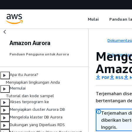
Mulai
Panduan l
Dokumentas
Amazon Aurora
Mengg
Dokumentas
Panduan Pengguna untuk Aurora
Amazo
Apa itu Aurora?
PDF
RSS
M
Menyiapkan lingkungan Anda
Memulai
Terjemahan dise
Tutorial dan kode sampel
bertentangan den
Akses terprogram ke
Menyiapkan cluster Aurora DB
Terjemahan di
Mengelola klaster DB Aurora
diberikan ber
Dukungan yang Diperluas RDS
Inggris.