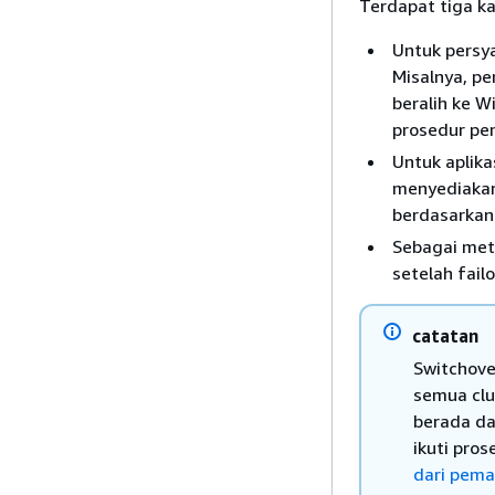
Terdapat tiga k
Untuk persya
Misalnya, p
beralih ke 
prosedur pem
Untuk aplika
menyediakan 
berdasarkan 
Sebagai meto
setelah failo
catatan
Switchove
semua clu
berada da
ikuti pro
dari pema