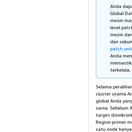
Anda dapa
Global Da
mesin may
level pat
mesin dan
dan sekun
patch untu
Anda memu
memastika
terkelola,
Selama peralihan
cluster utama A
global Anda yang
sama. Sebelum A
target disinkron
Region primer m
satu node hanya