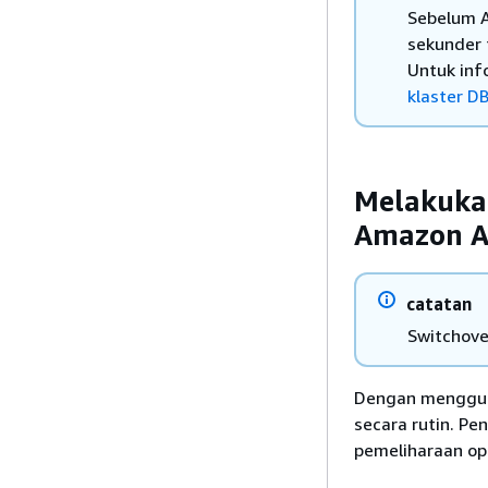
Sebelum A
sekunder 
Untuk inf
klaster D
Melakukan
Amazon A
catatan
Switchove
Dengan menggun
secara rutin. Pe
pemeliharaan ope