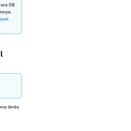
rora DB
mnya.
uat
l
ama Anda