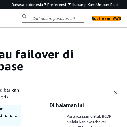
Bahasa Indonesia
Preferensi
Hubungi Kami
Umpan Balik
Buat Akun AWS
u failover di
base
diberikan
gris.
Di halaman ini
ng
si bahasa
Perencanaan untuk BCDR
Melakukan switchover