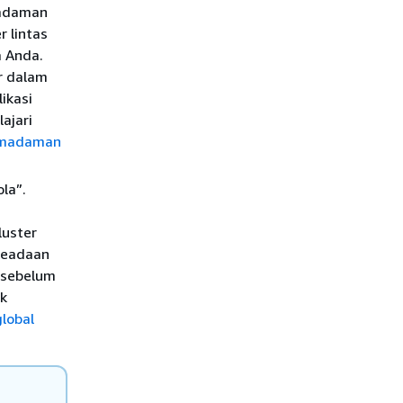
madaman
 lintas
a Anda.
r dalam
ikasi
ajari
pemadaman
la”.
luster
 keadaan
r sebelum
uk
lobal