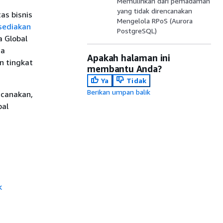
Memulihkan dari pemadaman
yang tidak direncanakan
as bisnis
Mengelola RPoS (Aurora
isediakan
PostgreSQL)
 Global
na
Apakah halaman ini
n tingkat
membantu Anda?
Ya
Tidak
Berikan umpan balik
ncanakan,
bal
k