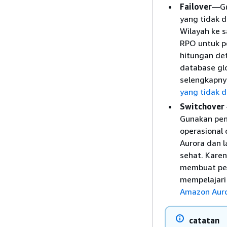
Failover
—Gu
yang tidak d
Wilayah ke s
RPO untuk pe
hitungan det
database gl
selengkapnya
yang tidak 
Switchover
Gunakan pend
operasional 
Aurora dan 
sehat. Karen
membuat peru
mempelajari
Amazon Aur
catatan