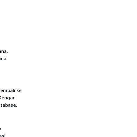
ana,
ana
embali ke
 Dengan
atabase,
n.
asi