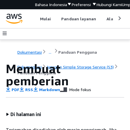
Bahasa Indonesia
Preferensi
Hubungi Kami
Ump
Mulai
Panduan layanan
Alat devel
Dokumentasi
...
Panduan Pengguna
Membuat
Dokumentasi
Amazon Simple Storage Service (S3)
Panduan Pengguna
pemberian
PDF
RSS
Markdown
Mode fokus
Di halaman ini
Terjemahan disediakan oleh mesin penerjemah. Jika