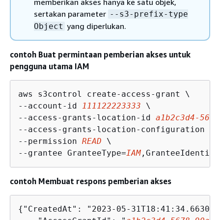
memberikan akses hanya ke satu objek,
sertakan parameter
--s3-prefix-type
yang diperlukan.
Object
contoh Buat permintaan pemberian akses untuk
pengguna utama IAM
aws s3control create-access-grant \

--account-id 
111122223333
 \

--access-grants-location-id 
a1b2c3d4-5678
--access-grants-location-configuration 
S3
--permission 
READ
 \

--grantee GranteeType=
IAM
,GranteeIdentifi
contoh Membuat respons pemberian akses
{
"CreatedAt": "2023-05-31T18:41:34.663000