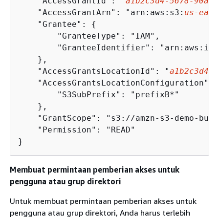
    "AccessGrantId": "
a1b2c3d4-5678-90ab-
    "AccessGrantArn": "arn:aws:s3:
us-east
    "Grantee": 
{
        "GranteeType": "IAM",

        "GranteeIdentifier": "arn:aws:iam
    },

    "AccessGrantsLocationId": "
a1b2c3d4-5
    "AccessGrantsLocationConfiguration": 
        "S3SubPrefix": "prefixB*"

    },

    "GrantScope": "s3://amzn-s3-demo-buck
    "Permission": "READ"

Membuat permintaan pemberian akses untuk
pengguna atau grup direktori
Untuk membuat permintaan pemberian akses untuk
pengguna atau grup direktori, Anda harus terlebih