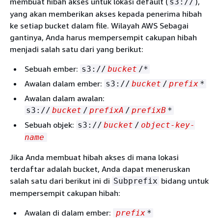
membuat hibah akses untuk lokasi default (
),
s3://
yang akan memberikan akses kepada penerima hibah
ke setiap bucket dalam file. Wilayah AWS Sebagai
gantinya, Anda harus mempersempit cakupan hibah
menjadi salah satu dari yang berikut:
Sebuah ember:
s3://
bucket
/*
Awalan dalam ember:
s3://
bucket
/
prefix
*
Awalan dalam awalan:
s3://
bucket
/
prefixA
/
prefixB
*
Sebuah objek:
s3://
bucket
/
object-key-
name
Jika Anda membuat hibah akses di mana lokasi
terdaftar adalah bucket, Anda dapat meneruskan
salah satu dari berikut ini di
bidang untuk
Subprefix
mempersempit cakupan hibah:
Awalan di dalam ember:
prefix
*