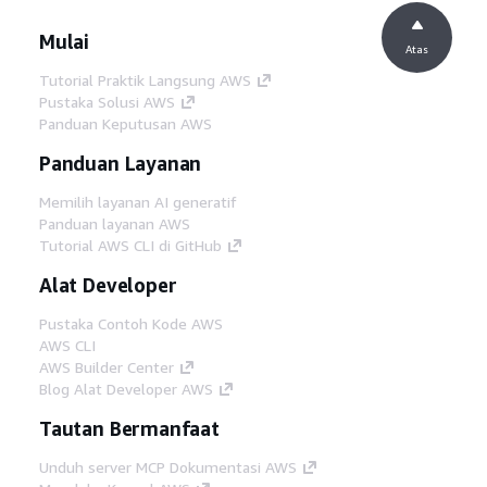
Mulai
Atas
Tutorial Praktik Langsung AWS
Pustaka Solusi AWS
Panduan Keputusan AWS
Panduan Layanan
Memilih layanan AI generatif
Panduan layanan AWS
Tutorial AWS CLI di GitHub
Alat Developer
Pustaka Contoh Kode AWS
AWS CLI
AWS Builder Center
Blog Alat Developer AWS
Tautan Bermanfaat
Unduh server MCP Dokumentasi AWS