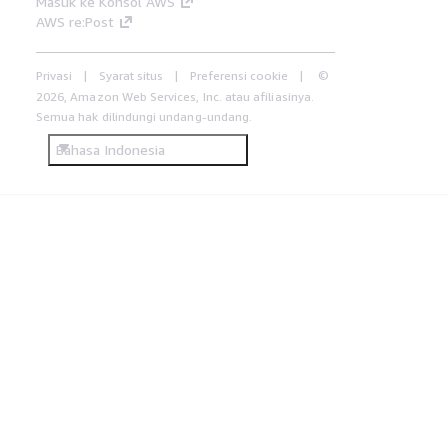
Masuk ke Konsol AWS
AWS re:Post
Privasi
Syarat situs
Preferensi cookie
©
2026, Amazon Web Services, Inc. atau afiliasinya.
Semua hak dilindungi undang-undang.
Bahasa Indonesia