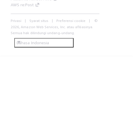
AWS re:Post
Privasi
Syarat situs
Preferensi cookie
©
2026, Amazon Web Services, Inc. atau afiliasinya.
Semua hak dilindungi undang-undang.
Bahasa Indonesia