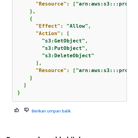
"Resource"
: [
"arn:aws:s3:::produc
    },

{
"Effect"
: 
"Allow"
,

"Action"
: [

"s3:GetObject"
,

"s3:PutObject"
,

"s3:DeleteObject"
      ],

"Resource"
: [
"arn:aws:s3:::produc
    }

  ]

}
Berikan umpan balik