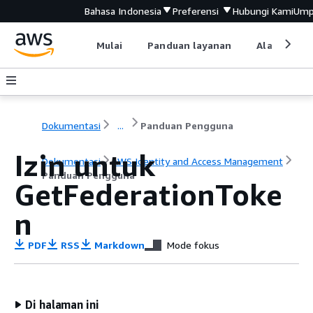
Bahasa Indonesia
Preferensi
Hubungi Kami
Ump
Mulai
Panduan layanan
Alat devel
Dokumentasi
...
Panduan Pengguna
Izin untuk
Dokumentasi
AWS Identity and Access Management
Panduan Pengguna
GetFederationToke
n
PDF
RSS
Markdown
Mode fokus
Di halaman ini