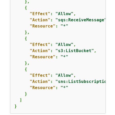
    },

{
"Effect"
: 
"Allow"
,

"Action"
: 
"sqs:ReceiveMessage"
,

"Resource"
: 
"*"
    },

{
"Effect"
: 
"Allow"
,

"Action"
: 
"s3:ListBucket"
,

"Resource"
: 
"*"
    },

{
"Effect"
: 
"Allow"
,

"Action"
: 
"sns:ListSubscriptions"
"Resource"
: 
"*"
    }

  ]

}