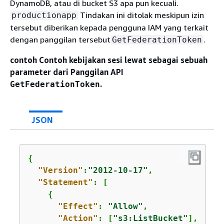
DynamoDB, atau di bucket S3 apa pun kecuali.
Tindakan ini ditolak meskipun izin
productionapp
tersebut diberikan kepada pengguna IAM yang terkait
dengan panggilan tersebut
.
GetFederationToken
contoh Contoh kebijakan sesi lewat sebagai sebuah
parameter dari Panggilan API
.
GetFederationToken
JSON
{
"Version"
:
"2012-10-17"
,

"Statement"
: [

{
"Effect"
: 
"Allow"
,

"Action"
: [
"s3:ListBucket"
],
