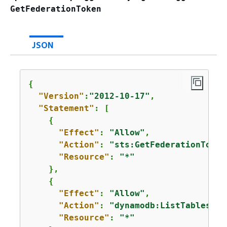
GetFederationToken
JSON
{
"Version"
:
"2012-10-17"
,

"Statement"
: [

{
"Effect"
: 
"Allow"
,

"Action"
: 
"sts:GetFederationToken
"Resource"
: 
"*"
    },

{
"Effect"
: 
"Allow"
,

"Action"
: 
"dynamodb:ListTables"
,

"Resource"
: 
"*"