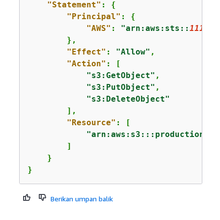
"Statement"
: 
{
"Principal"
: 
{
"AWS"
: 
"arn:aws:sts::
111122
        },

"Effect"
: 
"Allow"
,

"Action"
: [

"s3:GetObject"
,

"s3:PutObject"
,

"s3:DeleteObject"
        ],

"Resource"
: [

"arn:aws:s3:::productionapp
        ]

    }

}
Berikan umpan balik