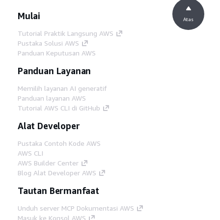
Mulai
Atas
Tutorial Praktik Langsung AWS
Pustaka Solusi AWS
Panduan Keputusan AWS
Panduan Layanan
Memilih layanan AI generatif
Panduan layanan AWS
Tutorial AWS CLI di GitHub
Alat Developer
Pustaka Contoh Kode AWS
AWS CLI
AWS Builder Center
Blog Alat Developer AWS
Tautan Bermanfaat
Unduh server MCP Dokumentasi AWS
Masuk ke Konsol AWS