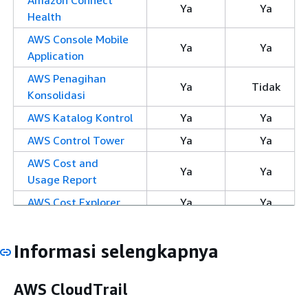
Amazon Connect
Ya
Ya
Health
AWS Console Mobile
Ya
Ya
Application
AWS Penagihan
Ya
Tidak
Konsolidasi
AWS Katalog Kontrol
Ya
Ya
AWS Control Tower
Ya
Ya
AWS Cost and
Ya
Ya
Usage Report
AWS Cost Explorer
Ya
Ya
Hub Optimisasi
Ya
Tidak
Biaya AWS
Informasi selengkapnya
AWS Layanan
Ya
Tidak
Verifikasi Pelanggan
AWS CloudTrail
AWS Database