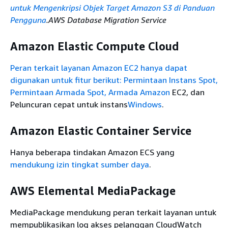
untuk Mengenkripsi Objek Target Amazon S3 di Panduan
Compute Cloud
Ya
Sebagian
Pengguna
.AWS Database Migration Service
(Amazon EC2)
Amazon EC2 Auto
Amazon Elastic Compute Cloud
Ya
Ya
Scaling
Peran terkait layanan Amazon EC2 hanya dapat
EC2 Image Builder
Ya
Ya
digunakan untuk fitur berikut: Permintaan Instans Spot,
Connect Instans
Ya
Ya
Permintaan Armada
Spot, Armada Amazon
EC2, dan
Amazon EC2
Peluncuran cepat untuk instans
Windows
.
AWS Elastic
Ya
Sebagian
Beanstalk
Amazon Elastic Container Service
Amazon Elastic
Hanya beberapa tindakan Amazon ECS yang
Block Store (Amazon
Ya
Sebagian
mendukung izin tingkat sumber daya
.
EBS)
Amazon Elastic
AWS Elemental MediaPackage
Container Registry
Ya
Ya
(Amazon ECR)
MediaPackage mendukung peran terkait layanan untuk
mempublikasikan log akses pelanggan CloudWatch
Registri Kontainer