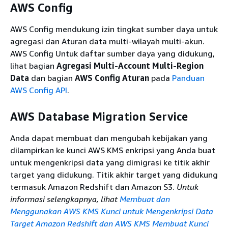
AWS Device Farm
Ya
Ya
AWS Config
DevOpsGuru
Ya
Ya
AWS Config mendukung izin tingkat sumber daya untuk
Amazon
agregasi dan Aturan data multi-wilayah multi-akun.
AWS Alat diagnostik
Ya
Ya
AWS Config Untuk daftar sumber daya yang didukung,
AWS Direct Connect
Ya
Ya
lihat bagian
Agregasi Multi-Account Multi-Region
Data
dan bagian
AWS Config Aturan
pada
Panduan
AWS Directory
Ya
Ya
AWS Config API
.
Service
AWS Directory
AWS Database Migration Service
Ya
Ya
Service Data
Anda dapat membuat dan mengubah kebijakan yang
Cluster Elastis
dilampirkan ke kunci AWS KMS enkripsi yang Anda buat
Amazon
Ya
Ya
untuk mengenkripsi data yang dimigrasi ke titik akhir
DocumentDB
target yang didukung. Titik akhir target yang didukung
Akselerator Amazon
termasuk Amazon Redshift dan Amazon S3.
Untuk
Ya
Ya
DynamoDB (DAX)
informasi selengkapnya, lihat
Membuat dan
Amazon DynamoDB
Ya
Ya
Menggunakan AWS KMS Kunci untuk Mengenkripsi Data
Target Amazon Redshift
dan AWS KMS Membuat Kunci
Amazon Elastic