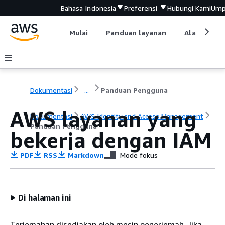
Bahasa Indonesia
Preferensi
Hubungi Kami
Ump
Mulai
Panduan layanan
Alat devel
Dokumentasi
...
Panduan Pengguna
AWS layanan yang
Dokumentasi
AWS Identity and Access Management
Panduan Pengguna
bekerja dengan IAM
PDF
RSS
Markdown
Mode fokus
Di halaman ini
Terjemahan disediakan oleh mesin penerjemah. Jika