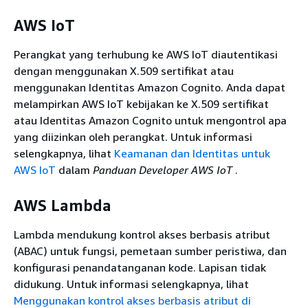
Kubernetes (Amazon
EKS)
AWS IoT
AWS Elastic Load
Ya
Sebagian
Perangkat yang terhubung ke AWS IoT diautentikasi
Balancing
dengan menggunakan X.509 sertifikat atau
Amazon Elastic
menggunakan Identitas Amazon Cognito. Anda dapat
Ya
Ya
Transcoder
melampirkan AWS IoT kebijakan ke X.509 sertifikat
Layanan Amazon
atau Identitas Amazon Cognito untuk mengontrol apa
Ya
Ya
Elastic VMware
yang diizinkan oleh perangkat. Untuk informasi
selengkapnya, lihat
Keamanan dan Identitas untuk
Amazon ElastiCache
Ya
Ya
AWS IoT
dalam
Panduan Developer AWS IoT
.
AWS Peralatan
Elemental dan
AWS Lambda
Ya
Ya
Layanan Aktivasi
Perangkat Lunak
Lambda mendukung kontrol akses berbasis atribut
(ABAC) untuk fungsi, pemetaan sumber peristiwa, dan
AWS Peralatan dan
konfigurasi penandatanganan kode. Lapisan tidak
Perangkat Lunak
Ya
Ya
didukung. Untuk informasi selengkapnya, lihat
Elemental
Menggunakan kontrol akses berbasis atribut di