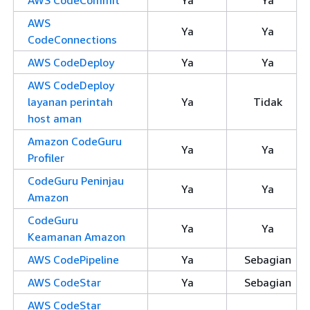
AWS CodeCommit
Ya
Ya
AWS
Ya
Ya
CodeConnections
AWS CodeDeploy
Ya
Ya
AWS CodeDeploy
layanan perintah
Ya
Tidak
host aman
Amazon CodeGuru
Ya
Ya
Profiler
CodeGuru Peninjau
Ya
Ya
Amazon
CodeGuru
Ya
Ya
Keamanan Amazon
AWS CodePipeline
Ya
Sebagian
AWS CodeStar
Ya
Sebagian
AWS CodeStar