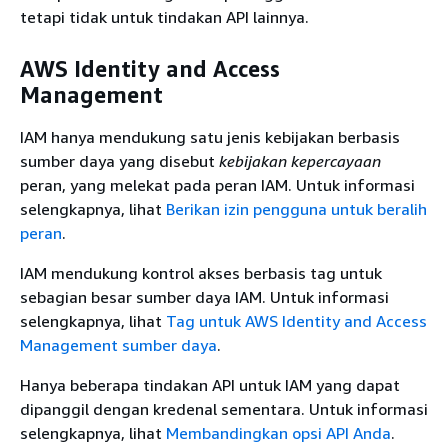
tetapi tidak untuk tindakan API lainnya.
Elastis Amazon
Ya
Ya
Publik (Amazon ECR
AWS Identity and Access
Publik)
Management
Amazon Elastic
Sebagian
Container Service
Ya
IAM hanya mendukung satu jenis kebijakan berbasis
(
Info
)
(Amazon ECS)
sumber daya yang disebut
kebijakan kepercayaan
AWS Elastic Disaster
peran, yang melekat pada peran IAM. Untuk informasi
Ya
Ya
Recovery
selengkapnya, lihat
Berikan izin pengguna untuk beralih
peran
.
Amazon Elastic File
System (Amazon
Ya
Ya
IAM mendukung kontrol akses berbasis tag untuk
EFS)
sebagian besar sumber daya IAM. Untuk informasi
Amazon Elastic
selengkapnya, lihat
Tag untuk AWS Identity and Access
Kubernetes Service
Ya
Ya
Management sumber daya
.
(Amazon EKS)
Hanya beberapa tindakan API untuk IAM yang dapat
Auth Layanan
dipanggil dengan kredenal sementara. Untuk informasi
Amazon Elastic
selengkapnya, lihat
Membandingkan opsi API Anda
.
Ya
Ya