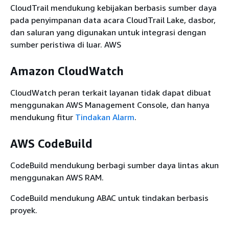
Ya
Ya
CloudTrail mendukung kebijakan berbasis sumber daya
Migration Service
pada penyimpanan data acara CloudTrail Lake, dasbor,
Layanan Metadata
Ya
Tidak
dan saluran yang digunakan untuk integrasi dengan
Kueri Basis Data
sumber peristiwa di luar. AWS
AWS Data Exchange
Ya
Ya
Amazon CloudWatch
Amazon Data
Ya
Ya
Lifecycle Manager
CloudWatch peran terkait layanan tidak dapat dibuat
AWS Data Pipeline
Ya
Ya
menggunakan AWS Management Console, dan hanya
mendukung fitur
Tindakan Alarm
.
AWS DataSync
Ya
Ya
Amazon DataZone
Ya
Ya
AWS CodeBuild
AWS Batas Waktu
Ya
Ya
Cloud
CodeBuild mendukung berbagi sumber daya lintas akun
menggunakan AWS RAM.
AWS DeepComposer
Ya
Ya
AWS DeepRacer
Ya
Ya
CodeBuild mendukung ABAC untuk tindakan berbasis
proyek.
Amazon Detective
Ya
Ya