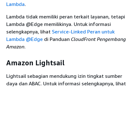
AWS Elemental
Ya
Ya
Lambda
.
MediaConnect
Lambda tidak memiliki peran terkait layanan, tetapi
AWS Elemental
Ya
Ya
Lambda @Edge memilikinya. Untuk informasi
MediaConvert
selengkapnya, lihat
Service-Linked Peran untuk
AWS Elemental
Lambda @Edge
di Panduan
CloudFront Pengembang
Ya
Ya
MediaLive
Amazon
.
AWS Elemental
Ya
Ya
MediaPackage
Amazon Lightsail
AWS Elemental
Ya
Ya
Lightsail sebagian mendukung izin tingkat sumber
MediaPackage V2
daya dan ABAC. Untuk informasi selengkapnya, lihat
AWS Elemental
Kunci tindakan, sumber daya, dan kondisi untuk
Ya
Ya
MediaPackage VOD
Amazon Lightsail
.
AWS Elemental
Ya
Ya
Arus yang Dikelola Amazon untuk
MediaStore
Apache Kafka (MSK)
AWS Elemental
Ya
Ya
MediaTailor
Anda dapat melampirkan kebijakan klaster ke kluster