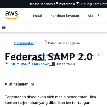
Bahasa Indonesia
Preferensi
Hubungi Kami
Ump
Mulai
Panduan layanan
Alat devel
Dokumentasi
...
Panduan Pengguna
Federasi SAMP 2.0
Dokumentasi
AWS Identity and Access Management
Panduan Pengguna
PDF
RSS
Markdown
Mode fokus
Di halaman ini
Terjemahan disediakan oleh mesin penerjemah. Jika
konten terjemahan yang diberikan bertentangan