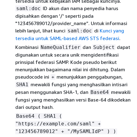
tersedia untuk kebijakan IAM sebagai kuncinya.
ID akun dan nama penyedia harus
saml:doc
dipisahkan dengan '/' seperti pada
"123456789012/provider_name”. Untuk informasi
lebih lanjut, lihat kunci
di
Kunci yang
saml:doc
tersedia untuk SAML-based AWS STS federasi
.
Kombinasi
dan
dapat
NameQualifier
Subject
digunakan untuk secara unik mengidentifikasi
prinsipal federasi SAMP. Kode pseudo berikut
menunjukkan bagaimana nilai ini dihitung. Dalam
pseudocode ini
menunjukkan penggabungan,
+
mewakili fungsi yang menghasilkan intisari
SHA1
pesan menggunakan SHA-1, dan
mewakili
Base64
fungsi yang menghasilkan versi Base-64 dikodekan
dari output hash.
Base64 ( SHA1 (
"https://example.com/saml" +
"123456789012" + "/MySAMLIdP" ) )