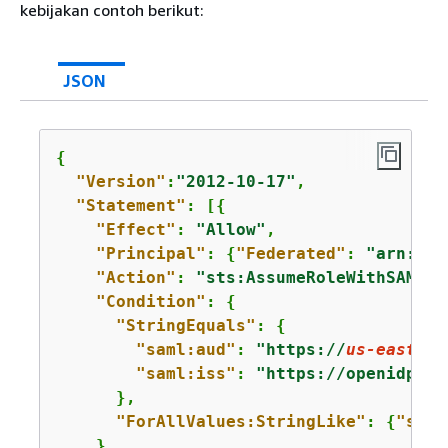
kebijakan contoh berikut:
JSON
{
"Version"
:
"2012-10-17"
,

"Statement"
: [
{
"Effect"
: 
"Allow"
,

"Principal"
: 
{
"Federated"
: 
"arn:aws
"Action"
: 
"sts:AssumeRoleWithSAML"
,

"Condition"
: 
{
"StringEquals"
: 
{
"saml:aud"
: 
"https://
us-east-1
.
"saml:iss"
: 
"https://openidp.fe
      },

"ForAllValues:StringLike"
: 
{
"saml
    }
