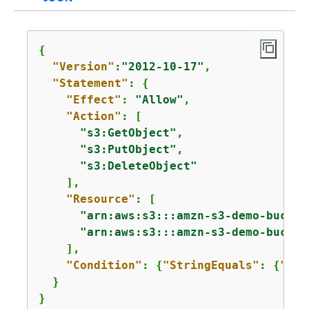
{
"Version"
:
"2012-10-17"
,

"Statement"
: 
{
"Effect"
: 
"Allow"
,

"Action"
: [

"s3:GetObject"
,

"s3:PutObject"
,

"s3:DeleteObject"
    ],

"Resource"
: [

"arn:aws:s3:::amzn-s3-demo-bucket
"arn:aws:s3:::amzn-s3-demo-bucket
    ],

"Condition"
: 
{
"StringEquals"
: 
{
"sam
  }

}