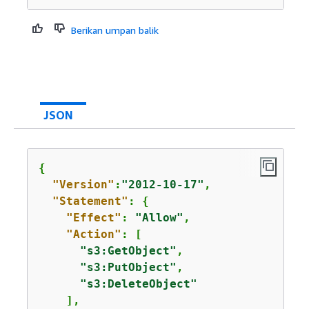
Berikan umpan balik
JSON
{
"Version"
:
"2012-10-17"
,

"Statement"
: 
{
"Effect"
: 
"Allow"
,

"Action"
: [

"s3:GetObject"
,

"s3:PutObject"
,

"s3:DeleteObject"
    ],
