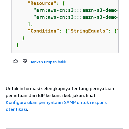
"Resource"
: [

"arn:aws-cn:s3:::amzn-s3-demo-buc
"arn:aws-cn:s3:::amzn-s3-demo-buc
    ],

"Condition"
: 
{
"StringEquals"
: 
{
"sam
  }

}
Berikan umpan balik
Untuk informasi selengkapnya tentang pernyataan
pemetaan dari IdP ke kunci kebijakan, lihat
Konfigurasikan pernyataan SAMP untuk respons
otentikasi
.