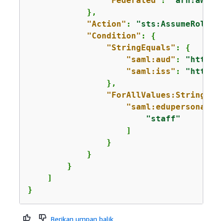
"Federated"
: 
"arn:aws-c
            },

"Action"
: 
"sts:AssumeRoleWi
"Condition"
: 
{
"StringEquals"
: 
{
"saml:aud"
: 
"https:
"saml:iss"
: 
"https:
                },

"ForAllValues:StringLik
"saml:edupersonaffi
"staff"
                    ]

                }

            }

        }

    ]

}
Berikan umpan balik