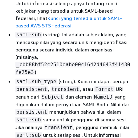
Untuk informasi selengkapnya tentang kunci
kebijakan yang tersedia untuk SAML-based
federasi, lihat
Kunci yang tersedia untuk SAML-
based AWS STS federasi
.
(string). Ini adalah subjek klaim, yang
saml:sub
mencakup nilai yang secara unik mengidentifikasi
pengguna secara individu dalam organisasi
(misalnya,
_cbb88bf52c2510eabe00c1642d4643f41430
).
fe25e3
(string). Kunci ini dapat berupa
saml:sub_type
,
, atau
URI
persistent
transient
Format
penuh dari
dan elemen
yang
Subject
NameID
digunakan dalam pernyataan SAML Anda. Nilai dari
menunjukkan bahwa nilai dalam
persistent
sama untuk pengguna di semua sesi.
saml:sub
Jika nilainya
, pengguna memiliki nilai
transient
untuk setiap sesi. Untuk informasi
saml:sub