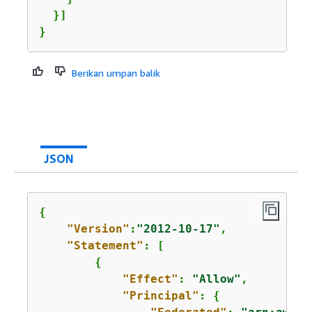
  }]

}
Berikan umpan balik
JSON
{
"Version"
:
"2012-10-17"
,

"Statement"
: [

{
"Effect"
: 
"Allow"
,

"Principal"
: 
{