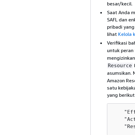
besar/kecil.
Saat Anda m
SAFL dan enk
pribadi yang
lihat
Kelola 
Verifikasi 
untuk peran
mengizinkan
Resource
asumsikan. 
Amazon Reso
satu kebija
yang berikut 
    "Ef
    "Ac
    "Re