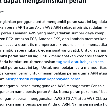
ak dapat mengsumsikan peran
ut:
gkinkan pengguna untuk mengambil peran saat ini lagi dala
ukan peran ARN atau Akun AWS ARN sebagai prinsipal dalam k
 peran. Layanan AWS yang menyediakan sumber daya kompu
zon EC2, Amazon ECS, Amazon EKS, dan Lambda memberikan 
an secara otomatis memperbarui kredensil ini. Ini memastik
memiliki seperangkat kredensional yang valid. Untuk layanan i
bil peran saat ini lagi untuk mendapatkan kredensi sement
 Anda berniat untuk meneruskan
tag sesi
atau kebijakan sesi
,
bil peran saat ini lagi. Untuk mempelajari cara memodifikas
epercayaan peran untuk menambahkan peran utama ARN atau
hat.
Memperbarui kebijakan kepercayaan peran
 mengambil peran menggunakan AWS Management Console, 
unakan nama persis peran Anda. Nama peran peka huruf besa
engambil peran menggunakan AWS STS API atau AWS CLI, pa
unakan nama persis peran Anda di ARN. Nama peran peka h