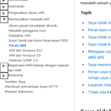
masalah umum ya
Keamanan
Topik
Penganalisis Akses IAM
Memecahkan masalah IAM
Saya tidak 
Akses pesan kesalahan ditolak
Peran baru 
Masalah pengguna root
Kebijakan IAM
Saya tidak 
Kunci Sandi dan Kunci Keamanan FIDO
Saya tidak 
Peran IAM
IAM dan Amazon EC2
Mengapa say
IAM dan Amazon S3
AWS API)
Federasi SAMP 2.0
Saya meneri
Bagaimana IAM bekerja dengan layanan
lain AWS
Peran saya 
Referensi
tetapi saya
Sumber daya
Layanan tida
Membuat permintaan kueri HTTP
Riwayat dokumen
Tidak ada k