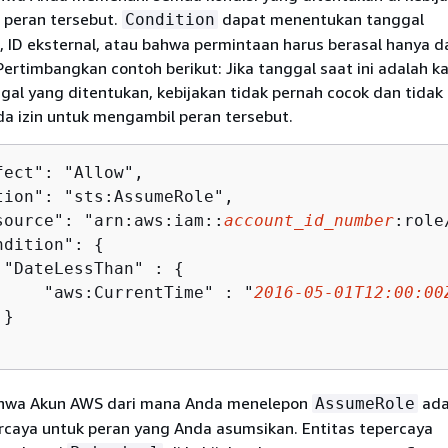
 peran tersebut.
dapat menentukan tanggal
Condition
 ID eksternal, atau bahwa permintaan harus berasal hanya d
 Pertimbangkan contoh berikut: Jika tanggal saat ini adalah k
gal yang ditentukan, kebijakan tidak pernah cocok dan tidak
a izin untuk mengambil peran tersebut.
fect": "Allow",

tion": "sts:AssumeRole",

source": "arn:aws:iam::
account_id_number
:role
ndition": 
{
 "DateLessThan" : 
{
     "aws:CurrentTime" : "
2016-05-01T12:00:00
}

bahwa Akun AWS dari mana Anda menelepon
ada
AssumeRole
rcaya untuk peran yang Anda asumsikan. Entitas tepercaya