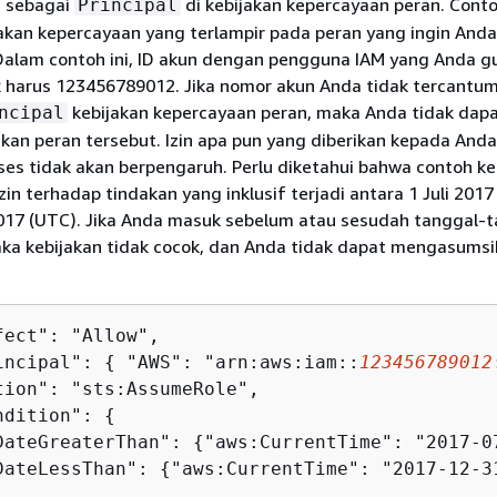
n sebagai
di kebijakan kepercayaan peran. Conto
Principal
akan kepercayaan yang terlampir pada peran yang ingin Anda
Dalam contoh ini, ID akun dengan pengguna IAM yang Anda 
 harus 123456789012. Jika nomor akun Anda tidak tercantum
kebijakan kepercayaan peran, maka Anda tidak dap
ncipal
an peran tersebut. Izin apa pun yang diberikan kepada And
ses tidak akan berpengaruh. Perlu diketahui bahwa contoh ke
in terhadap tindakan yang inklusif terjadi antara 1 Juli 2017
17 (UTC). Jika Anda masuk sebelum atau sesudah tanggal-t
aka kebijakan tidak cocok, dan Anda tidak dapat mengasumsi
fect": "Allow",

incipal": 
{
 "AWS": "arn:aws:iam::
123456789012
tion": "sts:AssumeRole",

ndition": 
{
DateGreaterThan": 
{
"aws:CurrentTime": "2017-07
DateLessThan": 
{
"aws:CurrentTime": "2017-12-31