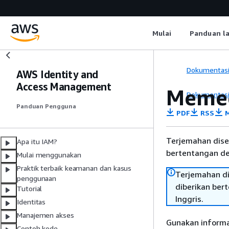
Mulai
Panduan l
Dokumentas
AWS Identity and
Access Management
Memec
Dokumentas
Panduan Pengguna
PDF
RSS
M
Terjemahan dise
Apa itu IAM?
bertentangan den
Mulai menggunakan
Praktik terbaik keamanan dan kasus
Terjemahan di
penggunaan
diberikan ber
Tutorial
Inggris.
Identitas
Manajemen akses
Gunakan informa
Contoh kode