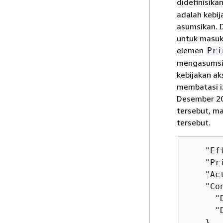
didefinisika
adalah kebij
asumsikan. 
untuk masuk
elemen
Pri
mengasumsik
kebijakan ak
membatasi iz
Desember 20
tersebut, m
tersebut.
    "Ef
    "Pr
    "Ac
    "Co
      "
      "