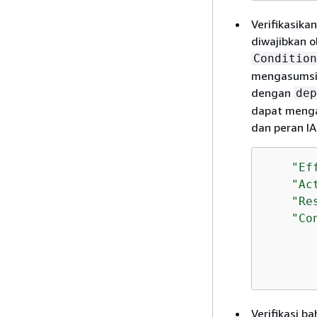
Verifikasika
diwajibkan o
Condition
mengasumsik
dengan
dep
dapat menga
dan peran IA
"Ef
"Ac
"Re
"Co
       
Verifikasi 