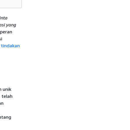
inta
asi yang
 peran
si
 tindakan
 unik
i telah
an
ntang