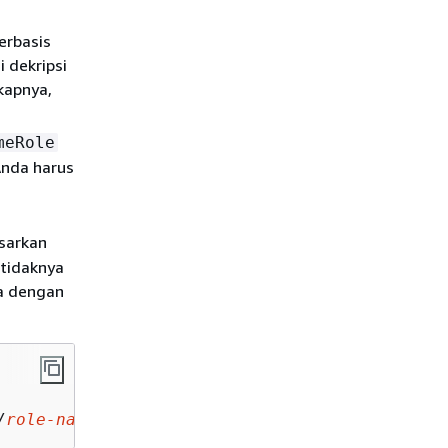
erbasis
 dekripsi
kapnya,
meRole
Anda harus
sarkan
etidaknya
pa dengan
/
role-name-you-want-to-assume
"