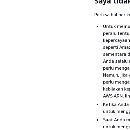
Saya tid
Periksa hal berik
Untuk memun
peran, tent
kepercayaan
seperti Ama
sementara d
Anda selalu 
perlu mengam
Namun, jika
perlu mengam
kebijakan k
AWS ARN, li
Ketika Anda
untuk mengg
Saat Anda m
untuk mengg