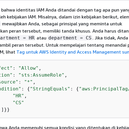
n bahwa identitas IAM Anda ditandai dengan tag apa pun yan
leh kebijakan IAM. Misalnya, dalam izin kebijakan berikut, el
mewajibkan Anda, sebagai prinsipal yang meminta untuk
an peran tersebut, memiliki tanda khusus. Anda harus ditan
atau
. Jika tidak, Anda
artment = HR
department = CS
mbil peran tersebut. Untuk mempelajari tentang menandai
M, lihat
Tag untuk AWS Identity and Access Management su
fect"
: 
"Allow"
,

tion"
: 
"sts:AssumeRole"
,

source"
: 
"*"
,

ndition"
: 
{
"StringEquals"
: 
{
"aws:PrincipalTag
"HR"
,

"CS"
 ]}}
bahwa Anda memenuhi semua kondisi yang ditentukan di kebij