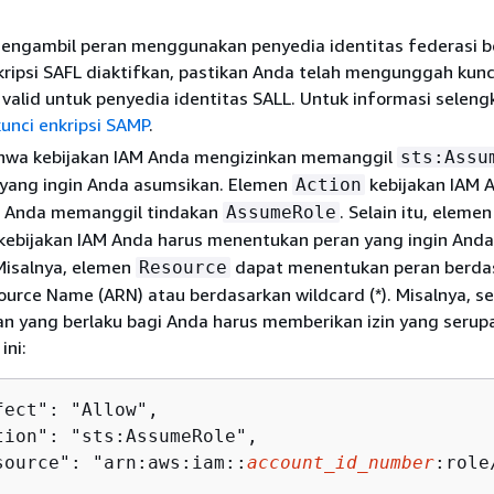
engambil peran menggunakan penyedia identitas federasi b
ripsi SAFL diaktifkan, pastikan Anda telah mengunggah kunci
 valid untuk penyedia identitas SALL. Untuk informasi seleng
kunci enkripsi SAMP
.
bahwa kebijakan IAM Anda mengizinkan memanggil
sts:Assu
 yang ingin Anda asumsikan. Elemen
kebijakan IAM 
Action
 Anda memanggil tindakan
. Selain itu, elemen
AssumeRole
kebijakan IAM Anda harus menentukan peran yang ingin Anda
Misalnya, elemen
dapat menentukan peran berda
Resource
urce Name (ARN) atau berdasarkan wildcard (*). Misalnya, s
kan yang berlaku bagi Anda harus memberikan izin yang seru
ini:
fect": "Allow",

tion": "sts:AssumeRole",

source": "arn:aws:iam::
account_id_number
:role