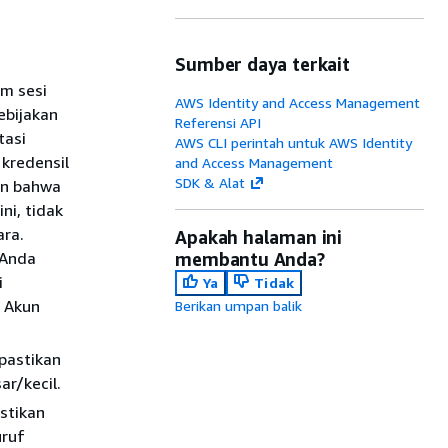
Sumber daya terkait
m sesi
AWS Identity and Access Management
ebijakan
Referensi API
tasi
AWS CLI perintah untuk AWS Identity
kredensil
and Access Management
SDK & Alat
an bahwa
ni, tidak
ara.
Apakah halaman ini
 Anda
membantu Anda?
i
Ya
Tidak
 Akun
Berikan umpan balik
pastikan
r/kecil.
stikan
uruf