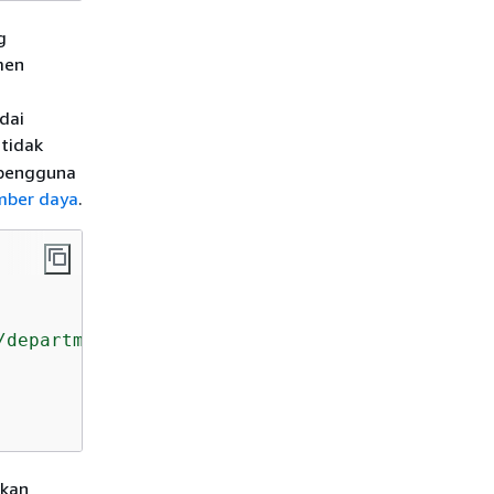
g
emen
dai
 tidak
 pengguna
mber daya
.
/department"
: [

akan