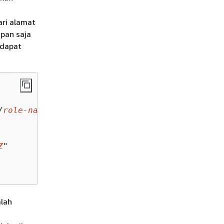
ari alamat
apan saja
 dapat
/
role-name-you-want-to-assume
"

Z
"

lah