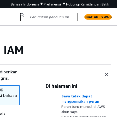
Bahasa Indonesia
Preferensi
Hubungi Kami
Umpan Balik
Buat Akun AWS
 IAM
diberikan
gris.
Di halaman ini
ng
si bahasa
Saya tidak dapat
mengsumsikan peran
Peran baru muncul di AWS
akun saya
aiki
Saya tidak dapat mengedit