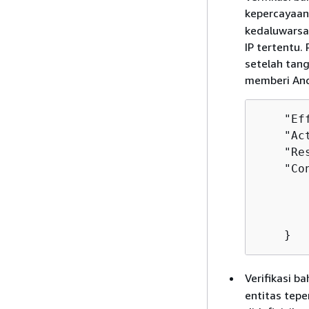
kepercayaan
kedaluwarsa,
IP tertentu.
setelah tang
memberi And
    "Ef
    "Ac
    "Re
    "Co
       
       
        
    } 
Verifikasi 
entitas tepe