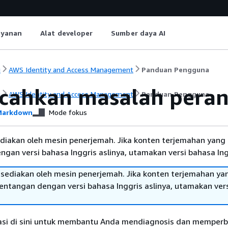
ayanan
Alat developer
Sumber daya AI
i
AWS Identity and Access Management
Panduan Pengguna
ahkan masalah peran
i
AWS Identity and Access Management
Panduan Pengguna
arkdown
Mode fokus
diakan oleh mesin penerjemah. Jika konten terjemahan yang 
gan versi bahasa Inggris aslinya, utamakan versi bahasa Ing
sediakan oleh mesin penerjemah. Jika konten terjemahan ya
tentangan dengan versi bahasa Inggris aslinya, utamakan ver
si di sini untuk membantu Anda mendiagnosis dan memperb