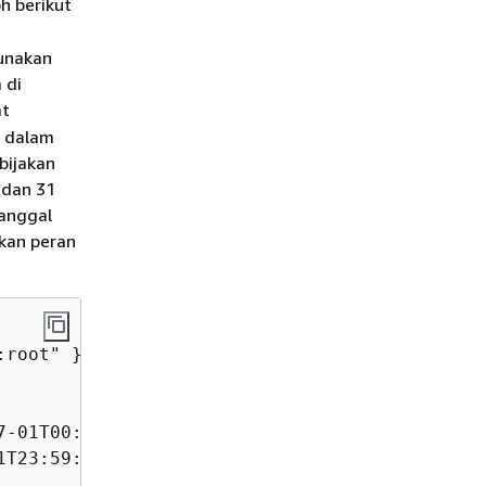
h berikut
gunakan
 di
at
a dalam
bijakan
 dan 31
anggal
kan peran
:root" },

-01T00:00:00Z"},

T23:59:59Z"}
