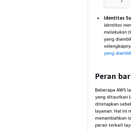
Identitas S
identitas me
melakukan ti
yang diambi
selengkapnya
yang diambi
Peran bar
Beberapa AWS la
yang ditautkan 
ditetapkan sebe
layanan. Hal in
menambahkan izi
peran terkait lay