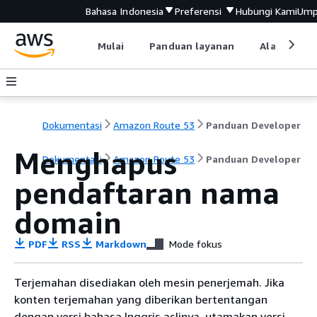
Bahasa Indonesia
Preferensi
Hubungi Kami
Ump
Mulai
Panduan layanan
Alat devel
Dokumentasi
Amazon Route 53
Panduan Developer
Menghapus
Dokumentasi
Amazon Route 53
Panduan Developer
pendaftaran nama
domain
PDF
RSS
Markdown
Mode fokus
Terjemahan disediakan oleh mesin penerjemah. Jika
konten terjemahan yang diberikan bertentangan
dengan versi bahasa Inggris aslinya, utamakan versi