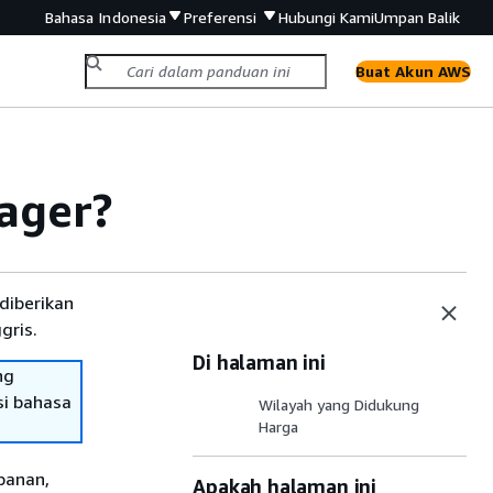
Bahasa Indonesia
Preferensi
Hubungi Kami
Umpan Balik
Buat Akun AWS
ager?
diberikan
gris.
Di halaman ini
ng
si bahasa
Wilayah yang Didukung
Harga
panan,
Apakah halaman ini