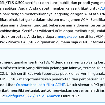
L/TLS X.509 sertifikat dan kunci publik dan pribadi yang m
an aplikasi Anda. Anda dapat memberikan sertifikat untuk
AW
 baik dengan menerbitkannya langsung dengan ACM atau 
fikat pihak ketiga ke dalam sistem manajemen ACM. Sertifik
kan nama domain tunggal, beberapa nama domain tertentu
ombinasinya. Sertifikat wildcard ACM dapat melindungi jumla
tidak terbatas. Anda juga dapat
mengekspor
sertifikat ACM
WS Private CA untuk digunakan di mana saja di PKI internal 
t menggunakan sertifikat ACM dengan server web yang berd
an infrastruktur yang dikelola pelanggan lainnya, termasuk in
2. Untuk sertifikat web tepercaya publik di server ini, gunak
ACME untuk mengotomatiskan penerbitan dan pembaruan la
nda. Lihat
Otomatisasi sertifikat ACME
. Untuk skenario PKI pri
berikut memiliki petunjuk untuk menyiapkan server aman di in
C2
: Konfigurasi SSL/TLS di Amazon
Linux 2023.