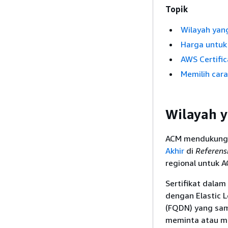
Topik
Wilayah yan
Harga untuk
AWS Certifi
Memilih car
Wilayah 
ACM mendukung IP
Akhir
di
Referen
regional untuk A
Sertifikat dala
dengan Elastic 
(FQDN) yang sam
meminta atau men