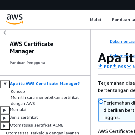
Mulai
Panduan l
Dokumentas
AWS Certificate
Manager
Apa i
Dokumentas
Panduan Pengguna
PDF
RSS
M
Terjemahan dise
Apa itu AWS Certificate Manager?
bertentangan den
Konsep
Memilih cara menerbitkan sertifikat
Terjemahan di
dengan AWS
Memulai
diberikan ber
Inggris.
Jenis sertifikat
Otomatisasi sertifikat ACME
AWS Certificate
Otomatisasi terkelola dengan layanan