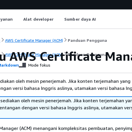
ayanan
Alat developer
Sumber daya AI
i
AWS Certificate Manager (ACM)
Panduan Pengguna
tu AWS Certificate Man
i
AWS Certificate Manager (ACM)
Panduan Pengguna
arkdown
Mode fokus
diakan oleh mesin penerjemah. Jika konten terjemahan yang 
gan versi bahasa Inggris aslinya, utamakan versi bahasa Ing
sediakan oleh mesin penerjemah. Jika konten terjemahan ya
tentangan dengan versi bahasa Inggris aslinya, utamakan ver
 Manager (ACM) menangani kompleksitas pembuatan, penyim