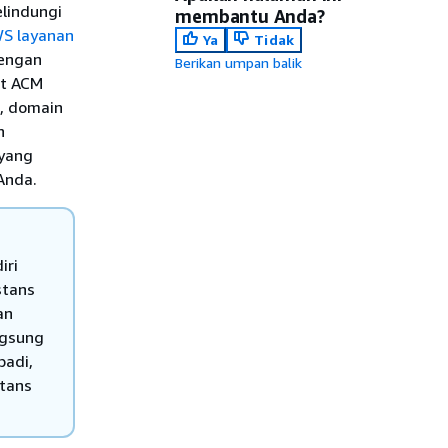
elindungi
membantu Anda?
S layanan
Ya
Tidak
dengan
Berikan umpan balik
at ACM
, domain
h
 yang
Anda.
iri
stans
an
ngsung
badi,
stans