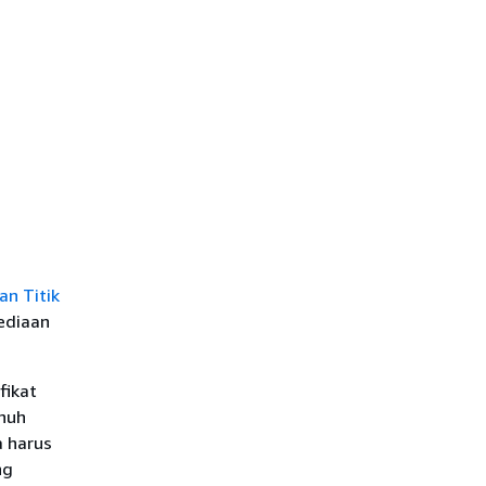
n Titik
ediaan
fikat
nuh
a harus
ng