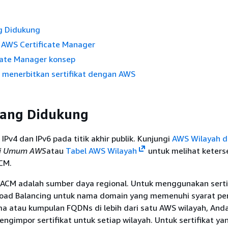
g Didukung
 AWS Certificate Manager
cate Manager konsep
a menerbitkan sertifikat dengan AWS
yang Didukung
v4 dan IPv6 pada titik akhir publik. Kunjungi
AWS Wilayah da
si Umum AWS
atau
Tabel AWS Wilayah
untuk melihat keters
CM.
m ACM adalah sumber daya regional. Untuk menggunakan serti
Load Balancing untuk nama domain yang memenuhi syarat pe
a atau kumpulan FQDNs di lebih dari satu AWS wilayah, And
gimpor sertifikat untuk setiap wilayah. Untuk sertifikat ya