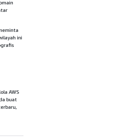
domain
ntar
 meminta
ilayah ini
ografis
lola AWS
da buat
terbaru,