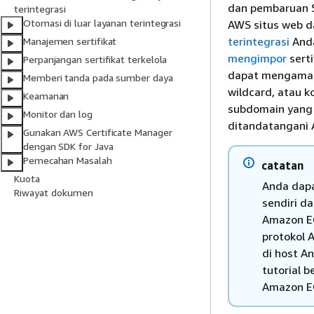
dan pembaruan SS
terintegrasi
Otomasi di luar layanan terintegrasi
AWS situs web d
terintegrasi
Anda
Manajemen sertifikat
mengimpor
serti
Perpanjangan sertifikat terkelola
dapat mengaman
Memberi tanda pada sumber daya
wildcard, atau k
Keamanan
subdomain yang 
Monitor dan log
ditandatangani A
Gunakan AWS Certificate Manager
dengan SDK for Java
Pemecahan Masalah
catatan
Kuota
Anda dapa
Riwayat dokumen
sendiri d
Amazon EC
protokol 
di host A
tutorial 
Amazon E