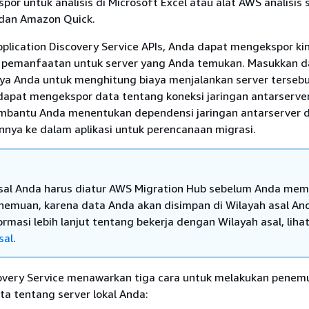
por untuk analisis di Microsoft Excel atau alat AWS analisis 
dan Amazon Quick.
lication Discovery Service APIs, Anda dapat mengekspor kin
 pemanfaatan untuk server yang Anda temukan. Masukkan da
ya Anda untuk menghitung biaya menjalankan server terseb
 dapat mengekspor data tentang koneksi jaringan antarserver
embantu Anda menentukan dependensi jaringan antarserver 
ya ke dalam aplikasi untuk perencanaan migrasi.
sal Anda harus diatur AWS Migration Hub sebelum Anda mem
nemuan, karena data Anda akan disimpan di Wilayah asal An
rmasi lebih lanjut tentang bekerja dengan Wilayah asal, liha
sal
.
covery Service menawarkan tiga cara untuk melakukan penem
a tentang server lokal Anda: