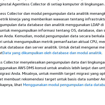
instal Agentless Collector di setiap komputer di lingkungan
ess Collector dan modul pengumpulan data analitik menang
trik kinerja yang memberikan wawasan tentang infrastrukt
gumpulan data database dan analitik menggunakan LDAP di 
y untuk mengumpulkan informasi tentang OS, database, dan 
ngan Anda. Kemudian, modul pengumpulan data secara berkala
ri untuk mengumpulkan metrik pemanfaatan aktual CPU, me
ntuk database dan server analitik. Untuk detail mengenai me
at
Data yang dikumpulkan oleh database dan modul analitik
.
ss Collector menyelesaikan pengumpulan data dari lingkunga
gunakan AWS DMS konsol untuk analisis lebih lanjut dan un
grasi Anda. Misalnya, untuk memilih target migrasi yang op
at membuat rekomendasi target untuk basis data sumber An
kapnya, lihat
Menggunakan modul pengumpulan data datab