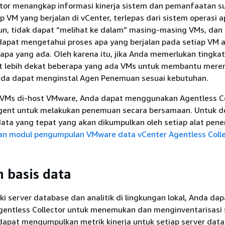
ctor menangkap informasi kinerja sistem dan pemanfaatan 
p VM yang berjalan di vCenter, terlepas dari sistem operasi 
n, tidak dapat “melihat ke dalam” masing-masing VMs, dan
 dapat mengetahui proses apa yang berjalan pada setiap VM 
 apa yang ada. Oleh karena itu, jika Anda memerlukan tingkat 
at lebih dekat beberapa yang ada VMs untuk membantu mer
nda dapat menginstal Agen Penemuan sesuai kebutuhan.
uk VMs di-host VMware, Anda dapat menggunakan Agentless Co
gent untuk melakukan penemuan secara bersamaan. Untuk de
data yang tepat yang akan dikumpulkan oleh setiap alat pen
n modul pengumpulan VMware data vCenter Agentless Colle
 basis data
ki server database dan analitik di lingkungan lokal, Anda dap
ntless Collector untuk menemukan dan menginventarisasi se
apat mengumpulkan metrik kinerja untuk setiap server dat