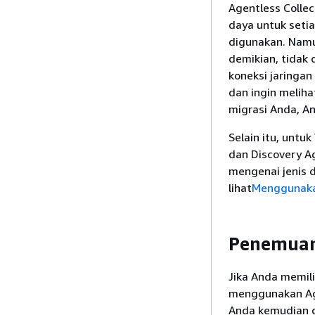
Agentless Colle
daya untuk setia
digunakan. Namu
demikian, tidak
koneksi jaringan
dan ingin melih
migrasi Anda, A
Selain itu, unt
dan Discovery A
mengenai jenis 
lihat
Menggunaka
Penemuan
Jika Anda memili
menggunakan Age
Anda kemudian d