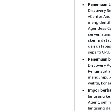
Penemuan t
Discovery Se
vCenter Anda
mengidentifi
Agentless Co
server, alam
skema datab
dan databas
seperti CPU,
Penemuan b
Discovery Ag
Penginstal a
mengumpulkan
waktu, konek
Impor berbas
langsung ke
Agent, sehi
langsung da