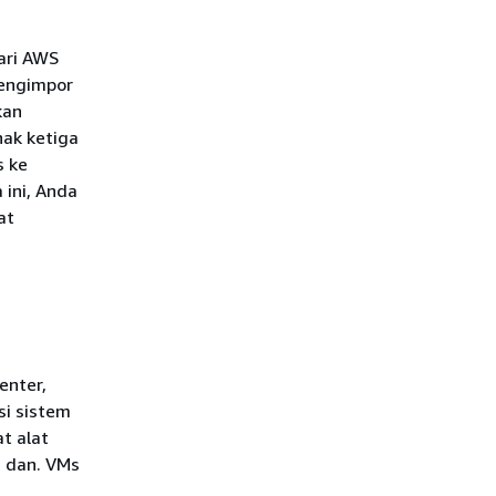
dari AWS
mengimpor
kan
hak ketiga
s ke
 ini, Anda
at
enter,
i sistem
t alat
 dan. VMs