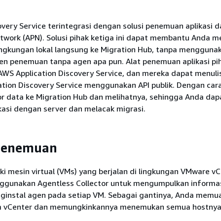
overy Service terintegrasi dengan solusi penemuan aplikasi 
etwork (APN). Solusi pihak ketiga ini dapat membantu Anda 
lingkungan lokal langsung ke Migration Hub, tanpa mengguna
gen penemuan tanpa agen apa pun. Alat penemuan aplikasi pi
WS Application Discovery Service, dan mereka dapat menuli
tion Discovery Service menggunakan API publik. Dengan cara
 data ke Migration Hub dan melihatnya, sehingga Anda dap
kasi dengan server dan melacak migrasi.
Penemuan
ki mesin virtual (VMs) yang berjalan di lingkungan VMware vC
gunakan Agentless Collector untuk mengumpulkan informas
ginstal agen pada setiap VM. Sebagai gantinya, Anda memua
lam vCenter dan memungkinkannya menemukan semua hostnya