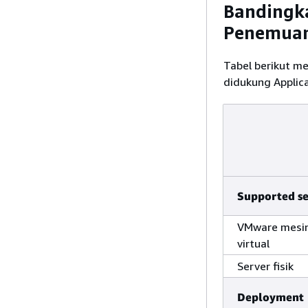
Bandingk
Penemua
Tabel berikut m
didukung Applica
Supported se
VMware mesi
virtual
Server fisik
Deployment