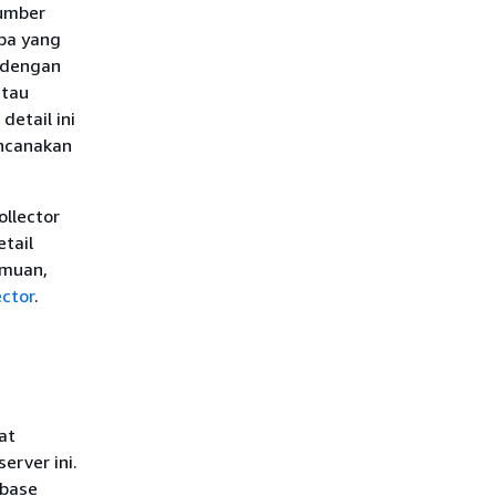
sumber
apa yang
 dengan
atau
detail ini
encanakan
llector
tail
emuan,
ctor
.
at
rver ini.
abase