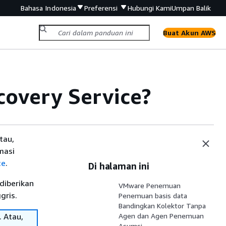
Bahasa Indonesia
Preferensi
Hubungi Kami
Umpan Balik
Buat Akun AWS
covery Service?
tau,
masi
ce
.
Di halaman ini
diberikan
VMware Penemuan
gris.
Penemuan basis data
Bandingkan Kolektor Tanpa
. Atau,
Agen dan Agen Penemuan
Asumsi