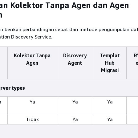
an Kolektor Tanpa Agen dan Agen
n
emberikan perbandingan cepat dari metode pengumpulan da
tion Discovery Service.
Kolektor Tanpa
Discovery
Templat
R
Agen
Agent
Hub
Migrasi
rver types
n
Ya
Ya
Ya
Tidak
Ya
Ya