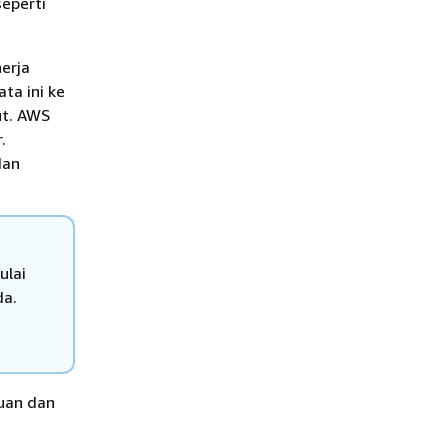
seperti
erja
ta ini ke
ut. AWS
.
dan
ulai
da.
t
uan dan