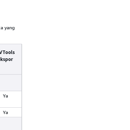
ta yang
VTools
ekspor
Ya
Ya