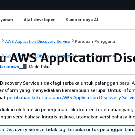
ayanan
Alat developer
Sumber daya AI
i
AWS Application Discovery Service
Panduan Pengguna
tu AWS Application Dis
i
AWS Application Discovery Service
Panduan Pengguna
arkdown
Mode fokus
Discovery Service tidak lagi terbuka untuk pelanggan baru. A
ansform yang menyediakan kemampuan serupa. Untuk infor
hat
perubahan ketersediaan AWS Application Discovery Servi
diakan oleh mesin penerjemah. Jika konten terjemahan yang 
gan versi bahasa Inggris aslinya, utamakan versi bahasa Ing
n Discovery Service tidak lagi terbuka untuk pelanggan baru