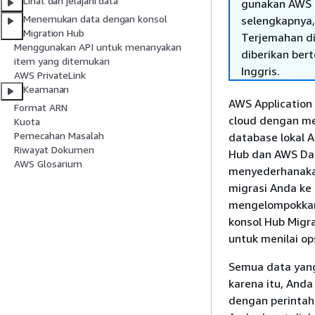
Lihat dan jelajahi data
gunakan AWS 
Menemukan data dengan konsol
selengkapnya,
Migration Hub
Terjemahan di
Menggunakan API untuk menanyakan
diberikan ber
item yang ditemukan
Inggris.
AWS PrivateLink
Keamanan
AWS Application
Format ARN
cloud dengan me
Kuota
Pemecahan Masalah
database lokal A
Riwayat Dokumen
Hub dan AWS Dat
AWS Glosarium
menyederhanaka
migrasi Anda ke
mengelompokkanny
konsol Hub Migr
untuk menilai op
Semua data yang
karena itu, And
dengan perintah