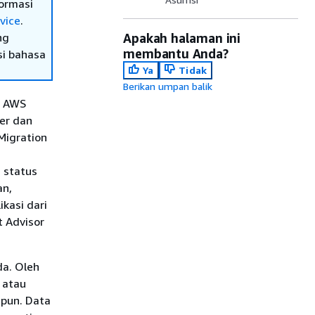
ormasi
vice
.
ng
Apakah halaman ini
membantu Anda?
si bahasa
Ya
Tidak
Berikan umpan balik
e AWS
er dan
Migration
 status
an,
kasi dari
t Advisor
da. Oleh
 atau
 pun. Data