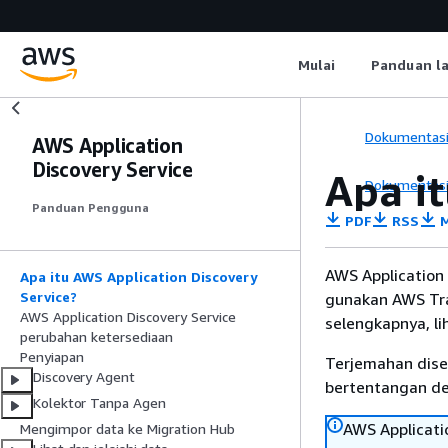
Mulai
Panduan l
Dokumentas
AWS Application
Discovery Service
Apa i
Dokumentas
Panduan Pengguna
PDF
RSS
M
AWS Application 
Apa itu AWS Application Discovery
Service?
gunakan AWS Tr
AWS Application Discovery Service
selengkapnya, li
perubahan ketersediaan
Penyiapan
Terjemahan dise
Discovery Agent
bertentangan den
Kolektor Tanpa Agen
AWS Applicatio
Mengimpor data ke Migration Hub