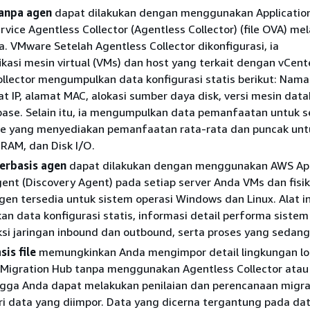
anpa agen
dapat dilakukan dengan menggunakan Applicatio
rvice Agentless Collector (Agentless Collector) (file OVA) mel
. VMware Setelah Agentless Collector dikonfigurasi, ia
kasi mesin virtual (VMs) dan host yang terkait dengan vCente
llector mengumpulkan data konfigurasi statis berikut: Nama
at IP, alamat MAC, alokasi sumber daya disk, versi mesin dat
ase. Selain itu, ia mengumpulkan data pemanfaatan untuk s
e yang menyediakan pemanfaatan rata-rata dan puncak unt
 RAM, dan Disk I/O.
erbasis agen
dapat dilakukan dengan menggunakan AWS App
ent (Discovery Agent) pada setiap server Anda VMs dan fisik
gen tersedia untuk sistem operasi Windows dan Linux. Alat in
 data konfigurasi statis, informasi detail performa sistem
si jaringan inbound dan outbound, serta proses yang sedang 
is file
memungkinkan Anda mengimpor detail lingkungan lo
 Migration Hub tanpa menggunakan Agentless Collector atau
ngga Anda dapat melakukan penilaian dan perencanaan migra
ri data yang diimpor. Data yang dicerna tergantung pada da