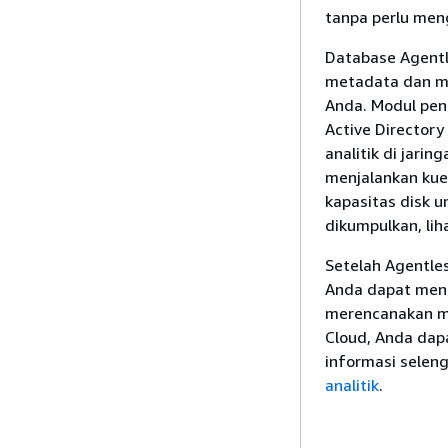
tanpa perlu meng
Database Agentl
metadata dan me
Anda. Modul pen
Active Director
analitik di jari
menjalankan kue
kapasitas disk u
dikumpulkan, lih
Setelah Agentle
Anda dapat meng
merencanakan mi
Cloud, Anda dap
informasi seleng
analitik
.