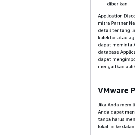
diberikan.
Application Disc
mitra Partner N
detail tentang 
kolektor atau a
dapat meminta A
database Applica
dapat mengimpor
mengaitkan apli
VMware 
Jika Anda memili
Anda dapat meng
tanpa harus men
lokal ini ke da