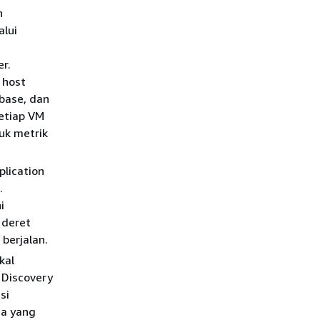
n
alui
r.
 host
abase, dan
etiap VM
uk metrik
lication
.
i
 deret
berjalan.
kal
 Discovery
si
ta yang