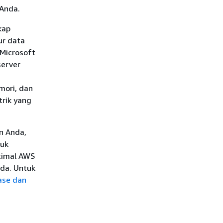
 Anda.
kap
ur data
Microsoft
server
mori, dan
trik yang
n Anda,
tuk
timal AWS
da. Untuk
ase dan