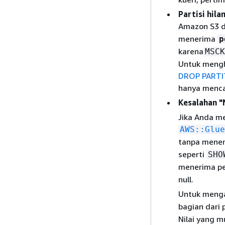
Partisi hila
Amazon S3 
menerima
p
karena
MSCK
Untuk mengha
DROP PARTI
hanya mencan
Kesalahan "
Jika Anda m
AWS::Glue
tanpa mene
seperti
SHO
menerima p
null.
Untuk menga
bagian dari
Nilai yang 