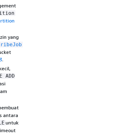
agement
ition
rtition
zin yang
cribeJob
ucket
3
.
ecil,
E ADD
asi
lam
 membuat
s antara
untuk
LE
timeout