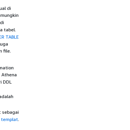
al di
 mungkin
adi
a tabel.
ER TABLE
juga
file.
mation
i Athena
ri DDL
adalah
t sebagai
 templat
.