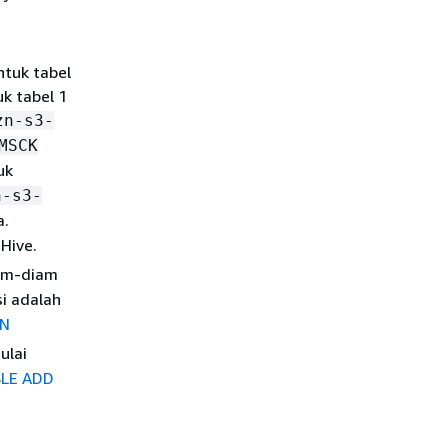
tuk tabel
uk tabel 1
zn-s3-
MSCK
uk
n-s3-
a.
Hive.
am-diam
isi adalah
ON
ulai
BLE ADD