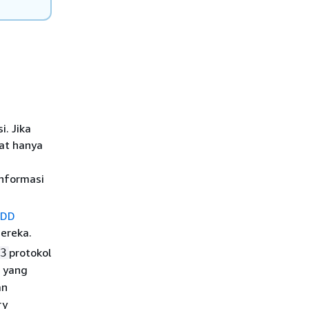
. Jika
pat hanya
informasi
ADD
ereka.
protokol
3
i yang
an
ry