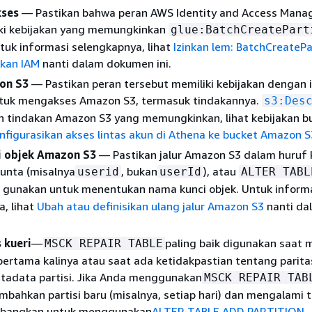
kses
— Pastikan bahwa peran AWS Identity and Access Man
iki kebijakan yang memungkinkan
glue:BatchCreatePart
tuk informasi selengkapnya, lihat
Izinkan lem: BatchCreatePa
akan IAM
nanti dalam dokumen ini.
on S3
— Pastikan peran tersebut memiliki kebijakan dengan i
uk mengakses Amazon S3, termasuk tindakannya.
s3:Des
h tindakan Amazon S3 yang memungkinkan, lihat kebijakan b
nfigurasikan akses lintas akun di Athena ke bucket Amazon S
i objek Amazon S3
— Pastikan jalur Amazon S3 dalam huruf k
unta (misalnya
, bukan
), atau
userid
userId
ALTER TABL
gunakan untuk menentukan nama kunci objek. Untuk inform
, lihat
Ubah atau definisikan ulang jalur Amazon S3
nanti da
 kueri
—
paling baik digunakan saat
MSCK REPAIR TABLE
pertama kalinya atau saat ada ketidakpastian tentang parita
tadata partisi. Jika Anda menggunakan
MSCK REPAIR TAB
bahkan partisi baru (misalnya, setiap hari) dan mengalami 
imbangkan untuk menggunakan
ALTER TABLE ADD PARTITION
.