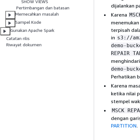
SHOW VIEWS
dijalankan 
Pertimbangan dan batasan
Memecahkan masalah
Karena
MSC
menemukan s
Sampel Kode
terpisah dal
Gunakan Apache Spark
in
s3://am
Catatan rilis
Riwayat dokumen
demo-buck
REPAIR TA
menghindari 
demo-buck
Perhatikan 
Karena masa
ketika nilai p
stempel wakt
MSCK REPA
dengan garis
PARTITION
.