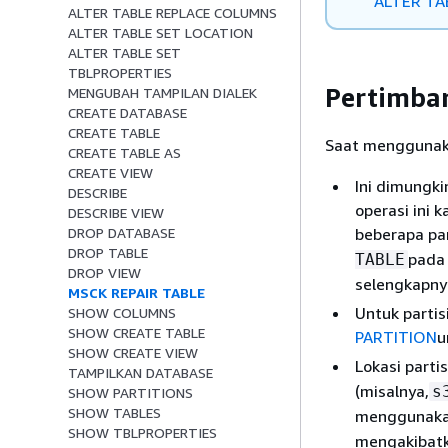
ALTER TA
ALTER TABLE REPLACE COLUMNS
ALTER TABLE SET LOCATION
ALTER TABLE SET
TBLPROPERTIES
Pertimba
MENGUBAH TAMPILAN DIALEK
CREATE DATABASE
CREATE TABLE
Saat mengguna
CREATE TABLE AS
CREATE VIEW
Ini dimungk
DESCRIBE
operasi ini 
DESCRIBE VIEW
beberapa par
DROP DATABASE
DROP TABLE
pada 
TABLE
DROP VIEW
selengkapnya
MSCK REPAIR TABLE
Untuk partis
SHOW COLUMNS
SHOW CREATE TABLE
PARTITION
u
SHOW CREATE VIEW
Lokasi part
TAMPILKAN DATABASE
(misalnya,
s
SHOW PARTITIONS
SHOW TABLES
menggunakan
SHOW TBLPROPERTIES
mengakibatk