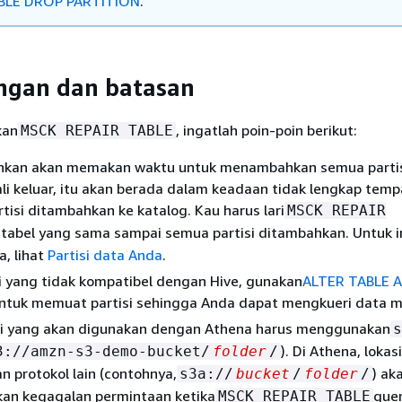
BLE DROP PARTITION
.
ngan dan batasan
kan
, ingatlah poin-poin berikut:
MSCK REPAIR TABLE
inkan akan memakan waktu untuk menambahkan semua partisi
kali keluar, itu akan berada dalam keadaan tidak lengkap tem
tisi ditambahkan ke katalog. Kau harus lari
MSCK REPAIR
tabel yang sama sampai semua partisi ditambahkan. Untuk 
, lihat
Partisi data Anda
.
i yang tidak kompatibel dengan Hive, gunakan
ALTER TABLE 
ntuk memuat partisi sehingga Anda dapat mengkueri data m
isi yang akan digunakan dengan Athena harus menggunakan
s
). Di Athena, lokas
3://amzn-s3-demo-bucket/
folder
/
 protokol lain (contohnya,
) ak
s3a://
bucket
/
folder
/
an kegagalan permintaan ketika
que
MSCK REPAIR TABLE