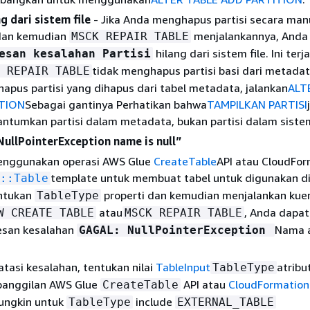
ng dari sistem file
- Jika Anda menghapus partisi secara manu
dan kemudian
menjalankannya, Anda
MSCK REPAIR TABLE
hilang dari sistem file. Ini terj
esan kesalahan Partisi
tidak menghapus partisi basi dari metadat
 REPAIR TABLE
pus partisi yang dihapus dari tabel metadata, jalankan
ALT
TION
Sebagai gantinya Perhatikan bahwa
TAMPILKAN PARTISI
tumkan partisi dalam metadata, bukan partisi dalam sistem 
NullPointerException name is null”
enggunakan operasi AWS Glue
CreateTable
API atau CloudFor
template untuk membuat tabel untuk digunakan d
::Table
ntukan
properti dan kemudian menjalankan kue
TableType
atau
, Anda dapat
W CREATE TABLE
MSCK REPAIR TABLE
esan kesalahan
Nama 
GAGAL: NullPointerException
tasi kesalahan, tentukan nilai
TableInput
atribu
TableType
 panggilan AWS Glue
API atau
CloudFormation
CreateTable
mungkin untuk
include
TableType
EXTERNAL_TABLE