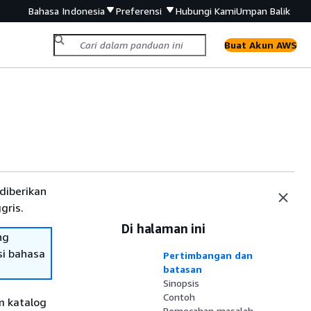
Bahasa Indonesia
Preferensi
Hubungi Kami
Umpan Balik
Buat Akun AWS
diberikan
gris.
Di halaman ini
ng
si bahasa
Pertimbangan dan
batasan
Sinopsis
Contoh
m katalog
Pemecahan masalah