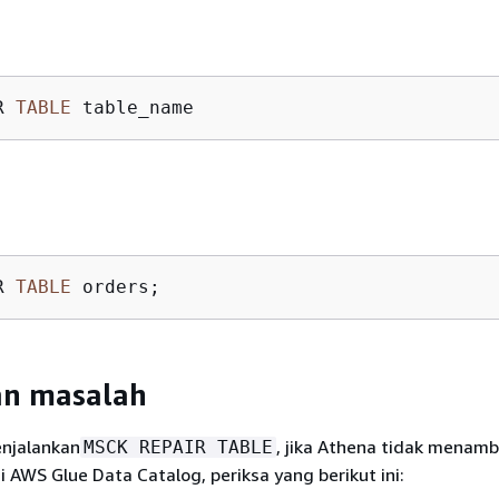
R 
TABLE
 table_name
R 
TABLE
 orders;
n masalah
njalankan
, jika Athena tidak menam
MSCK REPAIR TABLE
di AWS Glue Data Catalog, periksa yang berikut ini: