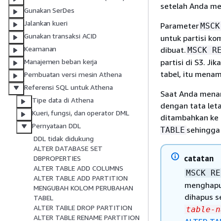
setelah Anda me
Gunakan SerDes
Jalankan kueri
Parameter
MSCK
Gunakan transaksi ACID
untuk partisi ko
Keamanan
dibuat.
MSCK R
partisi di S3. J
Manajemen beban kerja
tabel, itu mena
Pembuatan versi mesin Athena
Referensi SQL untuk Athena
Saat Anda menam
Tipe data di Athena
dengan tata leta
Kueri, fungsi, dan operator DML
ditambahkan ke 
Pernyataan DDL
sehingga 
TABLE
DDL tidak didukung
ALTER DATABASE SET
catatan
DBPROPERTIES
ALTER TABLE ADD COLUMNS
MSCK RE
ALTER TABLE ADD PARTITION
menghapus
MENGUBAH KOLOM PERUBAHAN
dihapus s
TABEL
ALTER TABLE DROP PARTITION
table-n
ALTER TABLE RENAME PARTITION