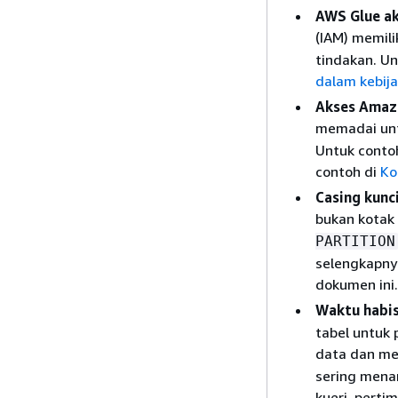
AWS Glue a
(IAM) memil
tindakan. Un
dalam kebij
Akses Amaz
memadai unt
Untuk conto
contoh di
Ko
Casing kunc
bukan kotak 
PARTITION
selengkapnya
dokumen ini.
Waktu habis
tabel untuk 
data dan me
sering menam
kueri, pert