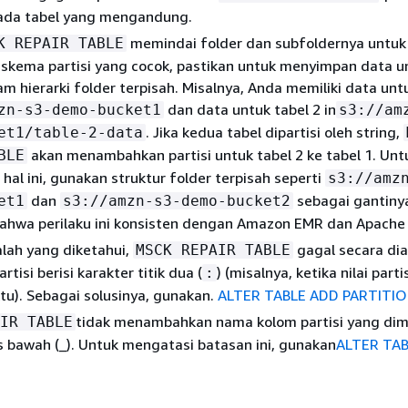
pada tabel yang mengandung.
memindai folder dan subfoldernya untuk
K REPAIR TABLE
kema partisi yang cocok, pastikan untuk menyimpan data un
am hierarki folder terpisah. Misalnya, Anda memiliki data unt
dan data untuk tabel 2 in
zn-s3-demo-bucket1
s3://am
. Jika kedua tabel dipartisi oleh string,
et1/table-2-data
akan menambahkan partisi untuk tabel 2 ke tabel 1. Unt
BLE
hal ini, gunakan struktur folder terpisah seperti
s3://amz
dan
sebagai gantiny
et1
s3://amzn-s3-demo-bucket2
bahwa perilaku ini konsisten dengan Amazon EMR dan Apache 
lah yang diketahui,
gagal secara di
MSCK REPAIR TABLE
artisi berisi karakter titik dua (
) (misalnya, ketika nilai part
:
u). Sebagai solusinya, gunakan.
ALTER TABLE ADD PARTITI
tidak menambahkan nama kolom partisi yang dim
IR TABLE
 bawah (_). Untuk mengatasi batasan ini, gunakan
ALTER TA