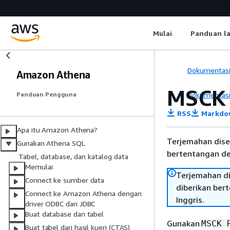
Mulai
Panduan l
Dokumentas
Amazon Athena
MSCK 
Dokumentas
Panduan Pengguna
RSS
Markdo
Apa itu Amazon Athena?
Terjemahan dise
Gunakan Athena SQL
bertentangan den
Tabel, database, dan katalog data
Memulai
Terjemahan di
Connect ke sumber data
diberikan ber
Connect ke Amazon Athena dengan
Inggris.
driver ODBC dan JDBC
Buat database dan tabel
Gunakan
MSCK 
Buat tabel dari hasil kueri (CTAS)