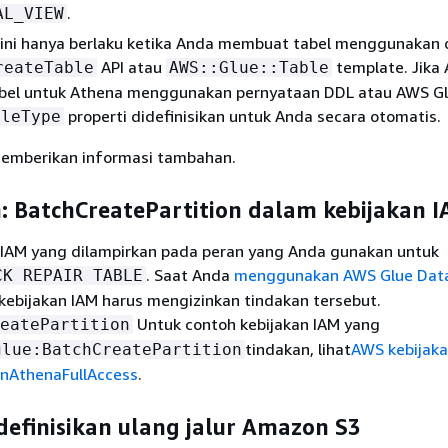
.
AL_VIEW
 ini hanya berlaku ketika Anda membuat tabel menggunakan 
API atau
template. Jika
reateTable
AWS::Glue::Table
el untuk Athena menggunakan pernyataan DDL atau AWS G
properti didefinisikan untuk Anda secara otomatis.
bleType
memberikan informasi tambahan.
m: BatchCreatePartition dalam kebijakan 
n IAM yang dilampirkan pada peran yang Anda gunakan untuk
. Saat Anda
menggunakan AWS Glue Data
CK REPAIR TABLE
 kebijakan IAM harus mengizinkan tindakan tersebut.
Untuk contoh kebijakan IAM yang
eatePartition
tindakan, lihat
AWS kebijak
glue:BatchCreatePartition
onAthenaFullAccess
.
definisikan ulang jalur Amazon S3