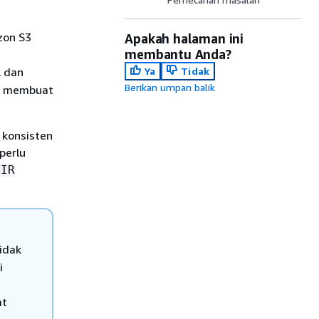
zon S3
Apakah halaman ini
membantu Anda?
l dan
Ya
Tidak
Berikan umpan balik
nda membuat
 konsisten
perlu
AIR
idak
i
at