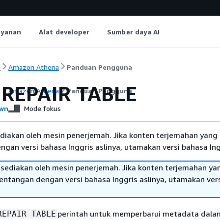
ayanan
Alat developer
Sumber daya AI
i
Amazon Athena
Panduan Pengguna
REPAIR TABLE
i
Amazon Athena
Panduan Pengguna
wn
Mode fokus
diakan oleh mesin penerjemah. Jika konten terjemahan yang 
gan versi bahasa Inggris aslinya, utamakan versi bahasa Ing
sediakan oleh mesin penerjemah. Jika konten terjemahan ya
tentangan dengan versi bahasa Inggris aslinya, utamakan ver
perintah untuk memperbarui metadata dala
REPAIR TABLE