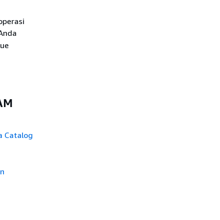
operasi
 Anda
lue
IAM
 Catalog
an