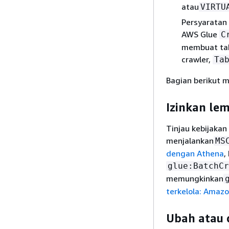
atau
VIRTU
Persyaratan
AWS Glue
C
membuat tab
crawler,
Ta
Bagian berikut 
Izinkan le
Tinjau kebijaka
menjalankan
MS
dengan Athena
,
glue:BatchCr
memungkinkan
terkelola: Amaz
Ubah atau 